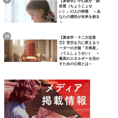
【算命学】中心星が「調
舒星（ちょうじょせ
い）」の人の特徴 ～あ
なたの感性が未来を創る
～
【算命学・十二大従星
⑦】苦労を力に変えるリ
ーダーの才能「天将星」
（てんしょうせい） ～
最高のエネルギーを活か
すための心得とは～