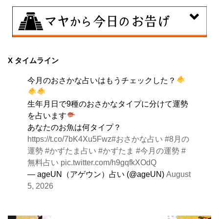
8月6日
曖昧な気持ちで人と付き合うことはタブーとされる日。
X タイムライン
出会いは貴重な共有の時間。行動はあなたの大切な時間
今月のおさかな占いはもうチェックした？
です。
生年月日で9種のおさかなタイプに分けて運勢
を占います
あなたのお魚は何タイプ？
https://t.co/7bK4Xu5Fwz
#おさかな占い
#8月の
運勢
#かずたま占い
#かずたま
#今月の運勢
#
無料占い
pic.twitter.com/h9gqfkXOdQ
— ageUN（アゲウン）占い (@ageUN)
August
5, 2026