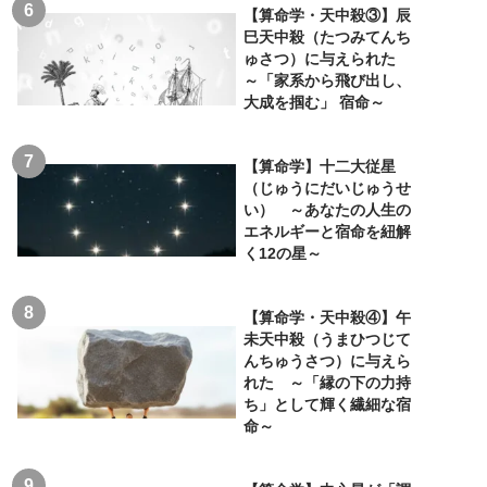
【算命学・天中殺③】辰
巳天中殺（たつみてんち
ゅさつ）に与えられた
～「家系から飛び出し、
大成を掴む」 宿命～
【算命学】十二大従星
（じゅうにだいじゅうせ
い） ～あなたの人生の
エネルギーと宿命を紐解
く12の星～
【算命学・天中殺④】午
未天中殺（うまひつじて
んちゅうさつ）に与えら
れた ～「縁の下の力持
ち」として輝く繊細な宿
命～