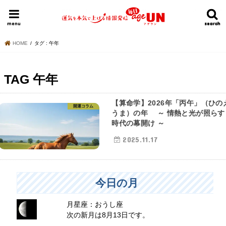
HOME
今日の運勢ランキング
明日の運勢ランキング
今週の運勢
menu
search
search
HOME
タグ : 午年
TAG
午年
【算命学】2026年「丙午」（ひの
開運コラム
うま）の年 ～ 情熱と光が照らす
時代の幕開け ～
2025.11.17
今日の月
月星座：おうし座
次の新月は8月13日です。