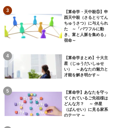
【算命学・天中殺⑤】申
酉天中殺（さるとりてん
ちゅうさつ）に与えられ
た ～「パワフルに動
き、富と人脈を集める」
宿命～
【算命学まとめ】十大主
星（じゅうだいしゅせ
い） ～あなたの魅力と
才能を解き明かす～
【算命学】あなたを守っ
てくれているご先祖様は
どんな方？ ～ 伴星
（ばんせい）に見る家系
のテーマ ～