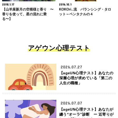
2018.1.17
2016.10.1
【山羊座新月の空模様と香り 〜
KOKOri..流 バランシング・タロ
香りを使って、星の流れに乗
ット～ペンタクルの４
る〜】
アゲウン心理テスト
2026.07.27
【ageUN心理テスト】あなたの
深層心理が求めている「第二の
人生の職種」
2026.07.07
【ageUN心理テスト】あなたが
纏う“オーラ”診断 ー 近寄りが