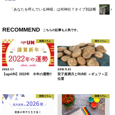
「あなたを呼んでいる神様」は何神社？タイプ別診断
RECOMMEND
こちらの記事も人気です。
開運コラム
満月コラム
2022.1.1
2018.11.23
【ageUN】2022年 今年の運勢!!
双子座満月とRUNE ＜ギュフ＞正
位置
開運コラム
開運コラム