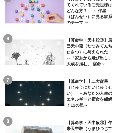
てくれているご先祖様は
どんな方？ ～ 伴星
（ばんせい）に見る家系
のテーマ ～
【算命学・天中殺③】辰
巳天中殺（たつみてんち
ゅさつ）に与えられた
～「家系から飛び出し、
大成を掴む」 宿命～
【算命学】十二大従星
（じゅうにだいじゅうせ
い） ～あなたの人生の
エネルギーと宿命を紐解
く12の星～
【算命学・天中殺④】午
未天中殺（うまひつじて