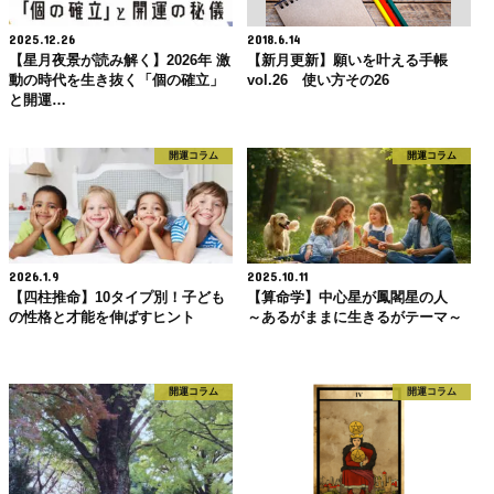
2025.12.26
2018.6.14
【星月夜景が読み解く】2026年 激
【新月更新】願いを叶える手帳
動の時代を生き抜く「個の確立」
vol.26 使い方その26
と開運…
開運コラム
開運コラム
2026.1.9
2025.10.11
【四柱推命】10タイプ別！子ども
【算命学】中心星が鳳閣星の人
の性格と才能を伸ばすヒント
～あるがままに生きるがテーマ～
開運コラム
開運コラム