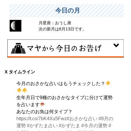
今日の月
月星座：おうし座
次の新月は8月13日です。
8月6日
曖昧な気持ちで人と付き合うことはタブーとされる日。
X タイムライン
出会いは貴重な共有の時間。行動はあなたの大切な時間
今月のおさかな占いはもうチェックした？
です。
生年月日で9種のおさかなタイプに分けて運勢
を占います
あなたのお魚は何タイプ？
https://t.co/7bK4Xu5Fwz
#おさかな占い
#8月の
運勢
#かずたま占い
#かずたま
#今月の運勢
#