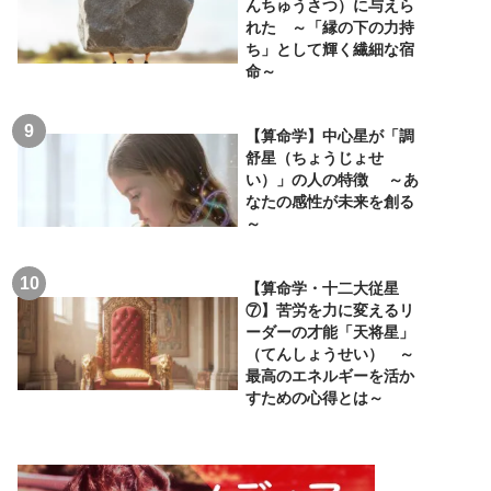
んちゅうさつ）に与えら
れた ～「縁の下の力持
ち」として輝く繊細な宿
命～
【算命学】中心星が「調
舒星（ちょうじょせ
い）」の人の特徴 ～あ
なたの感性が未来を創る
～
【算命学・十二大従星
⑦】苦労を力に変えるリ
ーダーの才能「天将星」
（てんしょうせい） ～
最高のエネルギーを活か
すための心得とは～