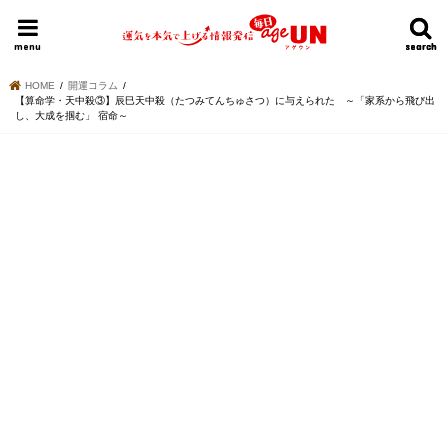
HOME
今日の運勢ランキング
明日の運勢ランキング
今週の運勢
menu
search
search
HOME
開運コラム
【算命学・天中殺③】辰巳天中殺（たつみてんちゅさつ）に与えられた ～「家系から飛び出
し、大成を掴む」 宿命～