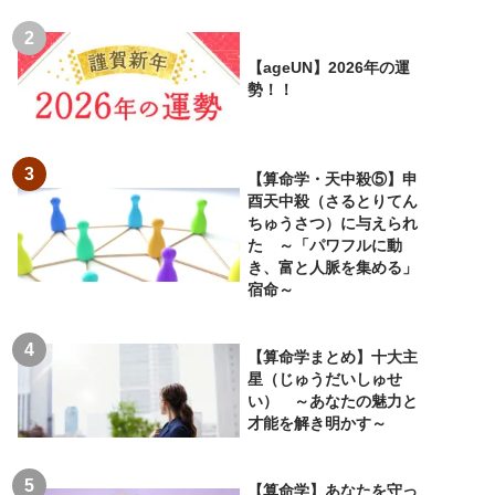
【ageUN】2026年の運
勢！！
【算命学・天中殺⑤】申
酉天中殺（さるとりてん
ちゅうさつ）に与えられ
た ～「パワフルに動
き、富と人脈を集める」
宿命～
【算命学まとめ】十大主
星（じゅうだいしゅせ
い） ～あなたの魅力と
才能を解き明かす～
【算命学】あなたを守っ