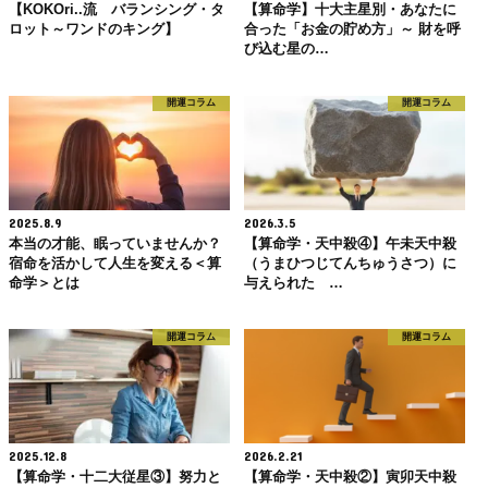
【KOKOri..流 バランシング・タ
【算命学】十大主星別・あなたに
ロット～ワンドのキング】
合った「お金の貯め方」～ 財を呼
び込む星の…
開運コラム
開運コラム
2025.8.9
2026.3.5
本当の才能、眠っていませんか？
【算命学・天中殺④】午未天中殺
宿命を活かして人生を変える＜算
（うまひつじてんちゅうさつ）に
命学＞とは
与えられた …
開運コラム
開運コラム
2025.12.8
2026.2.21
【算命学・十二大従星③】努力と
【算命学・天中殺②】寅卯天中殺