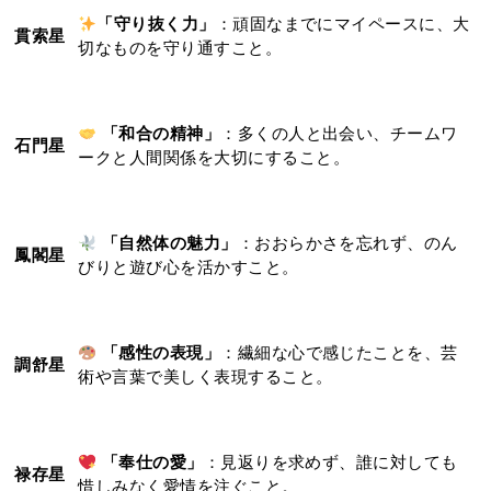
「守り抜く力」
：頑固なまでにマイペースに、大
貫索星
切なものを守り通すこと。
「和合の精神」
：多くの人と出会い、チームワ
石門星
ークと人間関係を大切にすること。
「自然体の魅力」
：おおらかさを忘れず、のん
鳳閣星
びりと遊び心を活かすこと。
「感性の表現」
：繊細な心で感じたことを、芸
調舒星
術や言葉で美しく表現すること。
「奉仕の愛」
：見返りを求めず、誰に対しても
禄存星
惜しみなく愛情を注ぐこと。