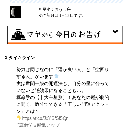
月星座：おうし座
次の新月は8月13日です。
8月7日
伝統や歴史的な過去のやり方・道筋を踏襲する日。あな
X タイムライン
たの直感で伝統を踏まえ、伝統を乗り越えるひらめき
努力は同じなのに「運が良い人」と「空回り
を。
する人」がいます
実は世間一般の開運法も、自分の星に合って
いないと逆効果になることも…。
算命学の【十大主星別】！あなたの運が劇的
に開く、数分でできる「正しい開運アクショ
ン」とは？
https://t.co/JxYSfSf5Qn
#算命学
#運気アップ