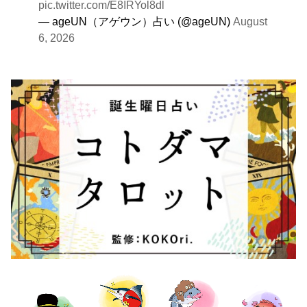
pic.twitter.com/E8IRYol8dl
— ageUN（アゲウン）占い (@ageUN)
August
6, 2026