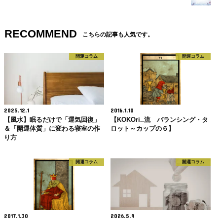
RECOMMEND
こちらの記事も人気です。
開運コラム
開運コラム
2025.12.1
2016.1.10
【風水】眠るだけで「運気回復」
【KOKOri..流 バランシング・タ
＆「開運体質」に変わる寝室の作
ロット～カップの６】
り方
開運コラム
開運コラム
2017.1.30
2026.5.9