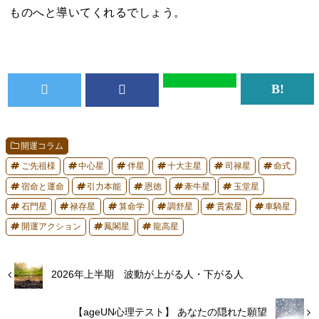
ものへと導いてくれるでしょう。
開運コラム
ご先祖様
中心星
伴星
十大主星
司禄星
命式
宿命と運命
引力本能
恩徳
牽牛星
玉堂星
石門星
禄存星
算命学
調舒星
貫索星
車騎星
開運アクション
鳳閣星
龍高星
2026年上半期 波動が上がる人・下がる人
【ageUN心理テスト】 あなたの隠れた願望