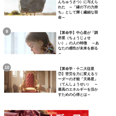
んちゅうさつ）に与えら
れた ～「縁の下の力持
ち」として輝く繊細な宿
命～
【算命学】中心星が「調
舒星（ちょうじょせ
い）」の人の特徴 ～あ
なたの感性が未来を創る
～
【算命学・十二大従星
⑦】苦労を力に変えるリ
ーダーの才能「天将星」
（てんしょうせい） ～
最高のエネルギーを活か
すための心得とは～