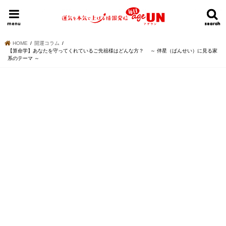
HOME
今日の運勢ランキング
明日の運勢ランキング
今週の運勢
menu
search
search
HOME
開運コラム
【算命学】あなたを守ってくれているご先祖様はどんな方？ ～ 伴星（ばんせい）に見る家
系のテーマ ～