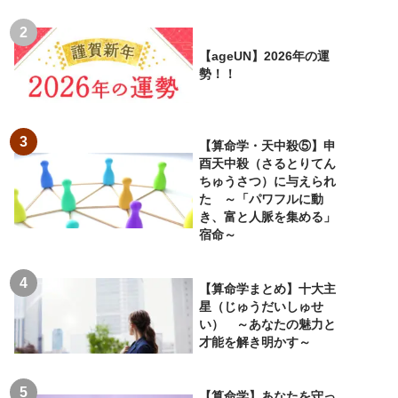
【ageUN】2026年の運
勢！！
【算命学・天中殺⑤】申
酉天中殺（さるとりてん
ちゅうさつ）に与えられ
た ～「パワフルに動
き、富と人脈を集める」
宿命～
【算命学まとめ】十大主
星（じゅうだいしゅせ
い） ～あなたの魅力と
才能を解き明かす～
【算命学】あなたを守っ