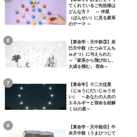
てくれているご先祖様は
どんな方？ ～ 伴星
（ばんせい）に見る家系
のテーマ ～
【算命学・天中殺③】辰
巳天中殺（たつみてんち
ゅさつ）に与えられた
～「家系から飛び出し、
大成を掴む」 宿命～
【算命学】十二大従星
（じゅうにだいじゅうせ
い） ～あなたの人生の
エネルギーと宿命を紐解
く12の星～
【算命学・天中殺④】午
未天中殺（うまひつじて