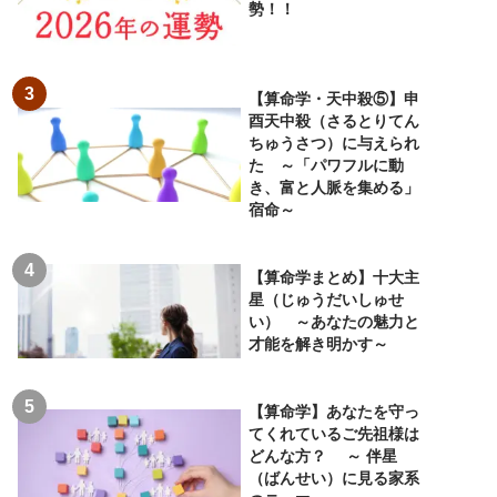
勢！！
【算命学・天中殺⑤】申
酉天中殺（さるとりてん
ちゅうさつ）に与えられ
た ～「パワフルに動
き、富と人脈を集める」
宿命～
【算命学まとめ】十大主
星（じゅうだいしゅせ
い） ～あなたの魅力と
才能を解き明かす～
【算命学】あなたを守っ
てくれているご先祖様は
どんな方？ ～ 伴星
（ばんせい）に見る家系