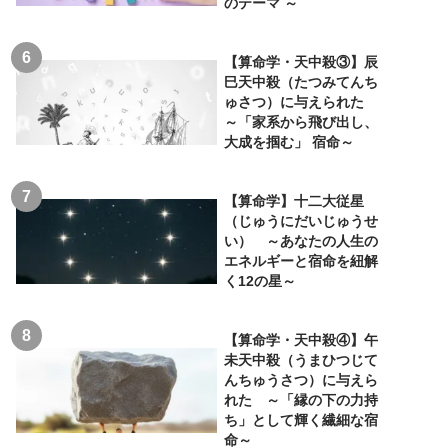
のテーマ ～
【算命学・天中殺③】辰
巳天中殺（たつみてんち
ゅさつ）に与えられた
～「家系から飛び出し、
大成を掴む」 宿命～
【算命学】十二大従星
（じゅうにだいじゅうせ
い） ～あなたの人生の
エネルギーと宿命を紐解
く12の星～
【算命学・天中殺④】午
未天中殺（うまひつじて
んちゅうさつ）に与えら
れた ～「縁の下の力持
ち」として輝く繊細な宿
命～