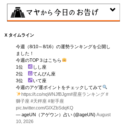
8月10日
自分をいつもとは違う特定の環境に追い込むことで、普
X タイムライン
段とは違う自分を見つける日。その状況にとことん奉仕
今週（8/10～8/16）の運勢ランキングを公開し
する。
ました！
今週のTOP３はこちら
1位
しし座
2位
てんびん座
3位
いて座
今週のアゲ運ポイントをチェックしてみて
https://t.co/nqWNJfBJgm
#星座ランキング
#
獅子座
#天秤座
#射手座
pic.twitter.com/GlXZbSdqKQ
— ageUN（アゲウン）占い (@ageUN)
August
10, 2026