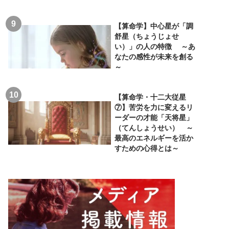
【算命学】中心星が「調
舒星（ちょうじょせ
い）」の人の特徴 ～あ
なたの感性が未来を創る
～
【算命学・十二大従星
⑦】苦労を力に変えるリ
ーダーの才能「天将星」
（てんしょうせい） ～
最高のエネルギーを活か
すための心得とは～