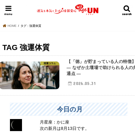
HOME
今日の運勢ランキング
明日の運勢ランキング
今週の運勢
menu
search
search
HOME
タグ : 強運体質
TAG
強運体質
【「徳」が貯まっている人の特徴
開運コラム
― なぜか土壇場で助けられる人の
通点 ―
2026.05.31
今日の月
月星座：かに座
次の新月は8月13日です。