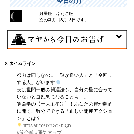
今日の月
月星座：ふたご座
次の新月は8月13日です。
8月9日
大きくエネルギーを放出する日。日々の活力をため込ん
X タイムライン
で、自分の目標に向かって、一気に解き放ちましょう。
努力は同じなのに「運が良い人」と「空回り
する人」がいます
実は世間一般の開運法も、自分の星に合って
いないと逆効果になることも…。
算命学の【十大主星別】！あなたの運が劇的
に開く、数分でできる「正しい開運アクショ
ン」とは？
https://t.co/JxYSfSf5Qn
#算命学
#運気アップ