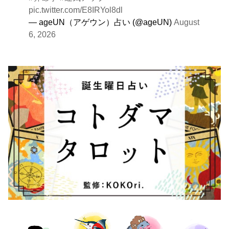
pic.twitter.com/E8IRYol8dl
— ageUN（アゲウン）占い (@ageUN)
August
6, 2026