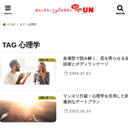
HOME
今日の運勢ランキング
明日の運勢ランキング
今週の運勢
menu
search
search
HOME
タグ : 心理学
TAG
心理学
血液型で読み解く、恋を実らせる
恋愛心理コラム
話術とボディランゲージ
2025.07.03
マンネリ打破！心理学を活用した
恋愛心理コラム
激的なデートプラン
2025.06.24