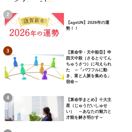
【ageUN】2026年の運
勢！！
【算命学・天中殺⑤】申
酉天中殺（さるとりてん
ちゅうさつ）に与えられ
た ～「パワフルに動
き、富と人脈を集める」
宿命～
【算命学まとめ】十大主
星（じゅうだいしゅせ
い） ～あなたの魅力と
才能を解き明かす～