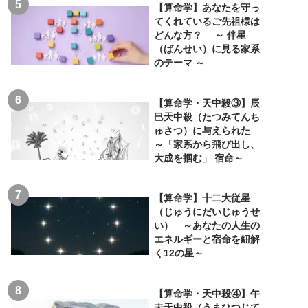
【算命学】あなたを守っ
てくれているご先祖様は
どんな方？ ～ 伴星
（ばんせい）に見る家系
のテーマ ～
【算命学・天中殺③】辰
巳天中殺（たつみてんち
ゅさつ）に与えられた
～「家系から飛び出し、
大成を掴む」 宿命～
【算命学】十二大従星
（じゅうにだいじゅうせ
い） ～あなたの人生の
エネルギーと宿命を紐解
く12の星～
【算命学・天中殺④】午
未天中殺（うまひつじて