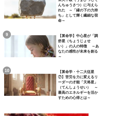
んちゅうさつ）に与えら
れた ～「縁の下の力持
ち」として輝く繊細な宿
命～
【算命学】中心星が「調
舒星（ちょうじょせ
い）」の人の特徴 ～あ
なたの感性が未来を創る
～
【算命学・十二大従星
⑦】苦労を力に変えるリ
ーダーの才能「天将星」
（てんしょうせい） ～
最高のエネルギーを活か
すための心得とは～