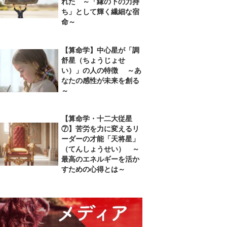
れた ～「縁の下の力持
ち」として輝く繊細な宿
命～
【算命学】中心星が「調
舒星（ちょうじょせ
い）」の人の特徴 ～あ
なたの感性が未来を創る
～
【算命学・十二大従星
⑦】苦労を力に変えるリ
ーダーの才能「天将星」
（てんしょうせい） ～
最高のエネルギーを活か
すための心得とは～