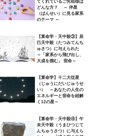
てくれているご先祖様は
どんな方？ ～ 伴星
（ばんせい）に見る家系
のテーマ ～
【算命学・天中殺③】辰
巳天中殺（たつみてんち
ゅさつ）に与えられた
～「家系から飛び出し、
大成を掴む」 宿命～
【算命学】十二大従星
（じゅうにだいじゅうせ
い） ～あなたの人生の
エネルギーと宿命を紐解
く12の星～
【算命学・天中殺④】午
未天中殺（うまひつじて
んちゅうさつ）に与えら