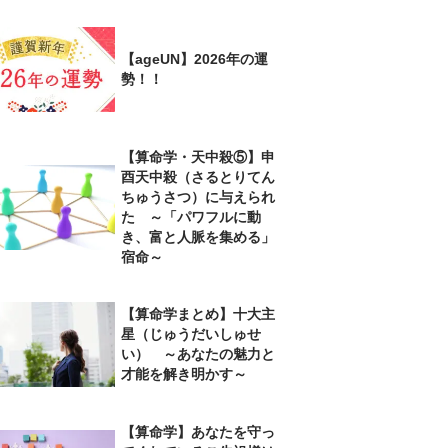
【ageUN】2026年の運
勢！！
【算命学・天中殺⑤】申
酉天中殺（さるとりてん
ちゅうさつ）に与えられ
た ～「パワフルに動
き、富と人脈を集める」
宿命～
【算命学まとめ】十大主
星（じゅうだいしゅせ
い） ～あなたの魅力と
才能を解き明かす～
【算命学】あなたを守っ