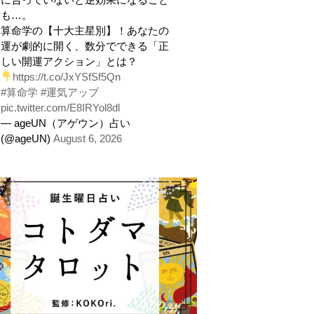
も…。
算命学の【十大主星別】！あなたの
運が劇的に開く、数分でできる「正
しい開運アクション」とは？
https://t.co/JxYSfSf5Qn
#算命学
#運気アップ
pic.twitter.com/E8IRYol8dl
— ageUN（アゲウン）占い
(@ageUN)
August 6, 2026