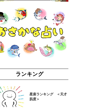
ランキング
星座ランキング ＜天才
肌度＞