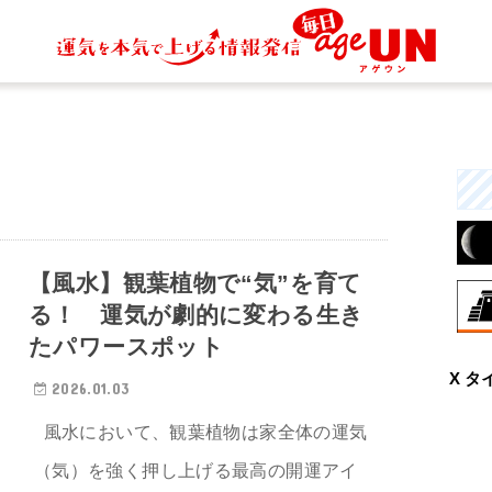
【風水】観葉植物で“気”を育て
る！ 運気が劇的に変わる生き
たパワースポット
8月
X タ
興
2026.01.03
な
と
風水において、観葉植物は家全体の運気
（気）を強く押し上げる最高の開運アイ