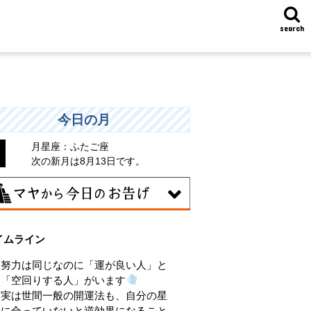
search
今日の月
月星座：ふたご座
次の新月は8月13日です。
8日
イムライン
味のある分野で、熟練を志す日。なんと
くではなく、そこに集中に、没頭するこ
努力は同じなのに「運が良い人」と
で、才能が開花します。
「空回りする人」がいます
実は世間一般の開運法も、自分の星
に合っていないと逆効果になること