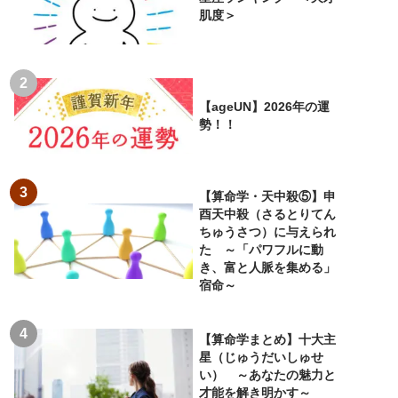
肌度＞
【ageUN】2026年の運
勢！！
【算命学・天中殺⑤】申
酉天中殺（さるとりてん
ちゅうさつ）に与えられ
た ～「パワフルに動
き、富と人脈を集める」
宿命～
【算命学まとめ】十大主
星（じゅうだいしゅせ
い） ～あなたの魅力と
才能を解き明かす～