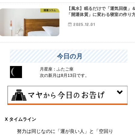
【風水】眠るだけで「運気回復」
開運コラム
「開運体質」に変わる寝室の作り
2025.12.01
今日の月
月星座：ふたご座
次の新月は8月13日です。
8月9日
大きくエネルギーを放出する日。日々の活力をため込ん
X タイムライン
で、自分の目標に向かって、一気に解き放ちましょう。
努力は同じなのに「運が良い人」と「空回り