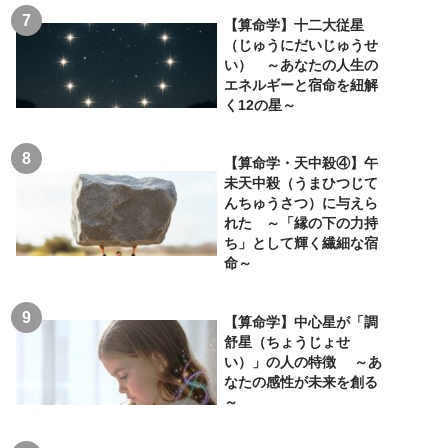
【算命学】十二大従星
（じゅうにだいじゅうせ
い） ～あなたの人生の
エネルギーと宿命を紐解
く12の星～
【算命学・天中殺④】午
未天中殺（うまひつじて
んちゅうさつ）に与えら
れた ～「縁の下の力持
ち」として輝く繊細な宿
命～
【算命学】中心星が「調
舒星（ちょうじょせ
い）」の人の特徴 ～あ
なたの感性が未来を創る
～