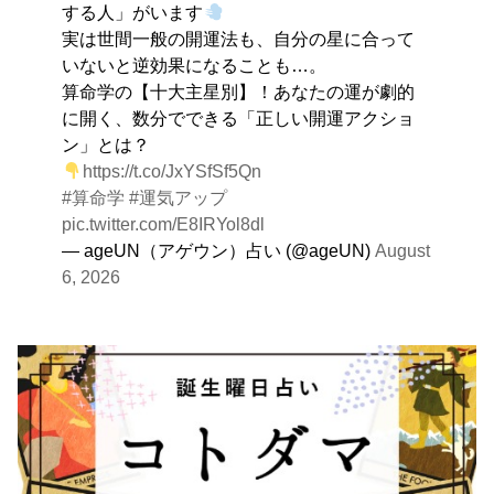
する人」がいます
実は世間一般の開運法も、自分の星に合って
いないと逆効果になることも…。
算命学の【十大主星別】！あなたの運が劇的
に開く、数分でできる「正しい開運アクショ
ン」とは？
https://t.co/JxYSfSf5Qn
#算命学
#運気アップ
pic.twitter.com/E8IRYol8dl
— ageUN（アゲウン）占い (@ageUN)
August
6, 2026