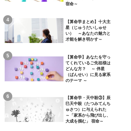
宿命～
【算命学まとめ】十大主
星（じゅうだいしゅせ
い） ～あなたの魅力と
才能を解き明かす～
【算命学】あなたを守っ
てくれているご先祖様は
どんな方？ ～ 伴星
（ばんせい）に見る家系
のテーマ ～
【算命学・天中殺③】辰
巳天中殺（たつみてんち
ゅさつ）に与えられた
～「家系から飛び出し、
大成を掴む」 宿命～