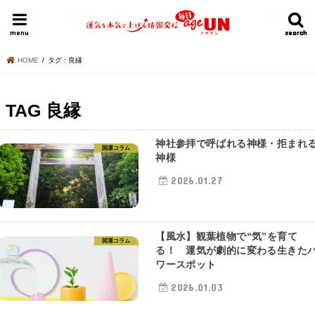
HOME
今日の運勢ランキング
明日の運勢ランキング
今週の運勢
menu
search
search
HOME
タグ : 良縁
TAG
良縁
神社参拝で呼ばれる神様・拒まれ
開運コラム
神様
2026.01.27
【風水】観葉植物で“気”を育て
開運コラム
る！ 運気が劇的に変わる生きた
ワースポット
2026.01.03