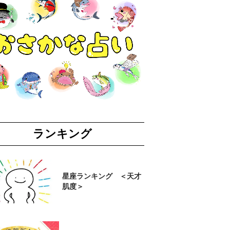
ランキング
星座ランキング ＜天才
肌度＞