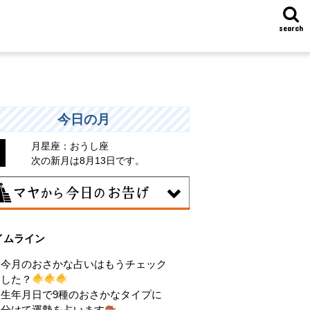
search
今日の月
月星座：おうし座
次の新月は8月13日です。
6日
イムライン
昧な気持ちで人と付き合うことはタブー
される日。出会いは貴重な共有の時間。
今月のおさかな占いはもうチェック
動はあなたの大切な時間です。
した？
生年月日で9種のおさかなタイプに
分けて運勢を占います