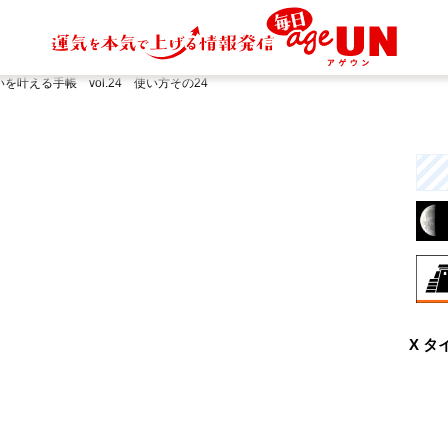
を叶える手帳 vol.24 使い方その24
8月
X タ
曖
と
行