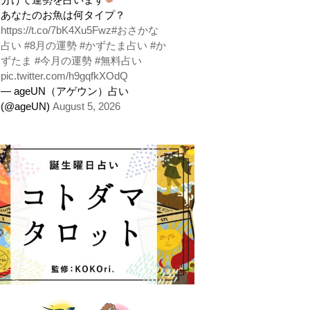
あなたのお魚は何タイプ？
https://t.co/7bK4Xu5Fwz
#おさかな
占い
#8月の運勢
#かずたま占い
#か
ずたま
#今月の運勢
#無料占い
pic.twitter.com/h9gqfkXOdQ
— ageUN（アゲウン）占い
(@ageUN)
August 5, 2026