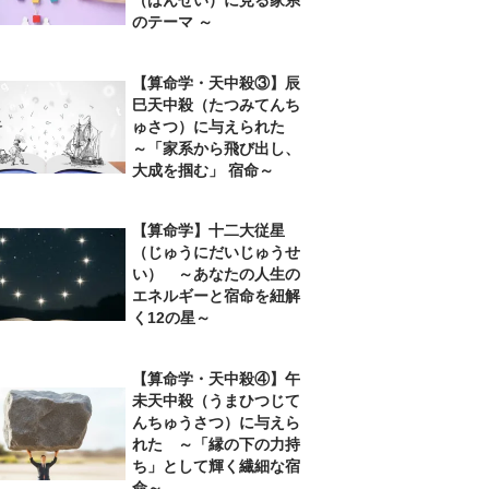
のテーマ ～
【算命学・天中殺③】辰
巳天中殺（たつみてんち
ゅさつ）に与えられた
～「家系から飛び出し、
大成を掴む」 宿命～
【算命学】十二大従星
（じゅうにだいじゅうせ
い） ～あなたの人生の
エネルギーと宿命を紐解
く12の星～
【算命学・天中殺④】午
未天中殺（うまひつじて
んちゅうさつ）に与えら
れた ～「縁の下の力持
ち」として輝く繊細な宿
命～