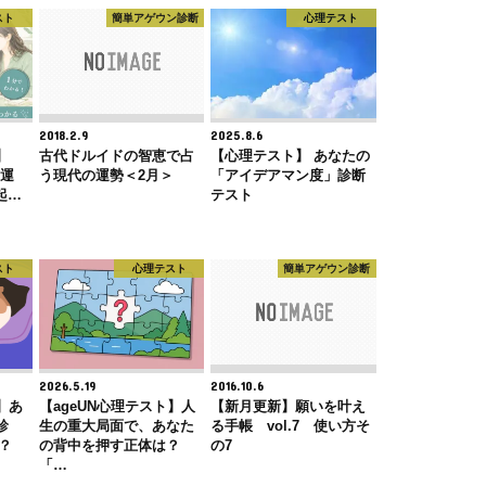
スト
簡単アゲウン診断
心理テスト
2018.2.9
2025.8.6
】
古代ドルイドの智恵で占
【心理テスト】 あなたの
仕事運
う現代の運勢＜2月＞
「アイデアマン度」診断
起…
テスト
スト
心理テスト
簡単アゲウン診断
2026.5.19
2016.10.6
】あ
【ageUN心理テスト】人
【新月更新】願いを叶え
診
生の重大局面で、あなた
る手帳 vol.7 使い方そ
？
の背中を押す正体は？
の7
「…