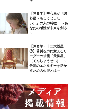
【算命学】中心星が「調
舒星（ちょうじょせ
い）」の人の特徴 ～あ
なたの感性が未来を創る
～
【算命学・十二大従星
⑦】苦労を力に変えるリ
ーダーの才能「天将星」
（てんしょうせい） ～
最高のエネルギーを活か
すための心得とは～