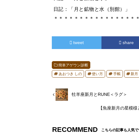
日記：「月と鉱物と水（別館）」
＊＊＊＊＊＊＊＊＊＊＊＊＊＊＊＊
tweet
share
簡単アゲウン診断
あおつき しの
使い方
手帳
新月
牡羊座新月とRUNE＜ラグ＞
【魚座新月の星模様
RECOMMEND
こちらの記事も人気で