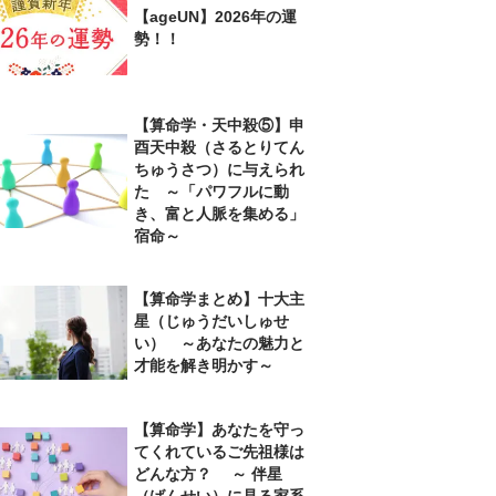
【ageUN】2026年の運
勢！！
【算命学・天中殺⑤】申
酉天中殺（さるとりてん
ちゅうさつ）に与えられ
た ～「パワフルに動
き、富と人脈を集める」
宿命～
【算命学まとめ】十大主
星（じゅうだいしゅせ
い） ～あなたの魅力と
才能を解き明かす～
【算命学】あなたを守っ
てくれているご先祖様は
どんな方？ ～ 伴星
（ばんせい）に見る家系