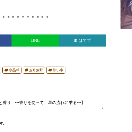
＊＊＊＊＊＊＊＊＊＊＊
LINE
はてブ
水晶球
蒼月紫野
願い事
と香り 〜香りを使って、星の流れに乗る〜】
す。