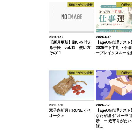
簡単アゲウン診断
心理テ
2017.1.30
2026.6.17
【新月更新】願いを叶え
【ageUN心理テスト
る手帳 vol.11 使い方
2026年下半期 ・
その11
ーブレイクスルーを
簡単アゲウン診断
心理テ
2018.6.14
2026.7.7
双子座新月とRUNE＜ベ
【ageUN心理テスト
オーク＞
なたが纏う“オーラ”
断 ー 近寄りがたい
話…