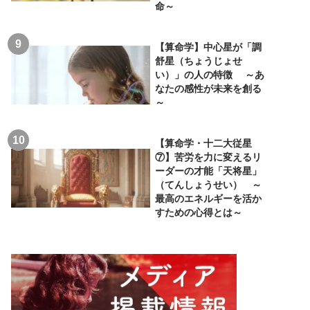
命～
【算命学】中心星が「調
舒星（ちょうじょせ
い）」の人の特徴 ～あ
なたの感性が未来を創る
～
【算命学・十二大従星
⑦】苦労を力に変えるリ
ーダーの才能「天将星」
（てんしょうせい） ～
最高のエネルギーを活か
すための心得とは～