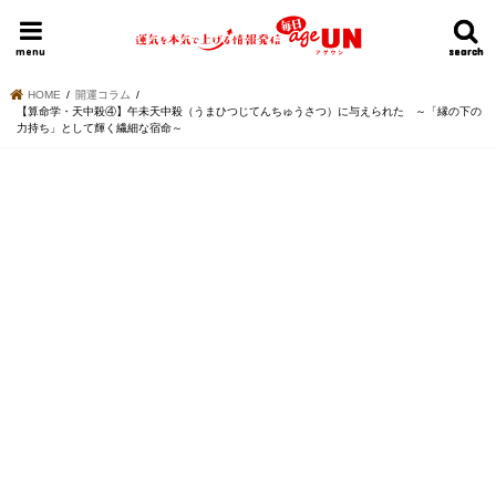
HOME
今日の運勢ランキング
明日の運勢ランキング
今週の運勢
menu
search
search
HOME
開運コラム
【算命学・天中殺④】午未天中殺（うまひつじてんちゅうさつ）に与えられた ～「縁の下の
力持ち」として輝く繊細な宿命～