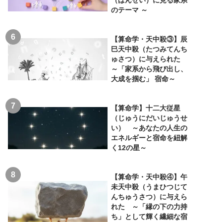
のテーマ ～
【算命学・天中殺③】辰
巳天中殺（たつみてんち
ゅさつ）に与えられた
～「家系から飛び出し、
大成を掴む」 宿命～
【算命学】十二大従星
（じゅうにだいじゅうせ
い） ～あなたの人生の
エネルギーと宿命を紐解
く12の星～
【算命学・天中殺④】午
未天中殺（うまひつじて
んちゅうさつ）に与えら
れた ～「縁の下の力持
ち」として輝く繊細な宿