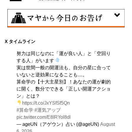
8月7日
伝統や歴史的な過去のやり方・道筋を踏襲する日。あな
X タイムライン
たの直感で伝統を踏まえ、伝統を乗り越えるひらめき
努力は同じなのに「運が良い人」と「空回り
を。
する人」がいます
実は世間一般の開運法も、自分の星に合って
いないと逆効果になることも…。
算命学の【十大主星別】！あなたの運が劇的
に開く、数分でできる「正しい開運アクショ
ン」とは？
https://t.co/JxYSfSf5Qn
#算命学
#運気アップ
pic.twitter.com/E8IRYol8dl
— ageUN（アゲウン）占い (@ageUN)
August
6, 2026