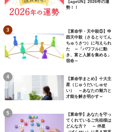
【ageUN】2026年の運
勢！！
【算命学・天中殺⑤】申
酉天中殺（さるとりてん
ちゅうさつ）に与えられ
た ～「パワフルに動
き、富と人脈を集める」
宿命～
【算命学まとめ】十大主
星（じゅうだいしゅせ
い） ～あなたの魅力と
才能を解き明かす～
【算命学】あなたを守っ
てくれているご先祖様は
どんな方？ ～ 伴星
（ばんせい）に見る家系