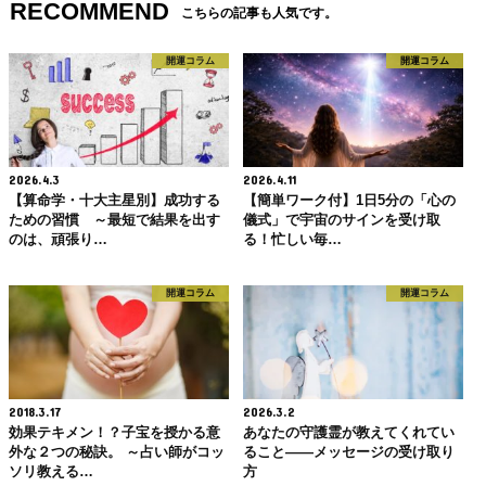
RECOMMEND
こちらの記事も人気です。
開運コラム
開運コラム
2026.4.3
2026.4.11
【算命学・十大主星別】成功する
【簡単ワーク付】1日5分の「心の
ための習慣 ～最短で結果を出す
儀式」で宇宙のサインを受け取
のは、頑張り…
る！忙しい毎…
開運コラム
開運コラム
2018.3.17
2026.3.2
効果テキメン！？子宝を授かる意
あなたの守護霊が教えてくれてい
外な２つの秘訣。 ～占い師がコッ
ること――メッセージの受け取り
ソリ教える…
方