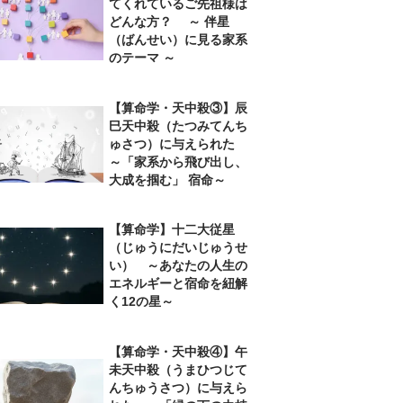
てくれているご先祖様は
どんな方？ ～ 伴星
（ばんせい）に見る家系
のテーマ ～
【算命学・天中殺③】辰
巳天中殺（たつみてんち
ゅさつ）に与えられた
～「家系から飛び出し、
大成を掴む」 宿命～
【算命学】十二大従星
（じゅうにだいじゅうせ
い） ～あなたの人生の
エネルギーと宿命を紐解
く12の星～
【算命学・天中殺④】午
未天中殺（うまひつじて
んちゅうさつ）に与えら