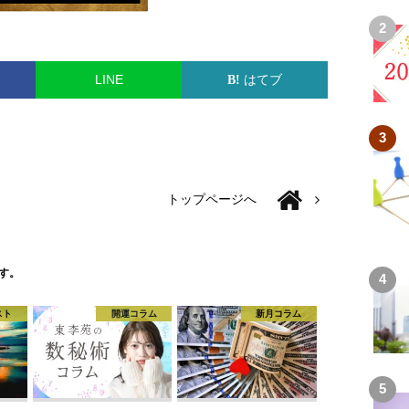
LINE
はてブ
トップページへ
す。
スト
開運コラム
新月コラム