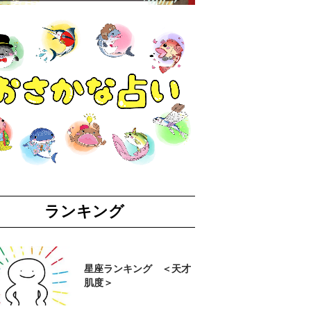
ランキング
星座ランキング ＜天才
肌度＞