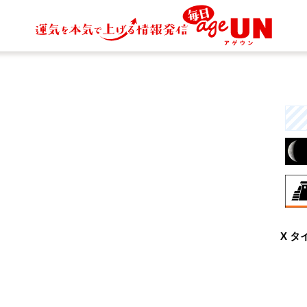
8月
X タ
興
な
と