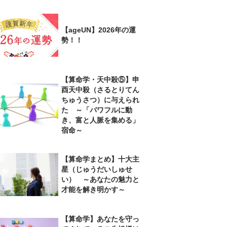
【ageUN】2026年の運
勢！！
【算命学・天中殺⑤】申
酉天中殺（さるとりてん
ちゅうさつ）に与えられ
た ～「パワフルに動
き、富と人脈を集める」
宿命～
【算命学まとめ】十大主
星（じゅうだいしゅせ
い） ～あなたの魅力と
才能を解き明かす～
【算命学】あなたを守っ