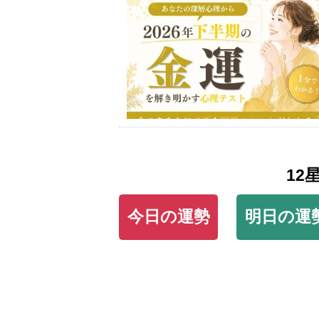
12
今日の運勢
明日の運