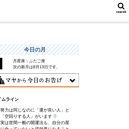
search
今日の月
月星座：ふたご座
次の新月は8月13日です。
8日
イムライン
味のある分野で、熟練を志す日。なんと
くではなく、そこに集中に、没頭するこ
努力は同じなのに「運が良い人」と
で、才能が開花します。
「空回りする人」がいます
実は世間一般の開運法も、自分の星
に合っていないと逆効果になること