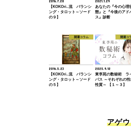
2016.7.20
2021.1.29
【KOKOri..流 バランシ
あなたの『今の心理
ング・タロット～ソード
態』と『今後のアド
の９】
ス』診断
開運コラム
開運コ
2016.5.23
2025.9.12
【KOKOri..流 バランシ
東李苑の数秘術 ラ
ング・タロット～ソード
パス ～それぞれの性
の５】
性質～ 【１～３】
アゲウ