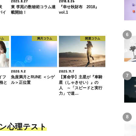
2025.8.27
2018.8.26
状
東 李苑の数秘術コラム連
『幸せ秋財布 2018』
バイ
載開始！
vol.1
ラム
満月コラム
開運コラム
2020.9.2
2025.11.7
イフ
魚座満月とRUNE ＜シゲ
【算命学】主星が『車騎
格と
ル＞正位置
星（しゃきせい）』の
人 ～「スピードと実行
力」で道…
ン心理テスト