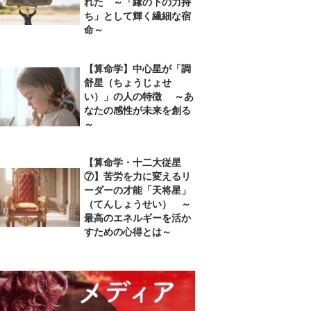
れた ～「縁の下の力持
ち」として輝く繊細な宿
命～
【算命学】中心星が「調
舒星（ちょうじょせ
い）」の人の特徴 ～あ
なたの感性が未来を創る
～
【算命学・十二大従星
⑦】苦労を力に変えるリ
ーダーの才能「天将星」
（てんしょうせい） ～
最高のエネルギーを活か
すための心得とは～