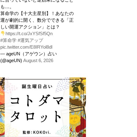
も…。
算命学の【十大主星別】！あなたの
運が劇的に開く、数分でできる「正
しい開運アクション」とは？
https://t.co/JxYSfSf5Qn
#算命学
#運気アップ
pic.twitter.com/E8IRYol8dl
— ageUN（アゲウン）占い
(@ageUN)
August 6, 2026