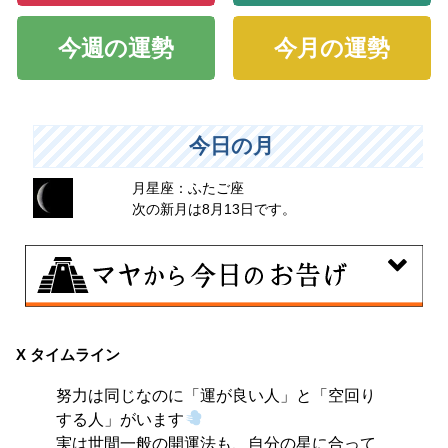
今週の運勢
今月の運勢
今日の月
月星座：ふたご座
次の新月は8月13日です。
8月9日
大きくエネルギーを放出する日。日々の活力をため込ん
X タイムライン
で、自分の目標に向かって、一気に解き放ちましょう。
努力は同じなのに「運が良い人」と「空回り
する人」がいます
実は世間一般の開運法も、自分の星に合って