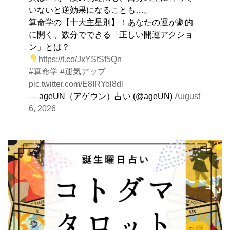
いないと逆効果になることも…。
算命学の【十大主星別】！あなたの運が劇的
に開く、数分でできる「正しい開運アクショ
ン」とは？
https://t.co/JxYSfSf5Qn
#算命学
#運気アップ
pic.twitter.com/E8IRYol8dl
— ageUN（アゲウン）占い (@ageUN)
August
6, 2026