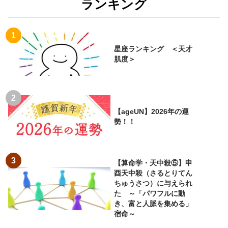
ランキング
星座ランキング ＜天才
肌度＞
【ageUN】2026年の運
勢！！
【算命学・天中殺⑤】申
酉天中殺（さるとりてん
ちゅうさつ）に与えられ
た ～「パワフルに動
き、富と人脈を集める」
宿命～