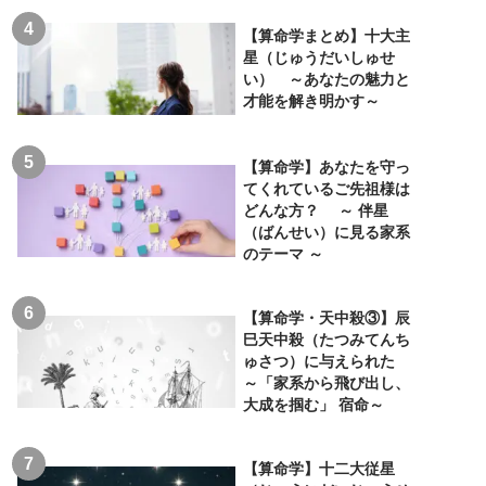
【算命学まとめ】十大主
星（じゅうだいしゅせ
い） ～あなたの魅力と
才能を解き明かす～
【算命学】あなたを守っ
てくれているご先祖様は
どんな方？ ～ 伴星
（ばんせい）に見る家系
のテーマ ～
【算命学・天中殺③】辰
巳天中殺（たつみてんち
ゅさつ）に与えられた
～「家系から飛び出し、
大成を掴む」 宿命～
【算命学】十二大従星