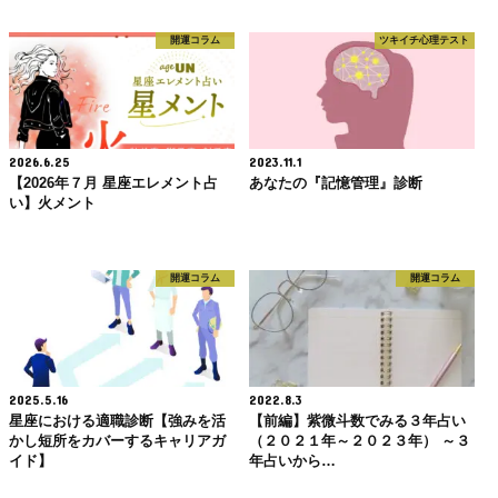
開運コラム
ツキイチ心理テスト
2026.6.25
2023.11.1
【2026年７月 星座エレメント占
あなたの『記憶管理』診断
い】火メント
開運コラム
開運コラム
2025.5.16
2022.8.3
星座における適職診断【強みを活
【前編】紫微斗数でみる３年占い
かし短所をカバーするキャリアガ
（２０２１年～２０２３年） ～３
イド】
年占いから…