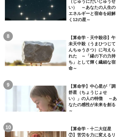
（じゅうにだいじゅうせ
い） ～あなたの人生の
エネルギーと宿命を紐解
く12の星～
【算命学・天中殺④】午
未天中殺（うまひつじて
んちゅうさつ）に与えら
れた ～「縁の下の力持
ち」として輝く繊細な宿
命～
【算命学】中心星が「調
舒星（ちょうじょせ
い）」の人の特徴 ～あ
なたの感性が未来を創る
～
【算命学・十二大従星
⑦】苦労を力に変えるリ