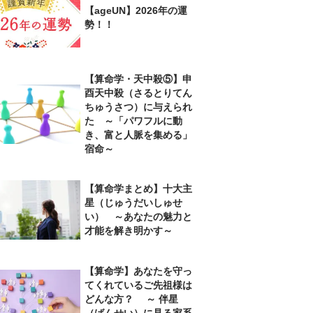
【ageUN】2026年の運
勢！！
【算命学・天中殺⑤】申
酉天中殺（さるとりてん
ちゅうさつ）に与えられ
た ～「パワフルに動
き、富と人脈を集める」
宿命～
【算命学まとめ】十大主
星（じゅうだいしゅせ
い） ～あなたの魅力と
才能を解き明かす～
【算命学】あなたを守っ
てくれているご先祖様は
どんな方？ ～ 伴星
（ばんせい）に見る家系