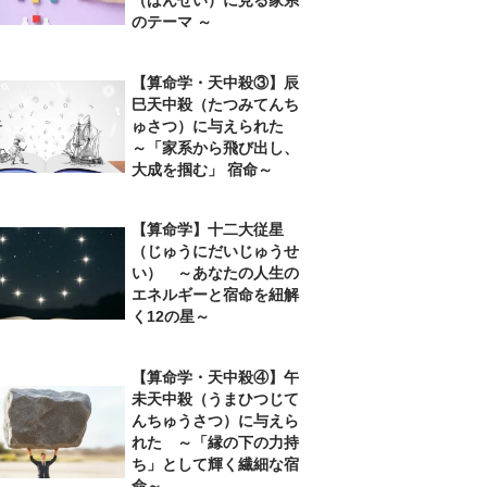
のテーマ ～
【算命学・天中殺③】辰
巳天中殺（たつみてんち
ゅさつ）に与えられた
～「家系から飛び出し、
大成を掴む」 宿命～
【算命学】十二大従星
（じゅうにだいじゅうせ
い） ～あなたの人生の
エネルギーと宿命を紐解
く12の星～
【算命学・天中殺④】午
未天中殺（うまひつじて
んちゅうさつ）に与えら
れた ～「縁の下の力持
ち」として輝く繊細な宿
命～