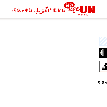
8月
X タ
曖
と
行