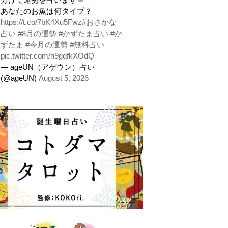
あなたのお魚は何タイプ？
https://t.co/7bK4Xu5Fwz
#おさかな
占い
#8月の運勢
#かずたま占い
#か
ずたま
#今月の運勢
#無料占い
pic.twitter.com/h9gqfkXOdQ
— ageUN（アゲウン）占い
(@ageUN)
August 5, 2026