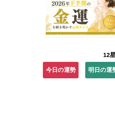
12
今日の運勢
明日の運