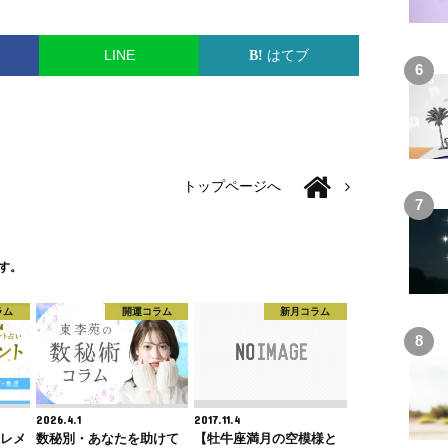
LINE
はてブ
トップページへ
す。
ラム
開運コラム
新月コラム
2026.4.1
2017.11.4
エレメ
数秘別・あなたを助けて
【牡牛座満月の空模様と