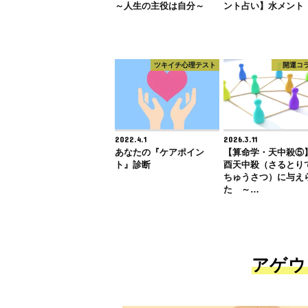
～人生の主役は自分～
ント占い】水メント
ツキイチ心理テスト
開運コ
2022.4.1
2026.3.11
あなたの『ケアポイン
【算命学・天中殺⑤
ト』診断
酉天中殺（さるとり
ちゅうさつ）に与え
た ～…
アゲウ