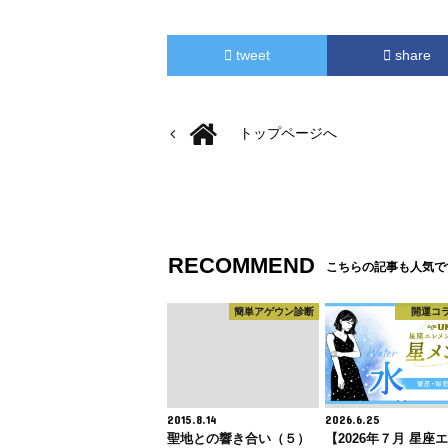
tweet
share
トップページへ
RECOMMEND
こちらの記事も人気で
簡単アゲウン診断
開運コ
2015.8.14
2026.6.25
聖地との響き合い（５）
【2026年７月 星座