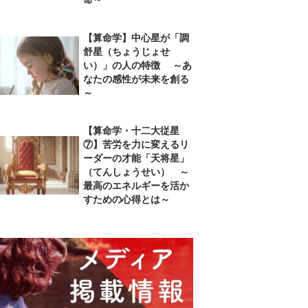
【算命学】中心星が「調
舒星（ちょうじょせ
い）」の人の特徴 ～あ
なたの感性が未来を創る
～
【算命学・十二大従星
⑦】苦労を力に変えるリ
ーダーの才能「天将星」
（てんしょうせい） ～
最高のエネルギーを活か
すための心得とは～