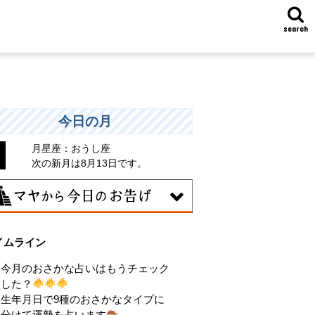
search
今日の月
月星座：おうし座
次の新月は8月13日です。
6日
イムライン
昧な気持ちで人と付き合うことはタブー
される日。出会いは貴重な共有の時間。
今月のおさかな占いはもうチェック
動はあなたの大切な時間です。
した？
生年月日で9種のおさかなタイプに
分けて運勢を占います