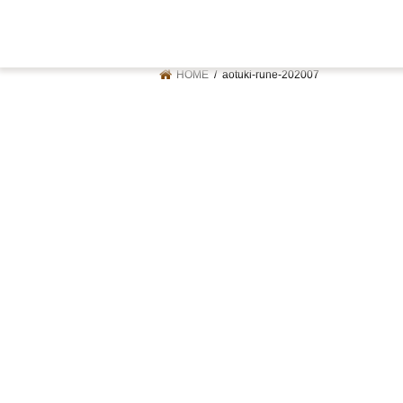
HOME
aotuki-rune-202007