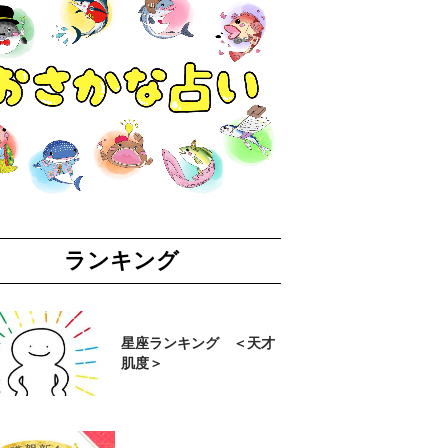
ランキング
星座ランキング ＜天才
肌度＞