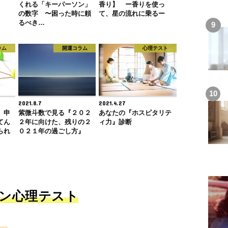
くれる「キーパーソン」
香り】 ー香りを使っ
の数字 〜困った時に頼
て、星の流れに乗るー
るべき…
ラム
開運コラム
心理テスト
2021.8.7
2021.4.27
】申
紫微斗数で見る『２０２
あなたの『ホスピタリテ
てん
２年に向けた、残りの２
ィ力』診断
られ
０２１年の過ごし方』
ン心理テスト