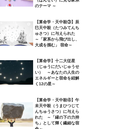
のテーマ ～
【算命学・天中殺③】辰
巳天中殺（たつみてんち
ゅさつ）に与えられた
～「家系から飛び出し、
大成を掴む」 宿命～
【算命学】十二大従星
（じゅうにだいじゅうせ
い） ～あなたの人生の
エネルギーと宿命を紐解
く12の星～
【算命学・天中殺④】午
未天中殺（うまひつじて
んちゅうさつ）に与えら
れた ～「縁の下の力持
ち」として輝く繊細な宿
命～