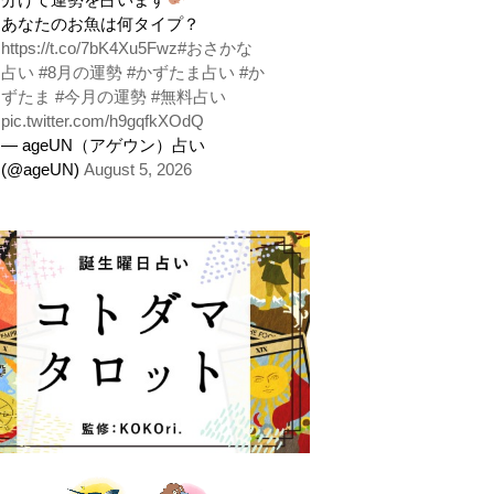
あなたのお魚は何タイプ？
https://t.co/7bK4Xu5Fwz
#おさかな
占い
#8月の運勢
#かずたま占い
#か
ずたま
#今月の運勢
#無料占い
pic.twitter.com/h9gqfkXOdQ
— ageUN（アゲウン）占い
(@ageUN)
August 5, 2026