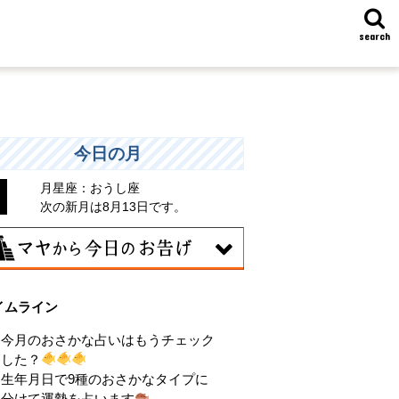
search
今日の月
月星座：おうし座
次の新月は8月13日です。
7日
イムライン
統や歴史的な過去のやり方・道筋を踏襲
る日。あなたの直感で伝統を踏まえ、伝
今月のおさかな占いはもうチェック
を乗り越えるひらめきを。
した？
生年月日で9種のおさかなタイプに
分けて運勢を占います