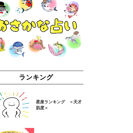
ランキング
星座ランキング ＜天才
肌度＞