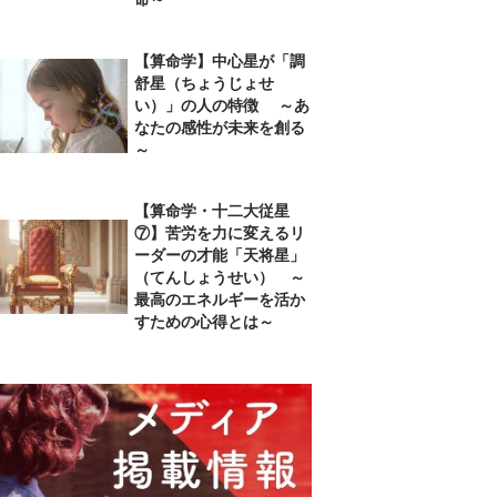
【算命学】中心星が「調
舒星（ちょうじょせ
い）」の人の特徴 ～あ
なたの感性が未来を創る
～
【算命学・十二大従星
⑦】苦労を力に変えるリ
ーダーの才能「天将星」
（てんしょうせい） ～
最高のエネルギーを活か
すための心得とは～