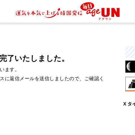
完了いたしました。
います。
スに返信メールを送信しましたので、ご確認く
8月
X タ
伝
す
統