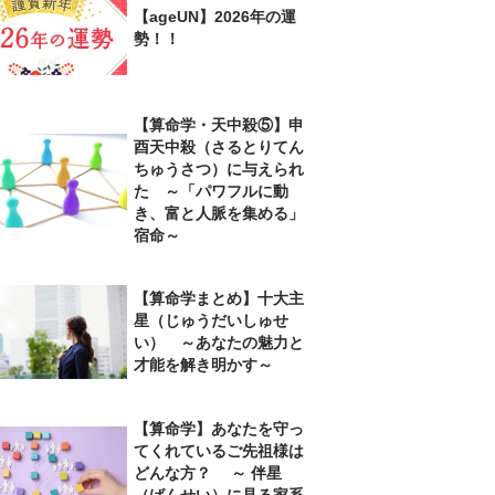
【ageUN】2026年の運
勢！！
【算命学・天中殺⑤】申
酉天中殺（さるとりてん
ちゅうさつ）に与えられ
た ～「パワフルに動
き、富と人脈を集める」
宿命～
【算命学まとめ】十大主
星（じゅうだいしゅせ
い） ～あなたの魅力と
才能を解き明かす～
【算命学】あなたを守っ
てくれているご先祖様は
どんな方？ ～ 伴星
（ばんせい）に見る家系