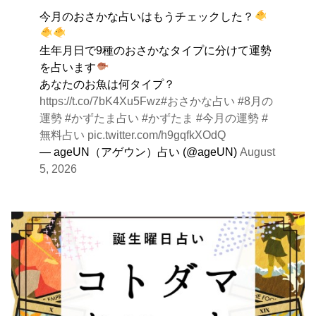
出会いは貴重な共有の時間。行動はあなたの大切な時間
今月のおさかな占いはもうチェックした？
です。
生年月日で9種のおさかなタイプに分けて運勢
を占います
あなたのお魚は何タイプ？
https://t.co/7bK4Xu5Fwz
#おさかな占い
#8月の
運勢
#かずたま占い
#かずたま
#今月の運勢
#
無料占い
pic.twitter.com/h9gqfkXOdQ
— ageUN（アゲウン）占い (@ageUN)
August
5, 2026