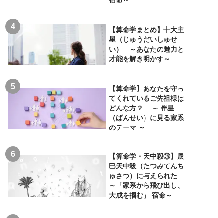
【算命学まとめ】十大主
星（じゅうだいしゅせ
い） ～あなたの魅力と
才能を解き明かす～
【算命学】あなたを守っ
てくれているご先祖様は
どんな方？ ～ 伴星
（ばんせい）に見る家系
のテーマ ～
【算命学・天中殺③】辰
巳天中殺（たつみてんち
ゅさつ）に与えられた
～「家系から飛び出し、
大成を掴む」 宿命～