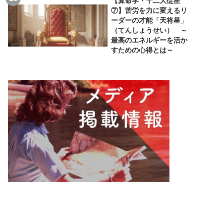
【算命学・十二大従星
⑦】苦労を力に変えるリ
ーダーの才能「天将星」
（てんしょうせい） ～
最高のエネルギーを活か
すための心得とは～