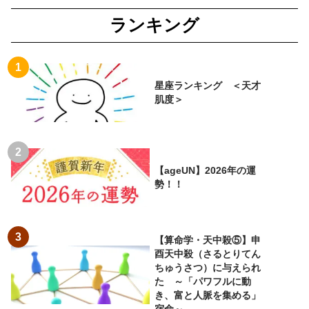
ランキング
星座ランキング ＜天才
肌度＞
【ageUN】2026年の運
勢！！
【算命学・天中殺⑤】申
酉天中殺（さるとりてん
ちゅうさつ）に与えられ
た ～「パワフルに動
き、富と人脈を集める」
宿命～