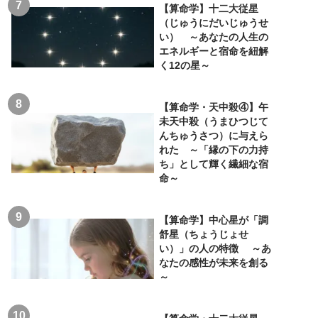
【算命学】十二大従星
（じゅうにだいじゅうせ
い） ～あなたの人生の
エネルギーと宿命を紐解
く12の星～
【算命学・天中殺④】午
未天中殺（うまひつじて
んちゅうさつ）に与えら
れた ～「縁の下の力持
ち」として輝く繊細な宿
命～
【算命学】中心星が「調
舒星（ちょうじょせ
い）」の人の特徴 ～あ
なたの感性が未来を創る
～