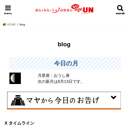
HOME
今日の運勢ランキング
明日の運勢ランキング
今週の運勢
menu
search
search
HOME
blog
blog
今日の月
月星座：おうし座
次の新月は8月13日です。
8月6日
曖昧な気持ちで人と付き合うことはタブーとされる日。
X タイムライン