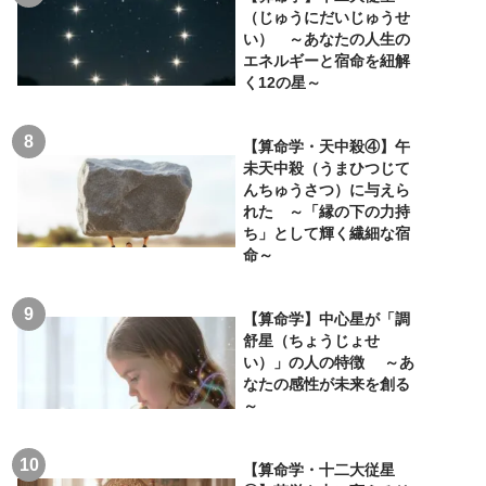
（じゅうにだいじゅうせ
い） ～あなたの人生の
エネルギーと宿命を紐解
く12の星～
【算命学・天中殺④】午
未天中殺（うまひつじて
んちゅうさつ）に与えら
れた ～「縁の下の力持
ち」として輝く繊細な宿
命～
【算命学】中心星が「調
舒星（ちょうじょせ
い）」の人の特徴 ～あ
なたの感性が未来を創る
～
【算命学・十二大従星