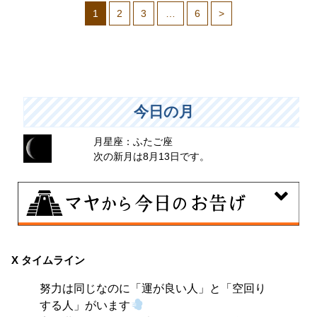
1
2
3
…
6
>
今日の月
月星座：ふたご座
次の新月は8月13日です。
8月9日
大きくエネルギーを放出する日。日々の活力をため込ん
X タイムライン
で、自分の目標に向かって、一気に解き放ちましょう。
努力は同じなのに「運が良い人」と「空回り
する人」がいます