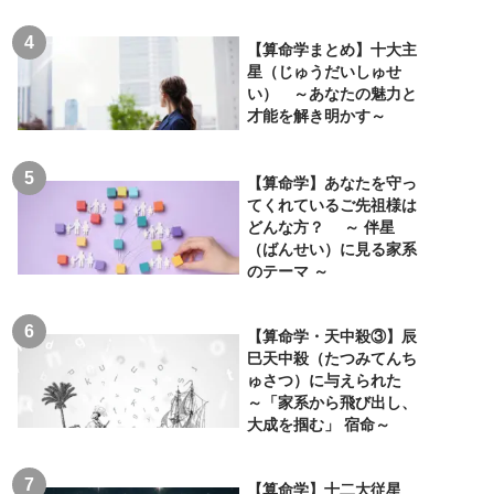
【算命学まとめ】十大主
星（じゅうだいしゅせ
い） ～あなたの魅力と
才能を解き明かす～
【算命学】あなたを守っ
てくれているご先祖様は
どんな方？ ～ 伴星
（ばんせい）に見る家系
のテーマ ～
【算命学・天中殺③】辰
巳天中殺（たつみてんち
ゅさつ）に与えられた
～「家系から飛び出し、
大成を掴む」 宿命～
【算命学】十二大従星