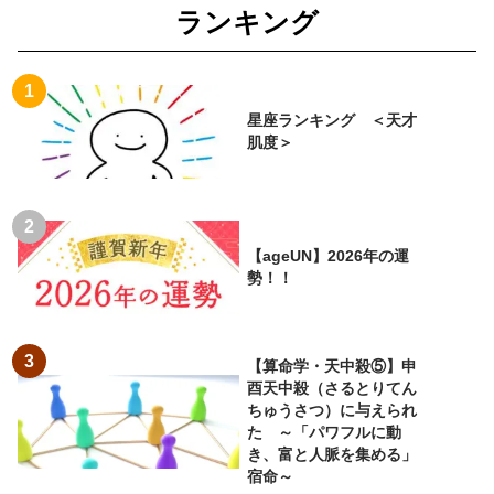
ランキング
星座ランキング ＜天才
肌度＞
【ageUN】2026年の運
勢！！
【算命学・天中殺⑤】申
酉天中殺（さるとりてん
ちゅうさつ）に与えられ
た ～「パワフルに動
き、富と人脈を集める」
宿命～