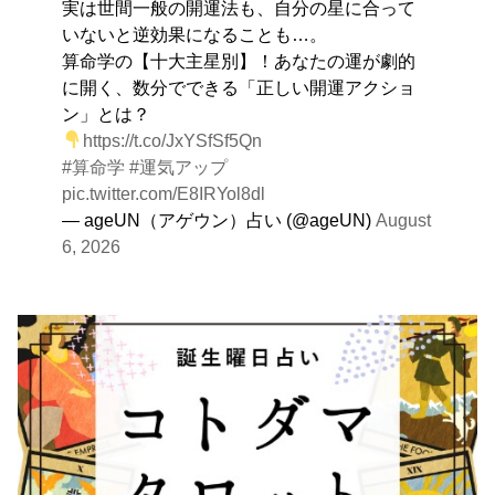
実は世間一般の開運法も、自分の星に合って
いないと逆効果になることも…。
算命学の【十大主星別】！あなたの運が劇的
に開く、数分でできる「正しい開運アクショ
ン」とは？
https://t.co/JxYSfSf5Qn
#算命学
#運気アップ
pic.twitter.com/E8IRYol8dl
— ageUN（アゲウン）占い (@ageUN)
August
6, 2026