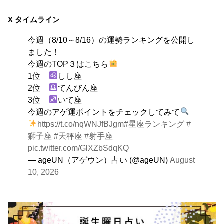
8月10日
自分をいつもとは違う特定の環境に追い込むことで、普
X タイムライン
段とは違う自分を見つける日。その状況にとことん奉仕
今週（8/10～8/16）の運勢ランキングを公開し
する。
ました！
今週のTOP３はこちら
1位
しし座
2位
てんびん座
3位
いて座
今週のアゲ運ポイントをチェックしてみて
https://t.co/nqWNJfBJgm
#星座ランキング
#
獅子座
#天秤座
#射手座
pic.twitter.com/GlXZbSdqKQ
— ageUN（アゲウン）占い (@ageUN)
August
10, 2026