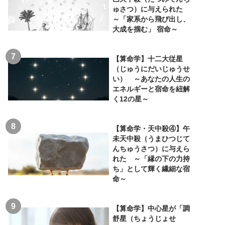
ゅさつ）に与えられた
～「家系から飛び出し、
大成を掴む」 宿命～
【算命学】十二大従星
（じゅうにだいじゅうせ
い） ～あなたの人生の
エネルギーと宿命を紐解
く12の星～
【算命学・天中殺④】午
未天中殺（うまひつじて
んちゅうさつ）に与えら
れた ～「縁の下の力持
ち」として輝く繊細な宿
命～
【算命学】中心星が「調
舒星（ちょうじょせ