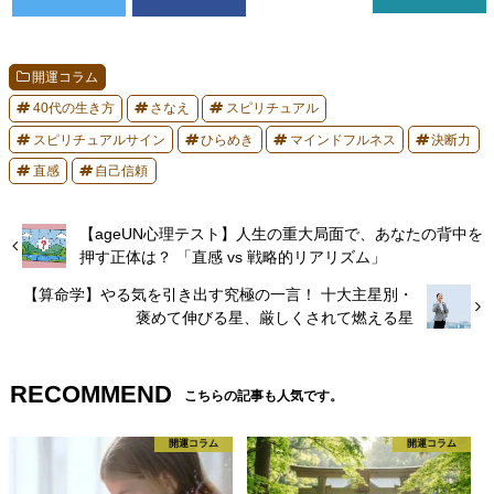
開運コラム
40代の生き方
さなえ
スピリチュアル
スピリチュアルサイン
ひらめき
マインドフルネス
決断力
直感
自己信頼
【ageUN心理テスト】人生の重大局面で、あなたの背中を
押す正体は？ 「直感 vs 戦略的リアリズム」
【算命学】やる気を引き出す究極の一言！ 十大主星別・
褒めて伸びる星、厳しくされて燃える星
RECOMMEND
こちらの記事も人気です。
開運コラム
開運コラム