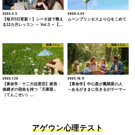
2026.5.5
2020.4.24
【毎月5日更新！】シータ波で整え
ムーンプリンセスより心をこめて
る12カ月レッスン ～ Vol.3 ～【…
開運コラム
開運コラム
2026.1.30
2025.10.11
【算命学・十二大従星⑪】家長・
【算命学】中心星が鳳閣星の人
後継ぎの宿命を持つ「天庫星」
～あるがままに生きるがテーマ～
（てんこせい）…
アゲウン心理テスト