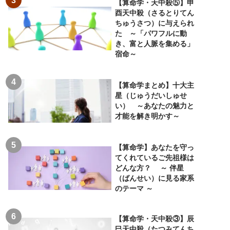
【算命学・天中殺⑤】申
酉天中殺（さるとりてん
ちゅうさつ）に与えられ
た ～「パワフルに動
き、富と人脈を集める」
宿命～
【算命学まとめ】十大主
星（じゅうだいしゅせ
い） ～あなたの魅力と
才能を解き明かす～
【算命学】あなたを守っ
てくれているご先祖様は
どんな方？ ～ 伴星
（ばんせい）に見る家系
のテーマ ～
【算命学・天中殺③】辰
巳天中殺（たつみてんち