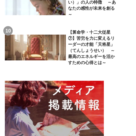
い）」の人の特徴 ～あ
なたの感性が未来を創る
～
【算命学・十二大従星
⑦】苦労を力に変えるリ
ーダーの才能「天将星」
（てんしょうせい） ～
最高のエネルギーを活か
すための心得とは～