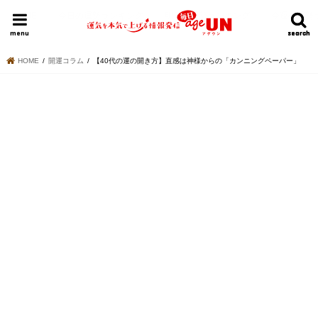
HOME
今日の運勢ランキング
明日の運勢ランキング
今週の運勢
menu
search
search
HOME
開運コラム
【40代の運の開き方】直感は神様からの「カンニングペーパー」