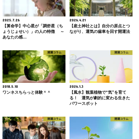
2025.7.26
2026.4.21
【算命学】中心星が「調舒星（ち
【産土神社とは】自分の原点とつ
ょうじょせい）」の人の特徴 ～
ながり、運気の歯車を回す開運法
あなたの感…
開運コラム
開運コラム
2018.5.10
2026.1.3
ワンネスちらっと体験＾＾
【風水】観葉植物で“気”を育て
る！ 運気が劇的に変わる生きた
パワースポット
開運コラム
開運コラム