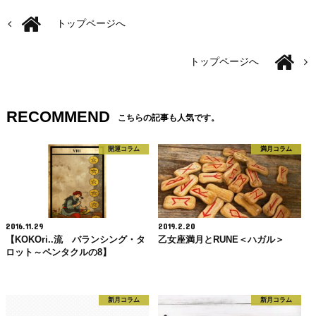
トップページへ
トップページへ
RECOMMEND
こちらの記事も人気です。
開運コラム
満月コラム
2016.11.29
2019.2.20
【KOKOri..流 バランシング・タ
乙女座満月とRUNE＜ハガル＞
ロット～ペンタクルの8】
新月コラム
新月コラム