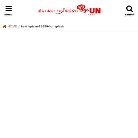
HOME
今日の運勢ランキング
明日の運勢ランキング
今週の運勢
menu
search
search
HOME
kevin-grieve-788994-unsplash