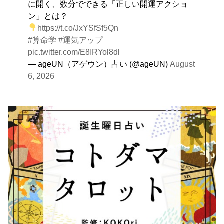
に開く、数分でできる「正しい開運アクショ
ン」とは？
https://t.co/JxYSfSf5Qn
#算命学
#運気アップ
pic.twitter.com/E8IRYol8dl
— ageUN（アゲウン）占い (@ageUN)
August
6, 2026