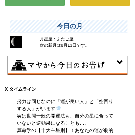
今日の月
月星座：ふたご座
次の新月は8月13日です。
8月8日
興味のある分野で、熟練を志す日。なんとなくではな
X タイムライン
く、そこに集中に、没頭することで、才能が開花しま
努力は同じなのに「運が良い人」と「空回り
す。
する人」がいます
実は世間一般の開運法も、自分の星に合って
いないと逆効果になることも…。
算命学の【十大主星別】！あなたの運が劇的