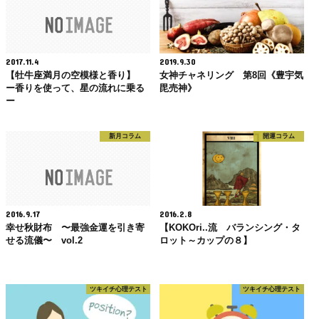
2017.11.4
2019.9.30
【牡牛座満月の空模様と香り】
女神チャネリング 第8回《豊宇気
ー香りを使って、星の流れに乗る
毘売神》
ー
新月コラム
開運コラム
2016.9.17
2016.2.8
幸せ秋財布 〜最強金運を引き寄
【KOKOri..流 バランシング・タ
せる流儀〜 vol.2
ロット～カップの８】
ツキイチ心理テスト
ツキイチ心理テスト