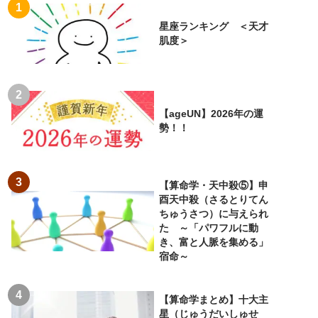
星座ランキング ＜天才
肌度＞
【ageUN】2026年の運
勢！！
【算命学・天中殺⑤】申
酉天中殺（さるとりてん
ちゅうさつ）に与えられ
た ～「パワフルに動
き、富と人脈を集める」
宿命～
【算命学まとめ】十大主
星（じゅうだいしゅせ