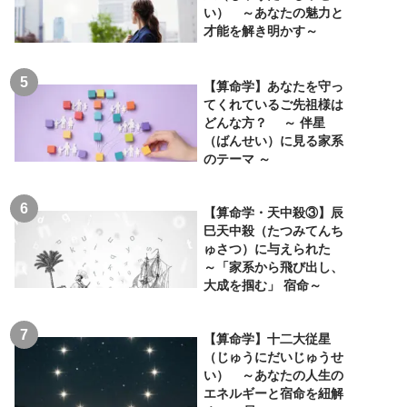
い） ～あなたの魅力と
才能を解き明かす～
【算命学】あなたを守っ
てくれているご先祖様は
どんな方？ ～ 伴星
（ばんせい）に見る家系
のテーマ ～
【算命学・天中殺③】辰
巳天中殺（たつみてんち
ゅさつ）に与えられた
～「家系から飛び出し、
大成を掴む」 宿命～
【算命学】十二大従星
（じゅうにだいじゅうせ
い） ～あなたの人生の
エネルギーと宿命を紐解