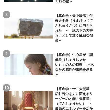
く12の星～
【算命学・天中殺④】午
未天中殺（うまひつじて
んちゅうさつ）に与えら
れた ～「縁の下の力持
ち」として輝く繊細な宿
命～
【算命学】中心星が「調
舒星（ちょうじょせ
い）」の人の特徴 ～あ
なたの感性が未来を創る
～
【算命学・十二大従星
⑦】苦労を力に変えるリ
ーダーの才能「天将星」
（てんしょうせい） ～
最高のエネルギーを活か