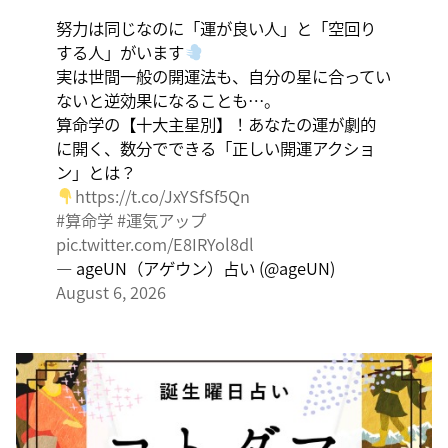
たの直感で伝統を踏まえ、伝統を乗り越えるひらめき
努力は同じなのに「運が良い人」と「空回り
を。
する人」がいます
実は世間一般の開運法も、自分の星に合ってい
ないと逆効果になることも…。
算命学の【十大主星別】！あなたの運が劇的
に開く、数分でできる「正しい開運アクショ
ン」とは？
https://t.co/JxYSfSf5Qn
#算命学
#運気アップ
pic.twitter.com/E8IRYol8dl
— ageUN（アゲウン）占い (@ageUN)
August 6, 2026