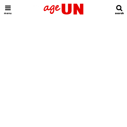
HOME
今日の運勢ランキング
明日の運勢ランキング
今週の運勢
menu
search
search