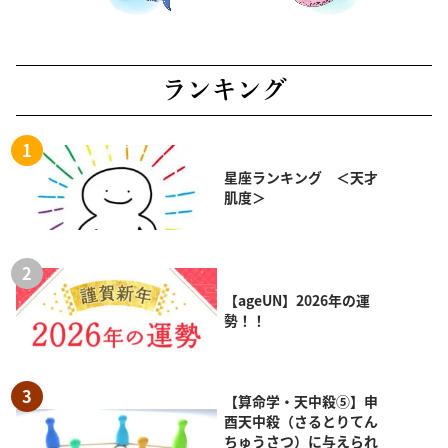
ランキング
星座ランキング ＜天才
肌度＞
【ageUN】2026年の運
勢！！
【算命学・天中殺⑤】申
酉天中殺（さるとりてん
ちゅうさつ）に与えられ