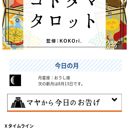
今日の月
月星座：おうし座
次の新月は8月13日です。
8月7日
X タイムライン
伝統や歴史的な過去のやり方・道筋を踏襲する日。あな