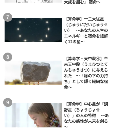
大成を掴む」 宿命～
【算命学】十二大従星
（じゅうにだいじゅうせ
い） ～あなたの人生の
エネルギーと宿命を紐解
く12の星～
【算命学・天中殺④】午
未天中殺（うまひつじて
んちゅうさつ）に与えら
れた ～「縁の下の力持
ち」として輝く繊細な宿
命～
【算命学】中心星が「調
舒星（ちょうじょせ
い）」の人の特徴 ～あ
なたの感性が未来を創る
～