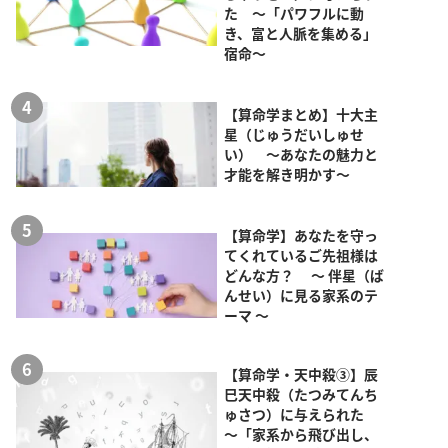
た ～「パワフルに動
き、富と人脈を集める」
宿命～
【算命学まとめ】十大主
星（じゅうだいしゅせ
い） ～あなたの魅力と
才能を解き明かす～
【算命学】あなたを守っ
てくれているご先祖様は
どんな方？ ～ 伴星（ば
んせい）に見る家系のテ
ーマ ～
【算命学・天中殺③】辰
巳天中殺（たつみてんち
ゅさつ）に与えられた
～「家系から飛び出し、