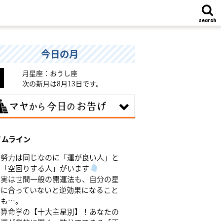
search
今日の月
月星座：おうし座
次の新月は8月13日です。
7日
イムライン
統や歴史的な過去のやり方・道筋を踏襲
る日。あなたの直感で伝統を踏まえ、伝
努力は同じなのに「運が良い人」と
を乗り越えるひらめきを。
「空回りする人」がいます
実は世間一般の開運法も、自分の星
に合っていないと逆効果になること
も…。
算命学の【十大主星別】！あなたの