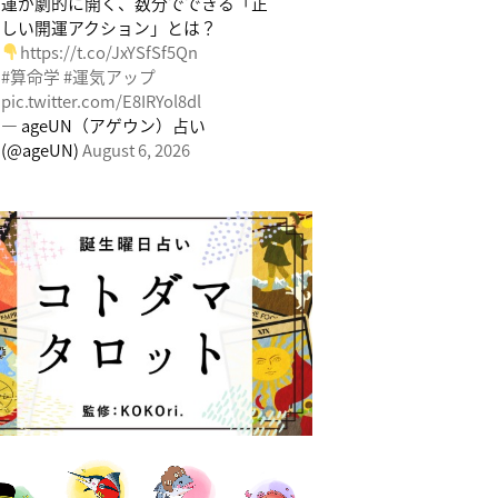
運が劇的に開く、数分でできる「正
しい開運アクション」とは？
https://t.co/JxYSfSf5Qn
#算命学
#運気アップ
pic.twitter.com/E8IRYol8dl
— ageUN（アゲウン）占い
(@ageUN)
August 6, 2026