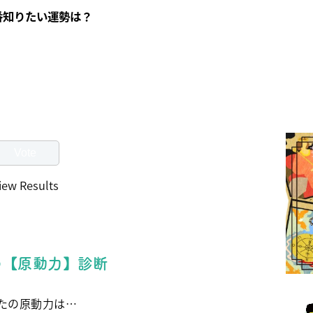
番知りたい運勢は？
iew Results
の【原動力】診断
たの原動力は…