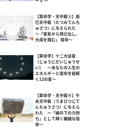
ーマ ～
【算命学・天中殺③】辰
巳天中殺（たつみてんち
ゅさつ）に与えられた
～「家系から飛び出し、
大成を掴む」 宿命～
【算命学】十二大従星
（じゅうにだいじゅうせ
い） ～あなたの人生の
エネルギーと宿命を紐解
く12の星～
【算命学・天中殺④】午
未天中殺（うまひつじて
んちゅうさつ）に与えら
れた ～「縁の下の力持
ち」として輝く繊細な宿
命～