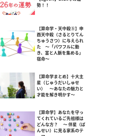
勢！！
【算命学・天中殺⑤】申
酉天中殺（さるとりてん
ちゅうさつ）に与えられ
た ～「パワフルに動
き、富と人脈を集める」
宿命～
【算命学まとめ】十大主
星（じゅうだいしゅせ
い） ～あなたの魅力と
才能を解き明かす～
【算命学】あなたを守っ
てくれているご先祖様は
どんな方？ ～ 伴星（ば
んせい）に見る家系のテ