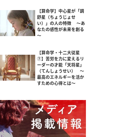
【算命学】中心星が「調
舒星（ちょうじょせ
い）」の人の特徴 ～あ
なたの感性が未来を創る
～
【算命学・十二大従星
⑦】苦労を力に変えるリ
ーダーの才能「天将星」
（てんしょうせい） ～
最高のエネルギーを活か
すための心得とは～