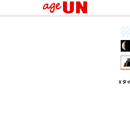
8月
X タ
伝
す
統