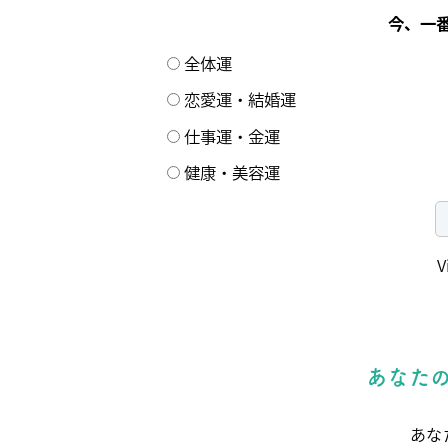
今、一
全体運
恋愛運・結婚運
仕事運・金運
健康・美容運
V
あなた
あな