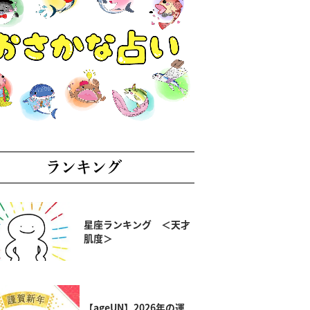
ランキング
星座ランキング ＜天才
肌度＞
【ageUN】2026年の運