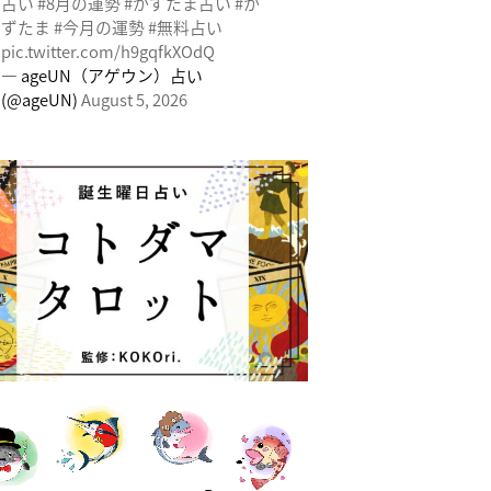
占い
#8月の運勢
#かずたま占い
#か
ずたま
#今月の運勢
#無料占い
pic.twitter.com/h9gqfkXOdQ
— ageUN（アゲウン）占い
(@ageUN)
August 5, 2026