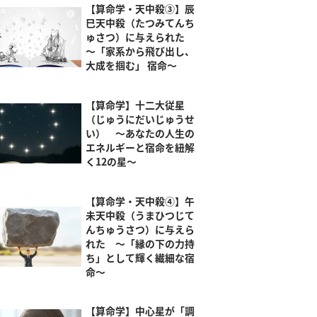
【算命学・天中殺③】辰
巳天中殺（たつみてんち
ゅさつ）に与えられた
～「家系から飛び出し、
大成を掴む」 宿命～
【算命学】十二大従星
（じゅうにだいじゅうせ
い） ～あなたの人生の
エネルギーと宿命を紐解
く12の星～
【算命学・天中殺④】午
未天中殺（うまひつじて
んちゅうさつ）に与えら
れた ～「縁の下の力持
ち」として輝く繊細な宿
命～
【算命学】中心星が「調