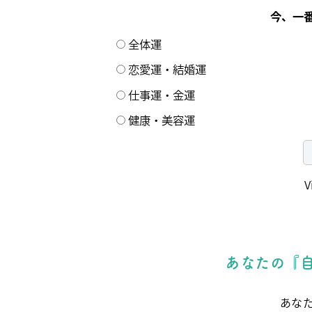
今、一
全体運
恋愛運・結婚運
仕事運・金運
健康・美容運
V
あなたの『
あな