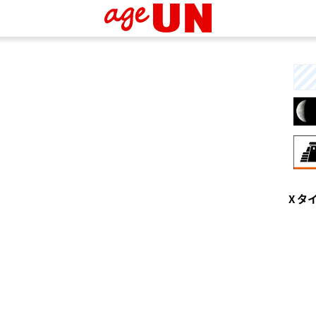
8月
X タ
伝
す
統