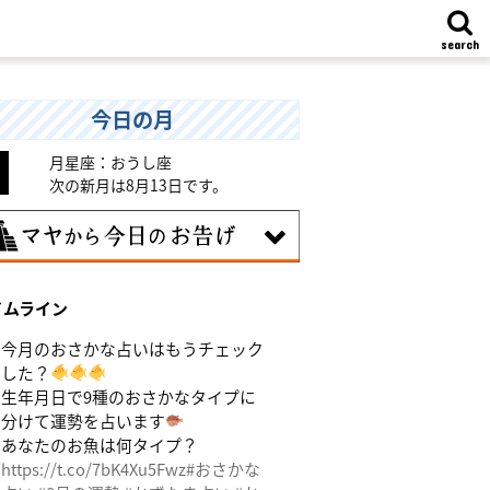
search
今日の月
月星座：おうし座
次の新月は8月13日です。
7日
イムライン
統や歴史的な過去のやり方・道筋を踏襲
る日。あなたの直感で伝統を踏まえ、伝
今月のおさかな占いはもうチェック
を乗り越えるひらめきを。
した？
生年月日で9種のおさかなタイプに
分けて運勢を占います
あなたのお魚は何タイプ？
https://t.co/7bK4Xu5Fwz
#おさかな