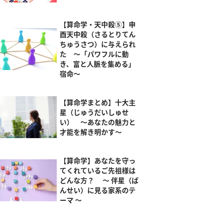
【算命学・天中殺⑤】申
酉天中殺（さるとりてん
ちゅうさつ）に与えられ
た ～「パワフルに動
き、富と人脈を集める」
宿命～
【算命学まとめ】十大主
星（じゅうだいしゅせ
い） ～あなたの魅力と
才能を解き明かす～
【算命学】あなたを守っ
てくれているご先祖様は
どんな方？ ～ 伴星（ば
んせい）に見る家系のテ
ーマ ～