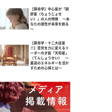
【算命学】中心星が「調
舒星（ちょうじょせ
い）」の人の特徴 ～あ
なたの感性が未来を創る
～
【算命学・十二大従星
⑦】苦労を力に変えるリ
ーダーの才能「天将星」
（てんしょうせい） ～
最高のエネルギーを活か
すための心得とは～