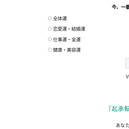
今、一
全体運
恋愛運・結婚運
仕事運・金運
健康・美容運
V
『起承
あな