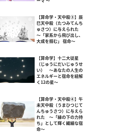
ーマ ～
【算命学・天中殺③】辰
巳天中殺（たつみてんち
ゅさつ）に与えられた
～「家系から飛び出し、
大成を掴む」 宿命～
【算命学】十二大従星
（じゅうにだいじゅうせ
い） ～あなたの人生の
エネルギーと宿命を紐解
く12の星～
【算命学・天中殺④】午
未天中殺（うまひつじて
んちゅうさつ）に与えら
れた ～「縁の下の力持
ち」として輝く繊細な宿
命～