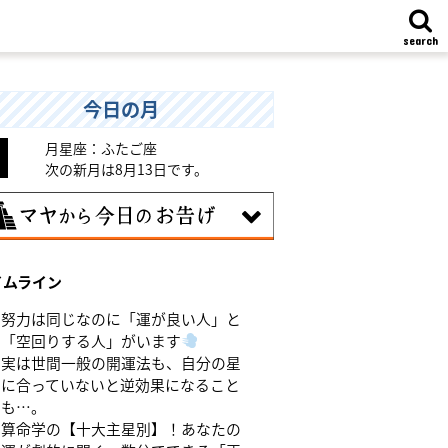
search
今日の月
月星座：ふたご座
次の新月は8月13日です。
8日
イムライン
味のある分野で、熟練を志す日。なんと
くではなく、そこに集中に、没頭するこ
努力は同じなのに「運が良い人」と
で、才能が開花します。
「空回りする人」がいます
実は世間一般の開運法も、自分の星
に合っていないと逆効果になること
も…。
算命学の【十大主星別】！あなたの