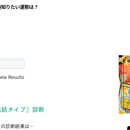
番知りたい運勢は？
iew Results
転結タイプ』診断
たの診断結果は…