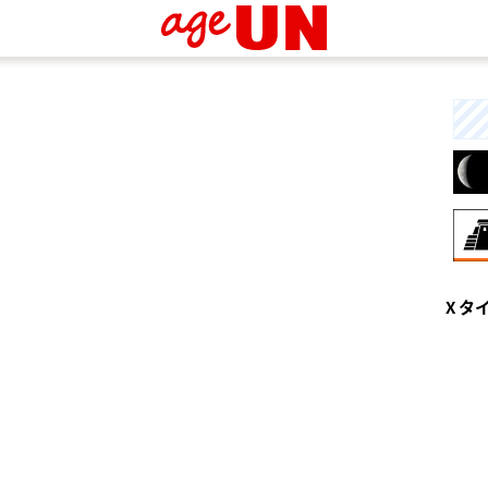
8月
X タ
興
な
と