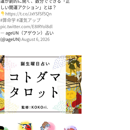
運が劇的に開く、数分でできる「正
しい開運アクション」とは？
https://t.co/JxYSfSf5Qn
#算命学
#運気アップ
pic.twitter.com/E8IRYol8dl
— ageUN（アゲウン）占い
(@ageUN)
August 6, 2026