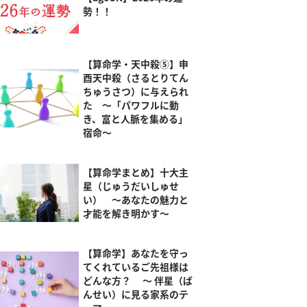
勢！！
【算命学・天中殺⑤】申
酉天中殺（さるとりてん
ちゅうさつ）に与えられ
た ～「パワフルに動
き、富と人脈を集める」
宿命～
【算命学まとめ】十大主
星（じゅうだいしゅせ
い） ～あなたの魅力と
才能を解き明かす～
【算命学】あなたを守っ
てくれているご先祖様は
どんな方？ ～ 伴星（ば
んせい）に見る家系のテ