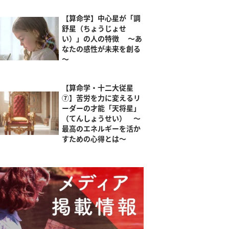
【算命学】中心星が「調
舒星（ちょうじょせ
い）」の人の特徴 ～あ
なたの感性が未来を創る
～
【算命学・十二大従星
⑦】苦労を力に変えるリ
ーダーの才能「天将星」
（てんしょうせい） ～
最高のエネルギーを活か
すための心得とは～