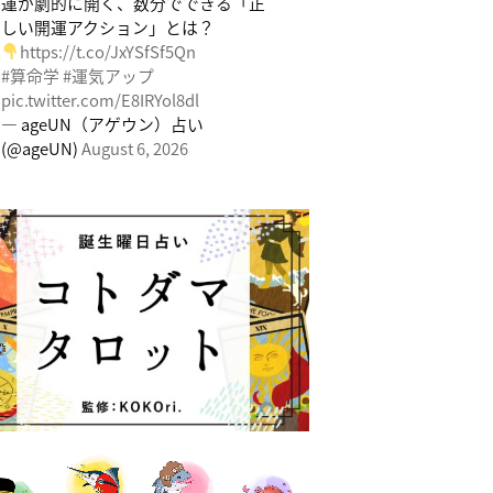
運が劇的に開く、数分でできる「正
しい開運アクション」とは？
https://t.co/JxYSfSf5Qn
#算命学
#運気アップ
pic.twitter.com/E8IRYol8dl
— ageUN（アゲウン）占い
(@ageUN)
August 6, 2026