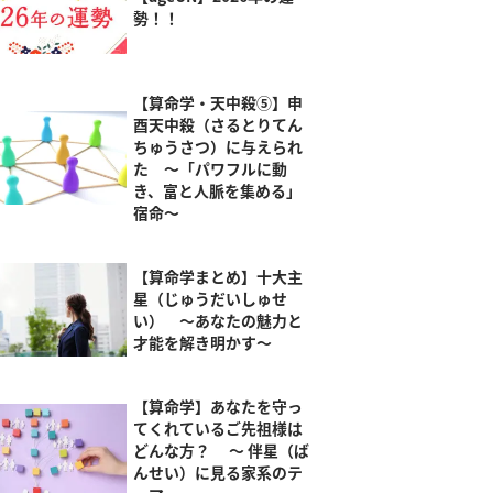
勢！！
【算命学・天中殺⑤】申
酉天中殺（さるとりてん
ちゅうさつ）に与えられ
た ～「パワフルに動
き、富と人脈を集める」
宿命～
【算命学まとめ】十大主
星（じゅうだいしゅせ
い） ～あなたの魅力と
才能を解き明かす～
【算命学】あなたを守っ
てくれているご先祖様は
どんな方？ ～ 伴星（ば
んせい）に見る家系のテ