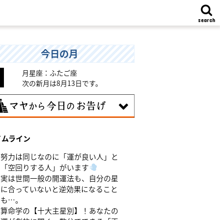
search
今日の月
月星座：ふたご座
次の新月は8月13日です。
8日
イムライン
味のある分野で、熟練を志す日。なんと
くではなく、そこに集中に、没頭するこ
努力は同じなのに「運が良い人」と
で、才能が開花します。
「空回りする人」がいます
実は世間一般の開運法も、自分の星
に合っていないと逆効果になること
も…。
算命学の【十大主星別】！あなたの