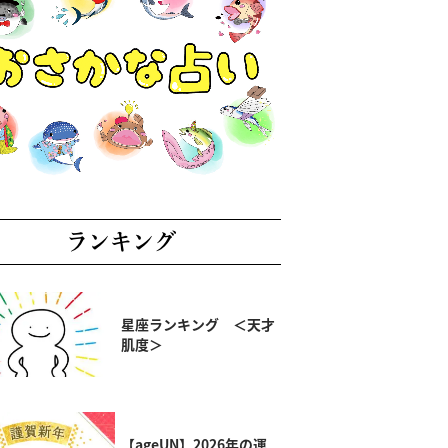
ランキング
星座ランキング ＜天才
肌度＞
【ageUN】2026年の運