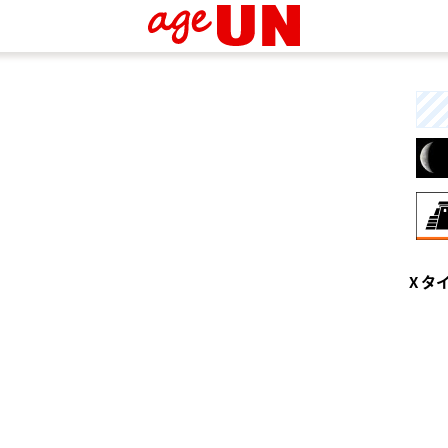
8月
X タ
興
な
と