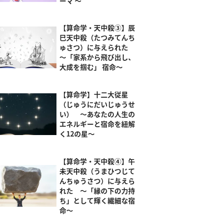
ーマ ～
【算命学・天中殺③】辰
巳天中殺（たつみてんち
ゅさつ）に与えられた
～「家系から飛び出し、
大成を掴む」 宿命～
【算命学】十二大従星
（じゅうにだいじゅうせ
い） ～あなたの人生の
エネルギーと宿命を紐解
く12の星～
【算命学・天中殺④】午
未天中殺（うまひつじて
んちゅうさつ）に与えら
れた ～「縁の下の力持
ち」として輝く繊細な宿
命～