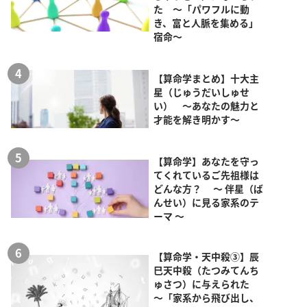
た ～「パワフルに動
き、富と人脈を集める」
宿命～
【算命学まとめ】十大主
星（じゅうだいしゅせ
い） ～あなたの魅力と
才能を解き明かす～
【算命学】あなたを守っ
てくれているご先祖様は
どんな方？ ～ 伴星（ば
んせい）に見る家系のテ
ーマ ～
【算命学・天中殺③】辰
巳天中殺（たつみてんち
ゅさつ）に与えられた
～「家系から飛び出し、