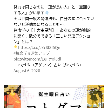
く、そこに集中に、没頭することで、才能が開花しま
努力は同じなのに「運が良い人」と「空回り
す。
する人」がいます
実は世間一般の開運法も、自分の星に合ってい
ないと逆効果になることも…。
算命学の【十大主星別】！あなたの運が劇的
に開く、数分でできる「正しい開運アクショ
ン」とは？
https://t.co/JxYSfSf5Qn
#算命学
#運気アップ
pic.twitter.com/E8IRYol8dl
— ageUN（アゲウン）占い (@ageUN)
August 6, 2026