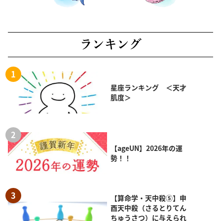
ランキング
星座ランキング ＜天才
肌度＞
【ageUN】2026年の運
勢！！
【算命学・天中殺⑤】申
酉天中殺（さるとりてん
ちゅうさつ）に与えられ