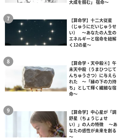
大成を掴む」 宿命～
【算命学】十二大従星
（じゅうにだいじゅうせ
い） ～あなたの人生の
エネルギーと宿命を紐解
く12の星～
【算命学・天中殺④】午
未天中殺（うまひつじて
んちゅうさつ）に与えら
れた ～「縁の下の力持
ち」として輝く繊細な宿
命～
【算命学】中心星が「調
舒星（ちょうじょせ
い）」の人の特徴 ～あ
なたの感性が未来を創る
～