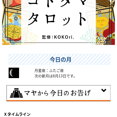
今日の月
月星座：ふたご座
次の新月は8月13日です。
8月8日
X タイムライン
興味のある分野で、熟練を志す日。なんとなくではな