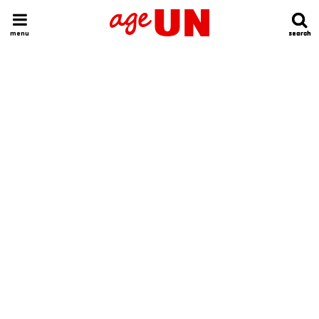
HOME
今日の運勢ランキング
明日の運勢ランキング
今週の運勢
menu
search
search