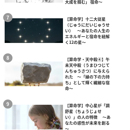
大成を掴む」 宿命～
【算命学】十二大従星
（じゅうにだいじゅうせ
い） ～あなたの人生の
エネルギーと宿命を紐解
く12の星～
【算命学・天中殺④】午
未天中殺（うまひつじて
んちゅうさつ）に与えら
れた ～「縁の下の力持
ち」として輝く繊細な宿
命～
【算命学】中心星が「調
舒星（ちょうじょせ
い）」の人の特徴 ～あ
なたの感性が未来を創る
～