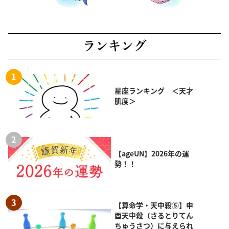
ランキング
星座ランキング ＜天才
肌度＞
【ageUN】2026年の運
勢！！
【算命学・天中殺⑤】申
酉天中殺（さるとりてん
ちゅうさつ）に与えられ