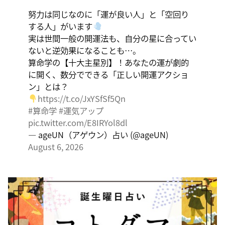
く、そこに集中に、没頭することで、才能が開花しま
努力は同じなのに「運が良い人」と「空回り
す。
する人」がいます
実は世間一般の開運法も、自分の星に合ってい
ないと逆効果になることも…。
算命学の【十大主星別】！あなたの運が劇的
に開く、数分でできる「正しい開運アクショ
ン」とは？
https://t.co/JxYSfSf5Qn
#算命学
#運気アップ
pic.twitter.com/E8IRYol8dl
— ageUN（アゲウン）占い (@ageUN)
August 6, 2026