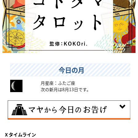
今日の月
月星座：ふたご座
次の新月は8月13日です。
8月8日
X タイムライン
興味のある分野で、熟練を志す日。なんとなくではな