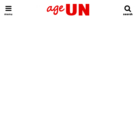
HOME
今日の運勢ランキング
明日の運勢ランキング
今週の運勢
menu
search
search