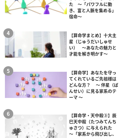
た ～「パワフルに動
き、富と人脈を集める」
宿命～
【算命学まとめ】十大主
星（じゅうだいしゅせ
い） ～あなたの魅力と
才能を解き明かす～
【算命学】あなたを守っ
てくれているご先祖様は
どんな方？ ～ 伴星（ば
んせい）に見る家系のテ
ーマ ～
【算命学・天中殺③】辰
巳天中殺（たつみてんち
ゅさつ）に与えられた
～「家系から飛び出し、