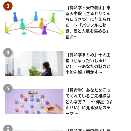
【算命学・天中殺⑤】申
酉天中殺（さるとりてん
ちゅうさつ）に与えられ
た ～「パワフルに動
き、富と人脈を集める」
宿命～
【算命学まとめ】十大主
星（じゅうだいしゅせ
い） ～あなたの魅力と
才能を解き明かす～
【算命学】あなたを守っ
てくれているご先祖様は
どんな方？ ～ 伴星（ば
んせい）に見る家系のテ
ーマ ～
【算命学・天中殺③】辰