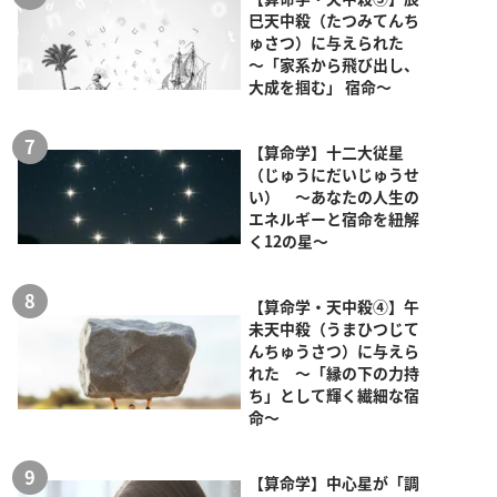
巳天中殺（たつみてんち
ゅさつ）に与えられた
～「家系から飛び出し、
大成を掴む」 宿命～
【算命学】十二大従星
（じゅうにだいじゅうせ
い） ～あなたの人生の
エネルギーと宿命を紐解
く12の星～
【算命学・天中殺④】午
未天中殺（うまひつじて
んちゅうさつ）に与えら
れた ～「縁の下の力持
ち」として輝く繊細な宿
命～
【算命学】中心星が「調