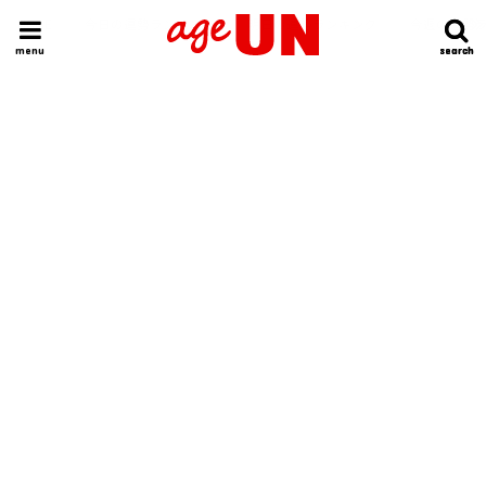
HOME
今日の運勢ランキング
明日の運勢ランキング
今週の運勢
menu
search
search