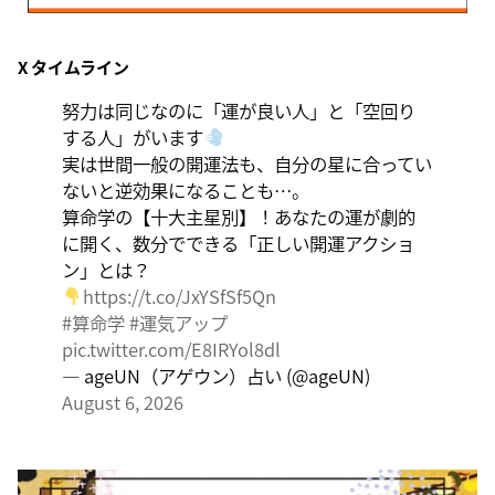
8月9日
X タイムライン
大きくエネルギーを放出する日。日々の活力をため込ん
で、自分の目標に向かって、一気に解き放ちましょう。
努力は同じなのに「運が良い人」と「空回り
する人」がいます
実は世間一般の開運法も、自分の星に合ってい
ないと逆効果になることも…。
算命学の【十大主星別】！あなたの運が劇的
に開く、数分でできる「正しい開運アクショ
ン」とは？
https://t.co/JxYSfSf5Qn
#算命学
#運気アップ
pic.twitter.com/E8IRYol8dl
— ageUN（アゲウン）占い (@ageUN)
August 6, 2026