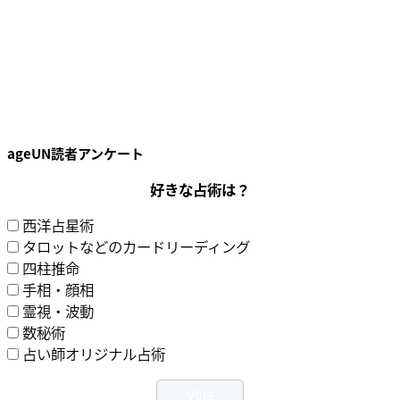
ageUN読者アンケート
好きな占術は？
西洋占星術
タロットなどのカードリーディング
四柱推命
手相・顔相
霊視・波動
数秘術
占い師オリジナル占術