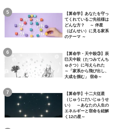
【算命学】あなたを守っ
てくれているご先祖様は
どんな方？ ～ 伴星
（ばんせい）に見る家系
のテーマ ～
【算命学・天中殺③】辰
巳天中殺（たつみてんち
ゅさつ）に与えられた
～「家系から飛び出し、
大成を掴む」 宿命～
【算命学】十二大従星
（じゅうにだいじゅうせ
い） ～あなたの人生の
エネルギーと宿命を紐解
く12の星～