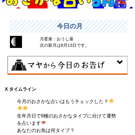
今日の月
月星座：おうし座
次の新月は8月13日です。
8月6日
曖昧な気持ちで人と付き合うことはタブーとされる日。
X タイムライン
出会いは貴重な共有の時間。行動はあなたの大切な時間
今月のおさかな占いはもうチェックした？
です。
生年月日で9種のおさかなタイプに分けて運勢
を占います
あなたのお魚は何タイプ？