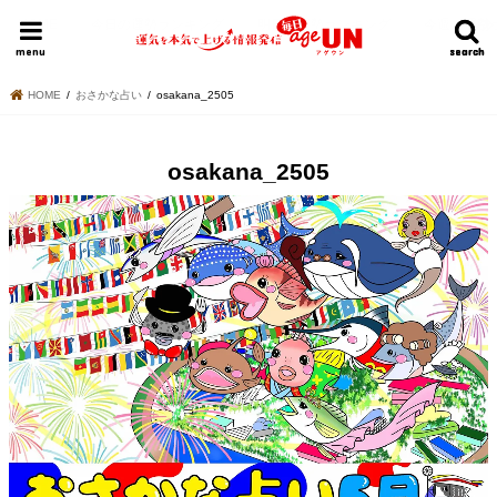
HOME
今日の運勢ランキング
明日の運勢ランキング
今週の運勢
menu
search
search
HOME
おさかな占い
osakana_2505
osakana_2505