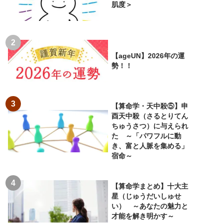
肌度＞
【ageUN】2026年の運
勢！！
【算命学・天中殺⑤】申
酉天中殺（さるとりてん
ちゅうさつ）に与えられ
た ～「パワフルに動
き、富と人脈を集める」
宿命～
【算命学まとめ】十大主
星（じゅうだいしゅせ
い） ～あなたの魅力と
才能を解き明かす～