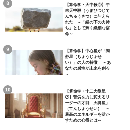
【算命学・天中殺④】午
未天中殺（うまひつじて
んちゅうさつ）に与えら
れた ～「縁の下の力持
ち」として輝く繊細な宿
命～
【算命学】中心星が「調
舒星（ちょうじょせ
い）」の人の特徴 ～あ
なたの感性が未来を創る
～
【算命学・十二大従星
⑦】苦労を力に変えるリ
ーダーの才能「天将星」
（てんしょうせい） ～
最高のエネルギーを活か
すための心得とは～