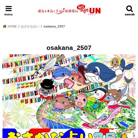
HOME
今日の運勢ランキング
明日の運勢ランキング
今週の運勢
menu
search
search
HOME
おさかな占い
osakana_2507
osakana_2507