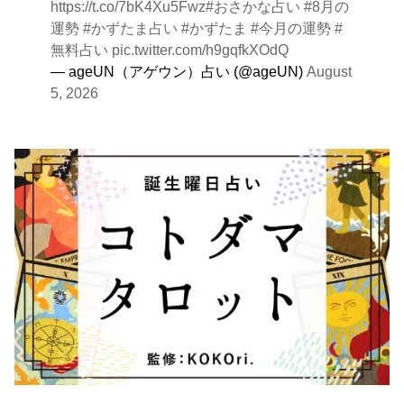
https://t.co/7bK4Xu5Fwz
#おさかな占い
#8月の
運勢
#かずたま占い
#かずたま
#今月の運勢
#
無料占い
pic.twitter.com/h9gqfkXOdQ
— ageUN（アゲウン）占い (@ageUN)
August
5, 2026