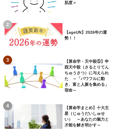
肌度＞
【ageUN】2026年の運
勢！！
【算命学・天中殺⑤】申
酉天中殺（さるとりてん
ちゅうさつ）に与えられ
た ～「パワフルに動
き、富と人脈を集める」
宿命～
【算命学まとめ】十大主
星（じゅうだいしゅせ
い） ～あなたの魅力と
才能を解き明かす～