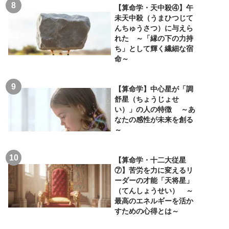
【算命学・天中殺④】午
未天中殺（うまひつじて
んちゅうさつ）に与えら
れた ～「縁の下の力持
ち」として輝く繊細な宿
命～
【算命学】中心星が「調
舒星（ちょうじょせ
い）」の人の特徴 ～あ
なたの感性が未来を創る
～
【算命学・十二大従星
⑦】苦労を力に変えるリ
ーダーの才能「天将星」
（てんしょうせい） ～
最高のエネルギーを活か
すための心得とは～