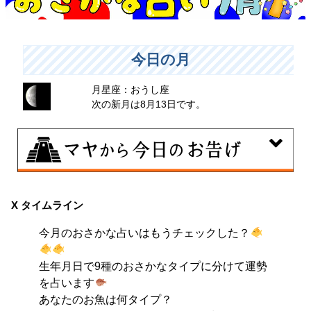
今日の月
月星座：おうし座
次の新月は8月13日です。
8月6日
曖昧な気持ちで人と付き合うことはタブーとされる日。
X タイムライン
出会いは貴重な共有の時間。行動はあなたの大切な時間
今月のおさかな占いはもうチェックした？
です。
生年月日で9種のおさかなタイプに分けて運勢
を占います
あなたのお魚は何タイプ？