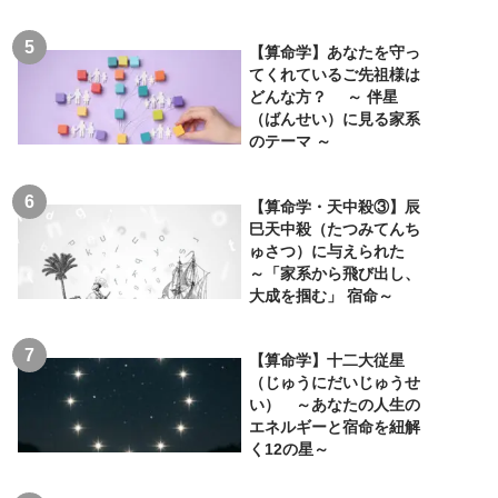
【算命学】あなたを守っ
てくれているご先祖様は
どんな方？ ～ 伴星
（ばんせい）に見る家系
のテーマ ～
【算命学・天中殺③】辰
巳天中殺（たつみてんち
ゅさつ）に与えられた
～「家系から飛び出し、
大成を掴む」 宿命～
【算命学】十二大従星
（じゅうにだいじゅうせ
い） ～あなたの人生の
エネルギーと宿命を紐解
く12の星～