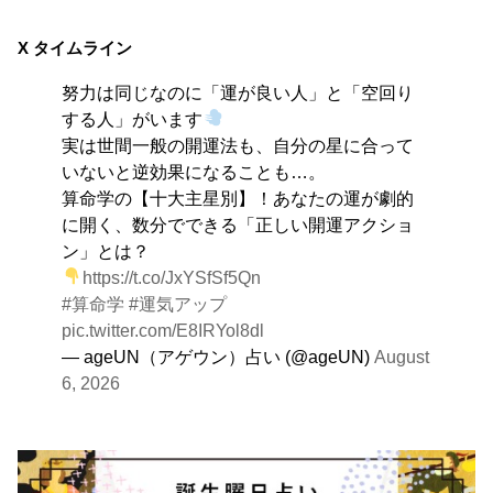
8月9日
大きくエネルギーを放出する日。日々の活力をため込ん
X タイムライン
で、自分の目標に向かって、一気に解き放ちましょう。
努力は同じなのに「運が良い人」と「空回り
する人」がいます
実は世間一般の開運法も、自分の星に合って
いないと逆効果になることも…。
算命学の【十大主星別】！あなたの運が劇的
に開く、数分でできる「正しい開運アクショ
ン」とは？
https://t.co/JxYSfSf5Qn
#算命学
#運気アップ
pic.twitter.com/E8IRYol8dl
— ageUN（アゲウン）占い (@ageUN)
August
6, 2026