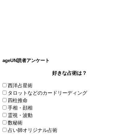
ageUN読者アンケート
好きな占術は？
西洋占星術
タロットなどのカードリーディング
四柱推命
手相・顔相
霊視・波動
数秘術
占い師オリジナル占術