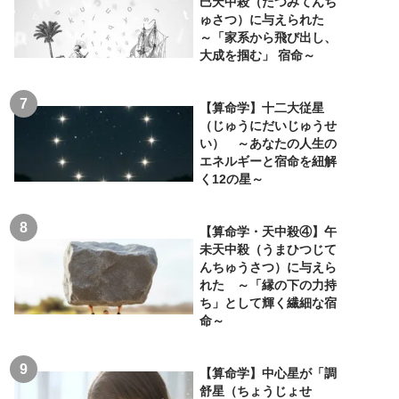
巳天中殺（たつみてんち
ゅさつ）に与えられた
～「家系から飛び出し、
大成を掴む」 宿命～
【算命学】十二大従星
（じゅうにだいじゅうせ
い） ～あなたの人生の
エネルギーと宿命を紐解
く12の星～
【算命学・天中殺④】午
未天中殺（うまひつじて
んちゅうさつ）に与えら
れた ～「縁の下の力持
ち」として輝く繊細な宿
命～
【算命学】中心星が「調
舒星（ちょうじょせ