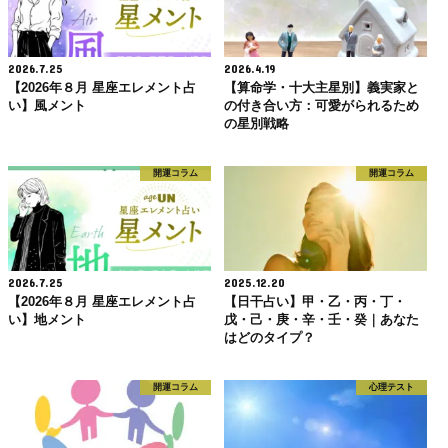
2026.7.25
2026.4.19
【2026年８月 星座エレメント占
【算命学・十大主星別】義実家と
い】風メント
の付き合い方：可愛がられるため
の星別戦略
開運コラム
開運コラム
2026.7.25
2025.12.20
【2026年８月 星座エレメント占
【日干占い】甲・乙・丙・丁・
い】地メント
戊・己・庚・辛・壬・癸｜あなた
はどのタイプ？
開運コラム
心理テスト