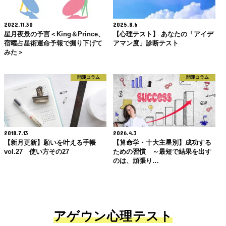
2022.11.30
2025.8.6
星月夜景の予言＜King＆Prince、
【心理テスト】 あなたの「アイデ
宿曜占星術運命予報で掘り下げて
アマン度」診断テスト
みた＞
開運コラム
開運コラム
2018.7.13
2026.4.3
【新月更新】願いを叶える手帳
【算命学・十大主星別】成功する
vol.27 使い方その27
ための習慣 ～最短で結果を出す
のは、頑張り…
アゲウン心理テスト