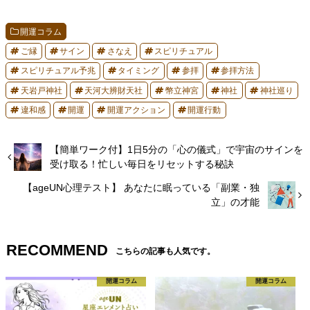
開運コラム
ご縁
サイン
さなえ
スピリチュアル
スピリチュアル予兆
タイミング
参拝
参拝方法
天岩戸神社
天河大辨財天社
幣立神宮
神社
神社巡り
違和感
開運
開運アクション
開運行動
【簡単ワーク付】1日5分の「心の儀式」で宇宙のサインを
受け取る！忙しい毎日をリセットする秘訣
【ageUN心理テスト】 あなたに眠っている「副業・独
立」の才能
RECOMMEND
こちらの記事も人気です。
開運コラム
開運コラム