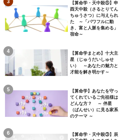
【算命学・天中殺⑤】申
酉天中殺（さるとりてん
ちゅうさつ）に与えられ
た ～「パワフルに動
き、富と人脈を集める」
宿命～
【算命学まとめ】十大主
星（じゅうだいしゅせ
い） ～あなたの魅力と
才能を解き明かす～
【算命学】あなたを守っ
てくれているご先祖様は
どんな方？ ～ 伴星
（ばんせい）に見る家系
のテーマ ～
【算命学・天中殺③】辰