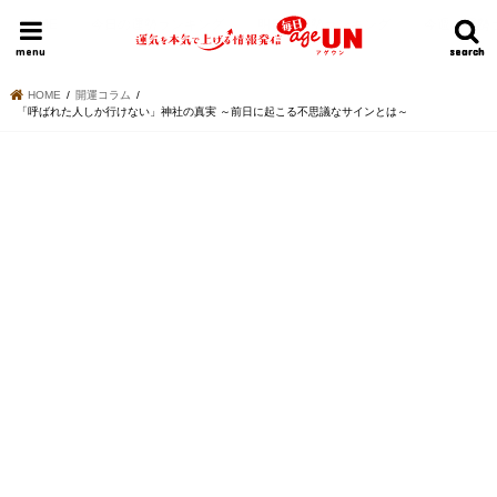
HOME
今日の運勢ランキング
明日の運勢ランキング
今週の運勢
menu
search
search
HOME
開運コラム
「呼ばれた人しか行けない」神社の真実 ～前日に起こる不思議なサインとは～