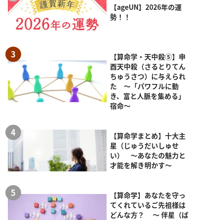
【ageUN】2026年の運
勢！！
【算命学・天中殺⑤】申
酉天中殺（さるとりてん
ちゅうさつ）に与えられ
た ～「パワフルに動
き、富と人脈を集める」
宿命～
【算命学まとめ】十大主
星（じゅうだいしゅせ
い） ～あなたの魅力と
才能を解き明かす～
【算命学】あなたを守っ
てくれているご先祖様は
どんな方？ ～ 伴星（ば