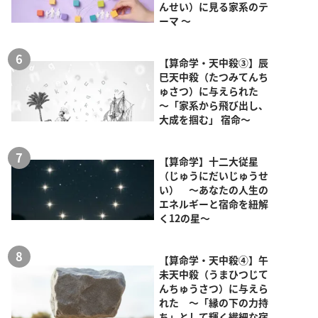
んせい）に見る家系のテ
ーマ ～
【算命学・天中殺③】辰
巳天中殺（たつみてんち
ゅさつ）に与えられた
～「家系から飛び出し、
大成を掴む」 宿命～
【算命学】十二大従星
（じゅうにだいじゅうせ
い） ～あなたの人生の
エネルギーと宿命を紐解
く12の星～
【算命学・天中殺④】午
未天中殺（うまひつじて
んちゅうさつ）に与えら
れた ～「縁の下の力持
ち」として輝く繊細な宿