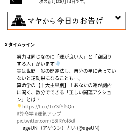
次の新月は8月13日です。
8月9日
X タイムライン
大きくエネルギーを放出する日。日々の活力をため込ん
で、自分の目標に向かって、一気に解き放ちましょう。
努力は同じなのに「運が良い人」と「空回り
する人」がいます
実は世間一般の開運法も、自分の星に合ってい
ないと逆効果になることも…。
算命学の【十大主星別】！あなたの運が劇的
に開く、数分でできる「正しい開運アクショ
ン」とは？
https://t.co/JxYSfSf5Qn
#算命学
#運気アップ
pic.twitter.com/E8IRYol8dl
— ageUN（アゲウン）占い (@ageUN)