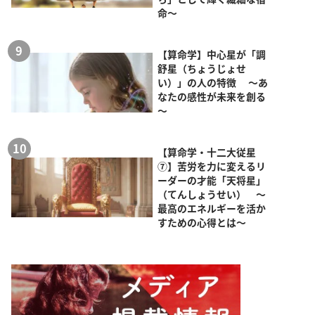
命～
【算命学】中心星が「調
舒星（ちょうじょせ
い）」の人の特徴 ～あ
なたの感性が未来を創る
～
【算命学・十二大従星
⑦】苦労を力に変えるリ
ーダーの才能「天将星」
（てんしょうせい） ～
最高のエネルギーを活か
すための心得とは～