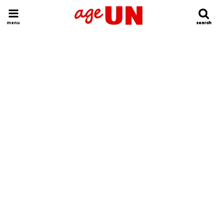
HOME
今日の運勢ランキング
明日の運勢ランキング
今週の運勢
menu
search
search