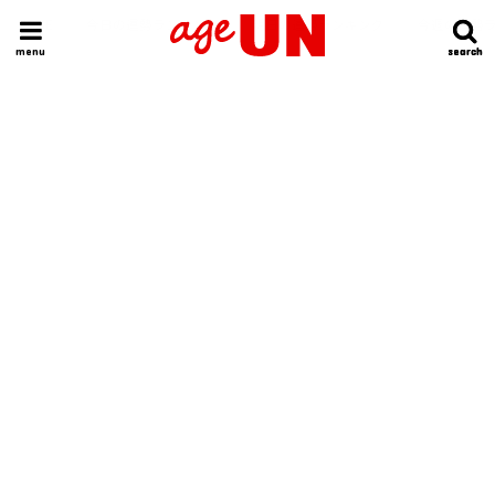
HOME
今日の運勢ランキング
明日の運勢ランキング
今週の運勢
menu
search
search