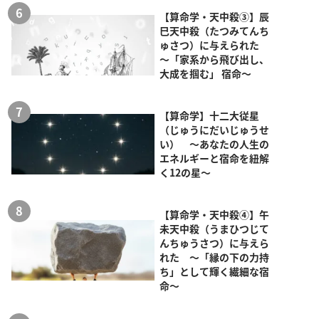
【算命学・天中殺③】辰
巳天中殺（たつみてんち
ゅさつ）に与えられた
～「家系から飛び出し、
大成を掴む」 宿命～
【算命学】十二大従星
（じゅうにだいじゅうせ
い） ～あなたの人生の
エネルギーと宿命を紐解
く12の星～
【算命学・天中殺④】午
未天中殺（うまひつじて
んちゅうさつ）に与えら
れた ～「縁の下の力持
ち」として輝く繊細な宿
命～