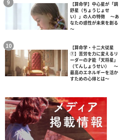
【算命学】中心星が「調
舒星（ちょうじょせ
い）」の人の特徴 ～あ
なたの感性が未来を創る
～
【算命学・十二大従星
⑦】苦労を力に変えるリ
ーダーの才能「天将星」
（てんしょうせい） ～
最高のエネルギーを活か
すための心得とは～