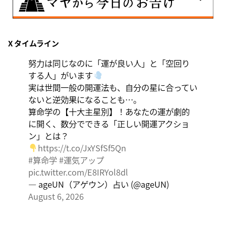
8月8日
X タイムライン
興味のある分野で、熟練を志す日。なんとなくではな
く、そこに集中に、没頭することで、才能が開花しま
努力は同じなのに「運が良い人」と「空回り
す。
する人」がいます
実は世間一般の開運法も、自分の星に合ってい
ないと逆効果になることも…。
算命学の【十大主星別】！あなたの運が劇的
に開く、数分でできる「正しい開運アクショ
ン」とは？
https://t.co/JxYSfSf5Qn
#算命学
#運気アップ
pic.twitter.com/E8IRYol8dl
— ageUN（アゲウン）占い (@ageUN)
August 6, 2026