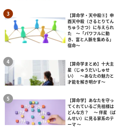
【算命学・天中殺⑤】申
酉天中殺（さるとりてん
ちゅうさつ）に与えられ
た ～「パワフルに動
き、富と人脈を集める」
宿命～
【算命学まとめ】十大主
星（じゅうだいしゅせ
い） ～あなたの魅力と
才能を解き明かす～
【算命学】あなたを守っ
てくれているご先祖様は
どんな方？ ～ 伴星（ば
んせい）に見る家系のテ
ーマ ～