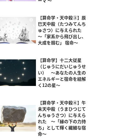
ーマ ～
【算命学・天中殺③】辰
巳天中殺（たつみてんち
ゅさつ）に与えられた
～「家系から飛び出し、
大成を掴む」 宿命～
【算命学】十二大従星
（じゅうにだいじゅうせ
い） ～あなたの人生の
エネルギーと宿命を紐解
く12の星～
【算命学・天中殺④】午
未天中殺（うまひつじて
んちゅうさつ）に与えら
れた ～「縁の下の力持
ち」として輝く繊細な宿
命～