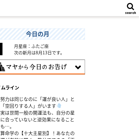
search
今日の月
月星座：ふたご座
次の新月は8月13日です。
8日
イムライン
味のある分野で、熟練を志す日。なんと
くではなく、そこに集中に、没頭するこ
努力は同じなのに「運が良い人」と
で、才能が開花します。
「空回りする人」がいます
実は世間一般の開運法も、自分の星
に合っていないと逆効果になること
も…。
算命学の【十大主星別】！あなたの