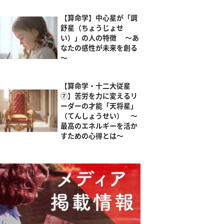
【算命学】中心星が「調
舒星（ちょうじょせ
い）」の人の特徴 ～あ
なたの感性が未来を創る
～
【算命学・十二大従星
⑦】苦労を力に変えるリ
ーダーの才能「天将星」
（てんしょうせい） ～
最高のエネルギーを活か
すための心得とは～