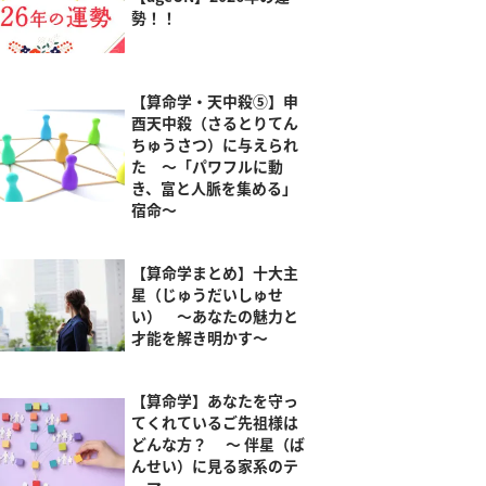
勢！！
【算命学・天中殺⑤】申
酉天中殺（さるとりてん
ちゅうさつ）に与えられ
た ～「パワフルに動
き、富と人脈を集める」
宿命～
【算命学まとめ】十大主
星（じゅうだいしゅせ
い） ～あなたの魅力と
才能を解き明かす～
【算命学】あなたを守っ
てくれているご先祖様は
どんな方？ ～ 伴星（ば
んせい）に見る家系のテ