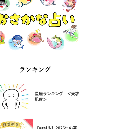
ランキング
星座ランキング ＜天才
肌度＞
【ageUN】2026年の運