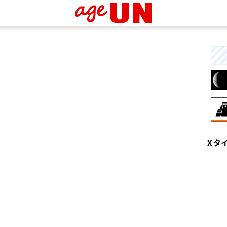
8月
X タ
興
な
と