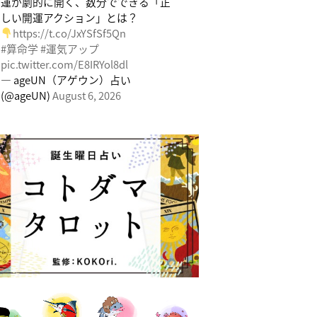
運が劇的に開く、数分でできる「正
しい開運アクション」とは？
https://t.co/JxYSfSf5Qn
#算命学
#運気アップ
pic.twitter.com/E8IRYol8dl
— ageUN（アゲウン）占い
(@ageUN)
August 6, 2026