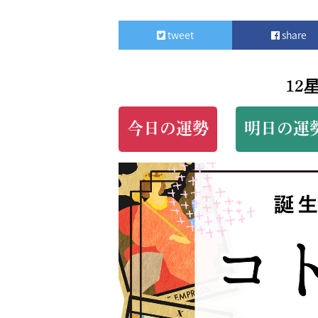
tweet
share
12
今日の運勢
明日の運