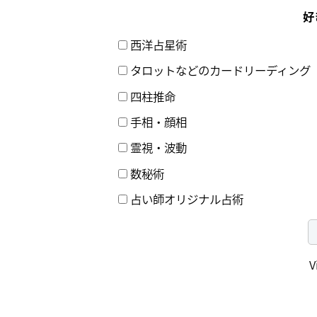
好
西洋占星術
タロットなどのカードリーディング
四柱推命
手相・顔相
霊視・波動
数秘術
占い師オリジナル占術
V