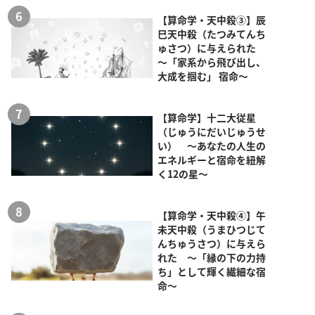
【算命学・天中殺③】辰
巳天中殺（たつみてんち
ゅさつ）に与えられた
～「家系から飛び出し、
大成を掴む」 宿命～
【算命学】十二大従星
（じゅうにだいじゅうせ
い） ～あなたの人生の
エネルギーと宿命を紐解
く12の星～
【算命学・天中殺④】午
未天中殺（うまひつじて
んちゅうさつ）に与えら
れた ～「縁の下の力持
ち」として輝く繊細な宿
命～