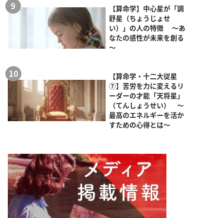
【算命学】中心星が「調
舒星（ちょうじょせ
い）」の人の特徴 ～あ
なたの感性が未来を創る
～
【算命学・十二大従星
⑦】苦労を力に変えるリ
ーダーの才能「天将星」
（てんしょうせい） ～
最高のエネルギーを活か
すための心得とは～