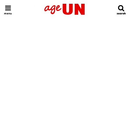
HOME
今日の運勢ランキング
明日の運勢ランキング
今週の運勢
menu
search
search