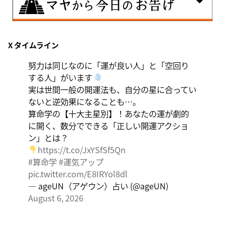
8月8日
X タイムライン
興味のある分野で、熟練を志す日。なんとなくではな
く、そこに集中に、没頭することで、才能が開花しま
努力は同じなのに「運が良い人」と「空回り
す。
する人」がいます
実は世間一般の開運法も、自分の星に合ってい
ないと逆効果になることも…。
算命学の【十大主星別】！あなたの運が劇的
に開く、数分でできる「正しい開運アクショ
ン」とは？
https://t.co/JxYSfSf5Qn
#算命学
#運気アップ
pic.twitter.com/E8IRYol8dl
— ageUN（アゲウン）占い (@ageUN)
August 6, 2026