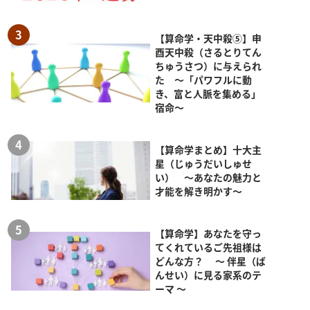
【算命学・天中殺⑤】申
酉天中殺（さるとりてん
ちゅうさつ）に与えられ
た ～「パワフルに動
き、富と人脈を集める」
宿命～
【算命学まとめ】十大主
星（じゅうだいしゅせ
い） ～あなたの魅力と
才能を解き明かす～
【算命学】あなたを守っ
てくれているご先祖様は
どんな方？ ～ 伴星（ば
んせい）に見る家系のテ
ーマ ～