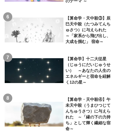
のテーマ ～
【算命学・天中殺③】辰
巳天中殺（たつみてんち
ゅさつ）に与えられた
～「家系から飛び出し、
大成を掴む」 宿命～
【算命学】十二大従星
（じゅうにだいじゅうせ
い） ～あなたの人生の
エネルギーと宿命を紐解
く12の星～
【算命学・天中殺④】午
未天中殺（うまひつじて
んちゅうさつ）に与えら
れた ～「縁の下の力持
ち」として輝く繊細な宿
命～