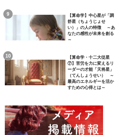
【算命学】中心星が「調
舒星（ちょうじょせ
い）」の人の特徴 ～あ
なたの感性が未来を創る
～
【算命学・十二大従星
⑦】苦労を力に変えるリ
ーダーの才能「天将星」
（てんしょうせい） ～
最高のエネルギーを活か
すための心得とは～