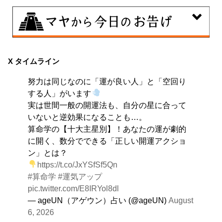
8月8日
興味のある分野で、熟練を志す日。なんとなくではな
X タイムライン
く、そこに集中に、没頭することで、才能が開花しま
努力は同じなのに「運が良い人」と「空回り
す。
する人」がいます
実は世間一般の開運法も、自分の星に合って
いないと逆効果になることも…。
算命学の【十大主星別】！あなたの運が劇的
に開く、数分でできる「正しい開運アクショ
ン」とは？
https://t.co/JxYSfSf5Qn
#算命学
#運気アップ
pic.twitter.com/E8IRYol8dl
— ageUN（アゲウン）占い (@ageUN)
August
6, 2026