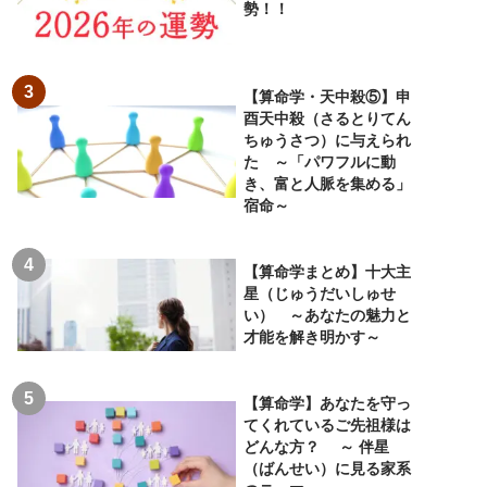
勢！！
【算命学・天中殺⑤】申
酉天中殺（さるとりてん
ちゅうさつ）に与えられ
た ～「パワフルに動
き、富と人脈を集める」
宿命～
【算命学まとめ】十大主
星（じゅうだいしゅせ
い） ～あなたの魅力と
才能を解き明かす～
【算命学】あなたを守っ
てくれているご先祖様は
どんな方？ ～ 伴星
（ばんせい）に見る家系