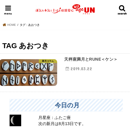
HOME
今日の運勢ランキング
明日の運勢ランキング
今週の運勢
menu
search
search
HOME
タグ : あおつき
TAG
あおつき
天秤座満月とRUNE＜ケン＞
新月コラム
2019.03.22
今日の月
月星座：ふたご座
次の新月は8月13日です。