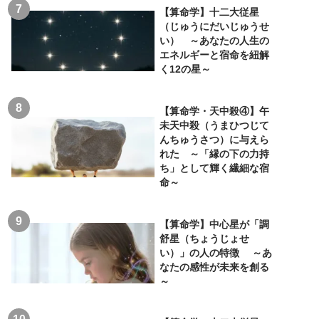
【算命学】十二大従星
（じゅうにだいじゅうせ
い） ～あなたの人生の
エネルギーと宿命を紐解
く12の星～
【算命学・天中殺④】午
未天中殺（うまひつじて
んちゅうさつ）に与えら
れた ～「縁の下の力持
ち」として輝く繊細な宿
命～
【算命学】中心星が「調
舒星（ちょうじょせ
い）」の人の特徴 ～あ
なたの感性が未来を創る
～