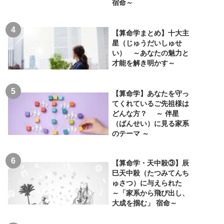
宿命～
【算命学まとめ】十大主
星（じゅうだいしゅせ
い） ～あなたの魅力と
才能を解き明かす～
【算命学】あなたを守っ
てくれているご先祖様は
どんな方？ ～ 伴星
（ばんせい）に見る家系
のテーマ ～
【算命学・天中殺③】辰
巳天中殺（たつみてんち
ゅさつ）に与えられた
～「家系から飛び出し、
大成を掴む」 宿命～