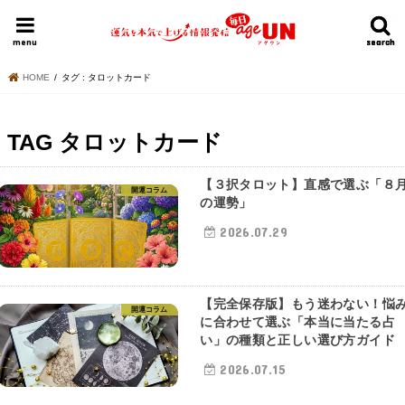
HOME
今日の運勢ランキング
明日の運勢ランキング
今週の運勢
menu
search
search
HOME
タグ : タロットカード
TAG
タロットカード
【３択タロット】直感で選ぶ「８
開運コラム
の運勢」
2026.07.29
【完全保存版】もう迷わない！悩
開運コラム
に合わせて選ぶ「本当に当たる占
い」の種類と正しい選び方ガイド
2026.07.15