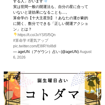
する人」がいます
実は世間一般の開運法も、自分の星に合って
いないと逆効果になることも…。
算命学の【十大主星別】！あなたの運が劇的
に開く、数分でできる「正しい開運アクショ
ン」とは？
https://t.co/JxYSfSf5Qn
#算命学
#運気アップ
pic.twitter.com/E8IRYol8dl
— ageUN（アゲウン）占い (@ageUN)
August
6, 2026