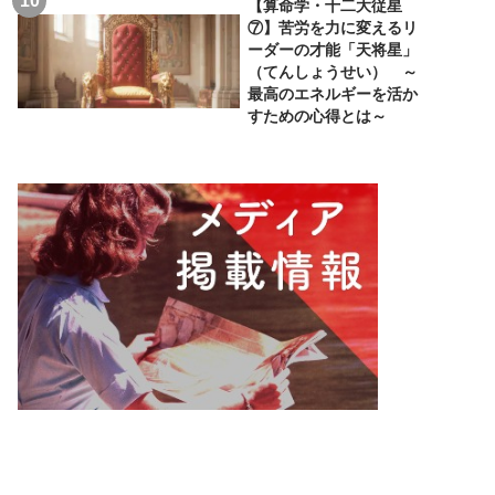
【算命学・十二大従星
⑦】苦労を力に変えるリ
ーダーの才能「天将星」
（てんしょうせい） ～
最高のエネルギーを活か
すための心得とは～