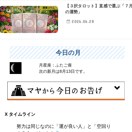
【３択タロット】直感で選ぶ「７
開運コラム
の運勢」
2026.06.28
今日の月
月星座：ふたご座
次の新月は8月13日です。
8月8日
興味のある分野で、熟練を志す日。なんとなくではな
X タイムライン
く、そこに集中に、没頭することで、才能が開花しま
努力は同じなのに「運が良い人」と「空回り
す。