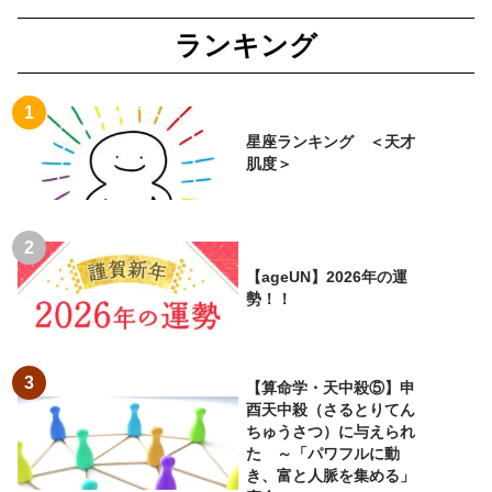
ランキング
星座ランキング ＜天才
肌度＞
【ageUN】2026年の運
勢！！
【算命学・天中殺⑤】申
酉天中殺（さるとりてん
ちゅうさつ）に与えられ
た ～「パワフルに動
き、富と人脈を集める」