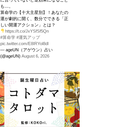
も…。
算命学の【十大主星別】！あなたの
運が劇的に開く、数分でできる「正
しい開運アクション」とは？
https://t.co/JxYSfSf5Qn
#算命学
#運気アップ
pic.twitter.com/E8IRYol8dl
— ageUN（アゲウン）占い
(@ageUN)
August 6, 2026