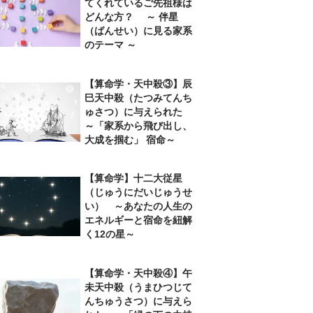
てくれているご先祖様は
どんな方？ ～ 伴星
（ばんせい）に見る家系
のテーマ ～
【算命学・天中殺③】辰
巳天中殺（たつみてんち
ゅさつ）に与えられた
～「家系から飛び出し、
大成を掴む」 宿命～
【算命学】十二大従星
（じゅうにだいじゅうせ
い） ～あなたの人生の
エネルギーと宿命を紐解
く12の星～
【算命学・天中殺④】午
未天中殺（うまひつじて
んちゅうさつ）に与えら