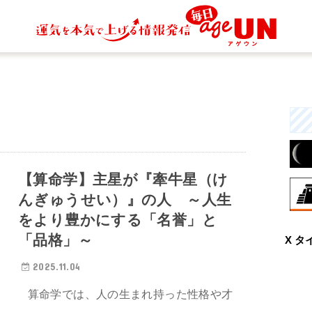
【算命学】主星が『牽牛星（け
んぎゅうせい）』の人 ～人生
をより豊かにする「名誉」と
8月
「品格」～
X タ
大
力
2025.11.04
一
算命学では、人の生まれ持った性格や才