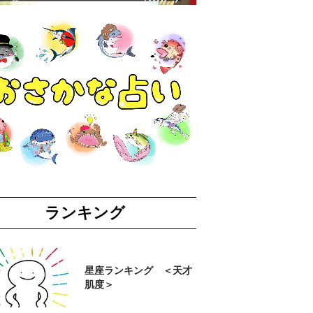
ランキング
星座ランキング ＜天才
肌度＞