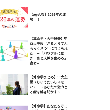
【ageUN】2026年の運
勢！！
【算命学・天中殺⑤】申
酉天中殺（さるとりてん
ちゅうさつ）に与えられ
た ～「パワフルに動
き、富と人脈を集める」
宿命～
【算命学まとめ】十大主
星（じゅうだいしゅせ
い） ～あなたの魅力と
才能を解き明かす～
【算命学】あなたを守っ