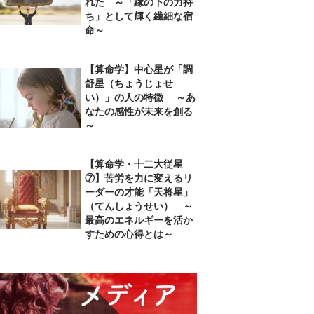
れた ～「縁の下の力持
ち」として輝く繊細な宿
命～
【算命学】中心星が「調
舒星（ちょうじょせ
い）」の人の特徴 ～あ
なたの感性が未来を創る
～
【算命学・十二大従星
⑦】苦労を力に変えるリ
ーダーの才能「天将星」
（てんしょうせい） ～
最高のエネルギーを活か
すための心得とは～