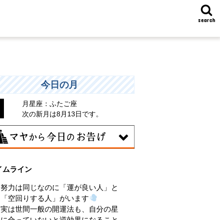
search
今日の月
月星座：ふたご座
次の新月は8月13日です。
9日
イムライン
きくエネルギーを放出する日。日々の活
をため込んで、自分の目標に向かって、
努力は同じなのに「運が良い人」と
気に解き放ちましょう。
「空回りする人」がいます
実は世間一般の開運法も、自分の星
に合っていないと逆効果になること