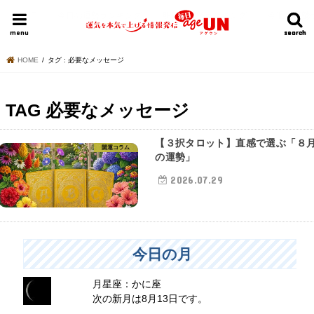
HOME
今日の運勢ランキング
明日の運勢ランキング
今週の運勢
menu
search
search
HOME
タグ : 必要なメッセージ
TAG
必要なメッセージ
【３択タロット】直感で選ぶ「８
開運コラム
の運勢」
2026.07.29
今日の月
月星座：かに座
次の新月は8月13日です。