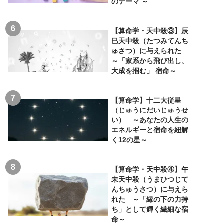
のテーマ ～
【算命学・天中殺③】辰
巳天中殺（たつみてんち
ゅさつ）に与えられた
～「家系から飛び出し、
大成を掴む」 宿命～
【算命学】十二大従星
（じゅうにだいじゅうせ
い） ～あなたの人生の
エネルギーと宿命を紐解
く12の星～
【算命学・天中殺④】午
未天中殺（うまひつじて
んちゅうさつ）に与えら
れた ～「縁の下の力持
ち」として輝く繊細な宿
命～