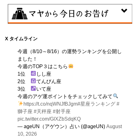
8月10日
自分をいつもとは違う特定の環境に追い込むことで、普
X タイムライン
段とは違う自分を見つける日。その状況にとことん奉仕
今週（8/10～8/16）の運勢ランキングを公開し
する。
ました！
今週のTOP３はこちら
1位
しし座
2位
てんびん座
3位
いて座
今週のアゲ運ポイントをチェックしてみて
https://t.co/nqWNJfBJgm
#星座ランキング
#
獅子座
#天秤座
#射手座
pic.twitter.com/GlXZbSdqKQ
— ageUN（アゲウン）占い (@ageUN)
August
10, 2026