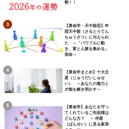
勢！！
【算命学・天中殺⑤】申
酉天中殺（さるとりてん
ちゅうさつ）に与えられ
た ～「パワフルに動
き、富と人脈を集める」
宿命～
【算命学まとめ】十大主
星（じゅうだいしゅせ
い） ～あなたの魅力と
才能を解き明かす～
【算命学】あなたを守っ
てくれているご先祖様は
どんな方？ ～ 伴星
（ばんせい）に見る家系