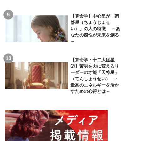
【算命学】中心星が「調
舒星（ちょうじょせ
い）」の人の特徴 ～あ
なたの感性が未来を創る
～
【算命学・十二大従星
⑦】苦労を力に変えるリ
ーダーの才能「天将星」
（てんしょうせい） ～
最高のエネルギーを活か
すための心得とは～