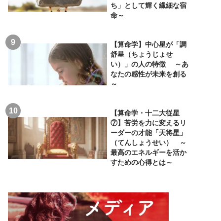
ち」として輝く繊細な宿
命～
【算命学】中心星が「調
舒星（ちょうじょせ
い）」の人の特徴 ～あ
なたの感性が未来を創る
～
【算命学・十二大従星
⑦】苦労を力に変えるリ
ーダーの才能「天将星」
（てんしょうせい） ～
最高のエネルギーを活か
すための心得とは～