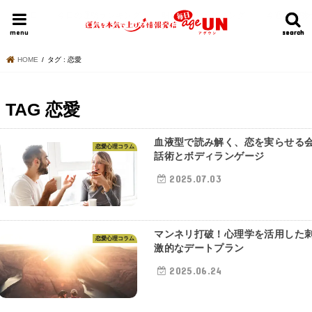
HOME
今日の運勢ランキング
明日の運勢ランキング
今週の運勢
menu
search
search
HOME
タグ : 恋愛
TAG
恋愛
血液型で読み解く、恋を実らせる
恋愛心理コラム
話術とボディランゲージ
2025.07.03
マンネリ打破！心理学を活用した
恋愛心理コラム
激的なデートプラン
2025.06.24