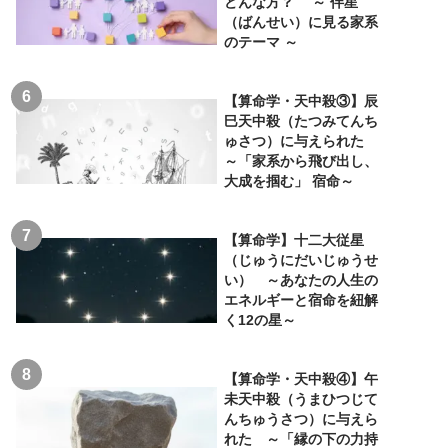
どんな方？ ～ 伴星
（ばんせい）に見る家系
のテーマ ～
【算命学・天中殺③】辰
巳天中殺（たつみてんち
ゅさつ）に与えられた
～「家系から飛び出し、
大成を掴む」 宿命～
【算命学】十二大従星
（じゅうにだいじゅうせ
い） ～あなたの人生の
エネルギーと宿命を紐解
く12の星～
【算命学・天中殺④】午
未天中殺（うまひつじて
んちゅうさつ）に与えら
れた ～「縁の下の力持