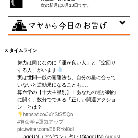
次の新月は8月13日です。
8月8日
興味のある分野で、熟練を志す日。なんとなくではな
X タイムライン
く、そこに集中に、没頭することで、才能が開花しま
努力は同じなのに「運が良い人」と「空回り
す。
する人」がいます
実は世間一般の開運法も、自分の星に合って
いないと逆効果になることも…。
算命学の【十大主星別】！あなたの運が劇的
に開く、数分でできる「正しい開運アクショ
ン」とは？
https://t.co/JxYSfSf5Qn
#算命学
#運気アップ
pic.twitter.com/E8IRYol8dl
— ageUN（アゲウン）占い (@ageUN)
August