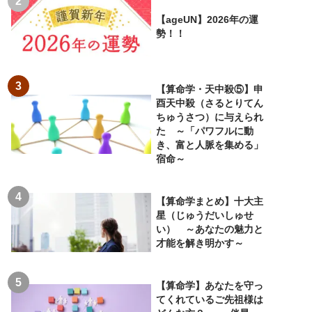
【ageUN】2026年の運
勢！！
【算命学・天中殺⑤】申
酉天中殺（さるとりてん
ちゅうさつ）に与えられ
た ～「パワフルに動
き、富と人脈を集める」
宿命～
【算命学まとめ】十大主
星（じゅうだいしゅせ
い） ～あなたの魅力と
才能を解き明かす～
【算命学】あなたを守っ
てくれているご先祖様は