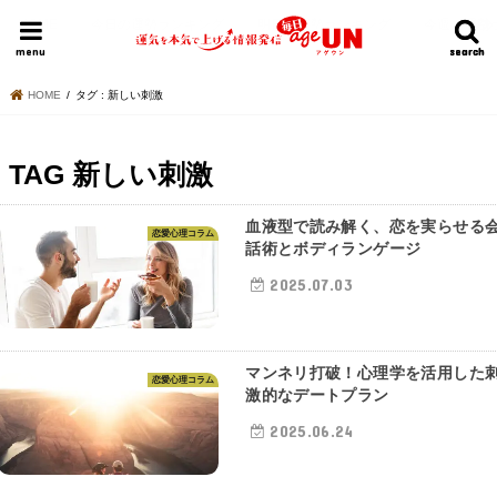
HOME
今日の運勢ランキング
明日の運勢ランキング
今週の運勢
menu
search
search
HOME
タグ : 新しい刺激
TAG
新しい刺激
血液型で読み解く、恋を実らせる
恋愛心理コラム
話術とボディランゲージ
2025.07.03
マンネリ打破！心理学を活用した
恋愛心理コラム
激的なデートプラン
2025.06.24