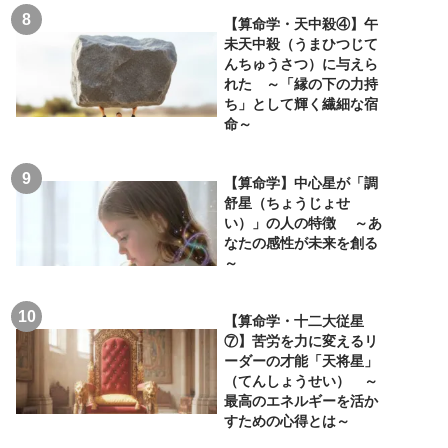
【算命学・天中殺④】午
未天中殺（うまひつじて
んちゅうさつ）に与えら
れた ～「縁の下の力持
ち」として輝く繊細な宿
命～
【算命学】中心星が「調
舒星（ちょうじょせ
い）」の人の特徴 ～あ
なたの感性が未来を創る
～
【算命学・十二大従星
⑦】苦労を力に変えるリ
ーダーの才能「天将星」
（てんしょうせい） ～
最高のエネルギーを活か
すための心得とは～