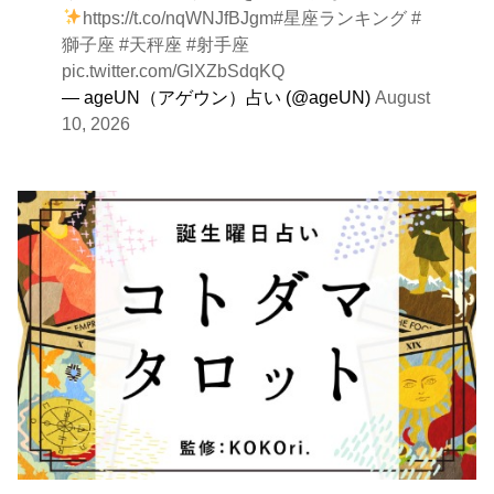
https://t.co/nqWNJfBJgm
#星座ランキング
#
獅子座
#天秤座
#射手座
pic.twitter.com/GlXZbSdqKQ
— ageUN（アゲウン）占い (@ageUN)
August
10, 2026