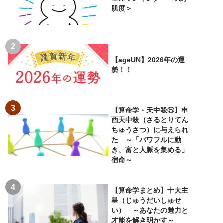
肌度＞
【ageUN】2026年の運
勢！！
【算命学・天中殺⑤】申
酉天中殺（さるとりてん
ちゅうさつ）に与えられ
た ～「パワフルに動
き、富と人脈を集める」
宿命～
【算命学まとめ】十大主
星（じゅうだいしゅせ
い） ～あなたの魅力と
才能を解き明かす～