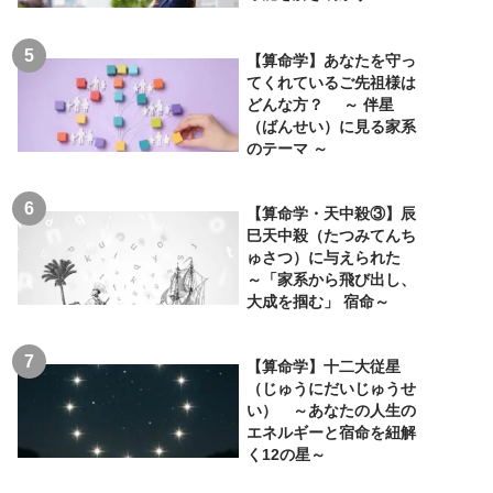
【算命学】あなたを守っ
てくれているご先祖様は
どんな方？ ～ 伴星
（ばんせい）に見る家系
のテーマ ～
【算命学・天中殺③】辰
巳天中殺（たつみてんち
ゅさつ）に与えられた
～「家系から飛び出し、
大成を掴む」 宿命～
【算命学】十二大従星
（じゅうにだいじゅうせ
い） ～あなたの人生の
エネルギーと宿命を紐解
く12の星～