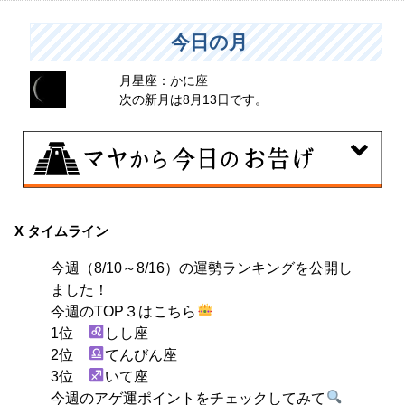
今日の月
月星座：かに座
次の新月は8月13日です。
8月10日
自分をいつもとは違う特定の環境に追い込むことで、普
X タイムライン
段とは違う自分を見つける日。その状況にとことん奉仕
今週（8/10～8/16）の運勢ランキングを公開し
する。
ました！
今週のTOP３はこちら
1位
しし座
2位
てんびん座
3位
いて座
今週のアゲ運ポイントをチェックしてみて