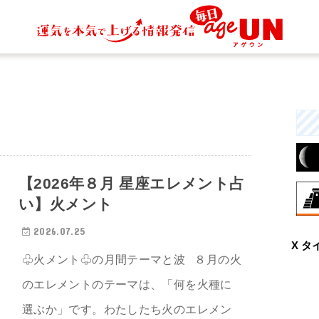
【2026年８月 星座エレメント占
い】火メント
8月
2026.07.25
X タ
興
♧火メント♧の月間テーマと波 ８月の火
な
と
のエレメントのテーマは、「何を火種に
選ぶか」です。わたしたち火のエレメン