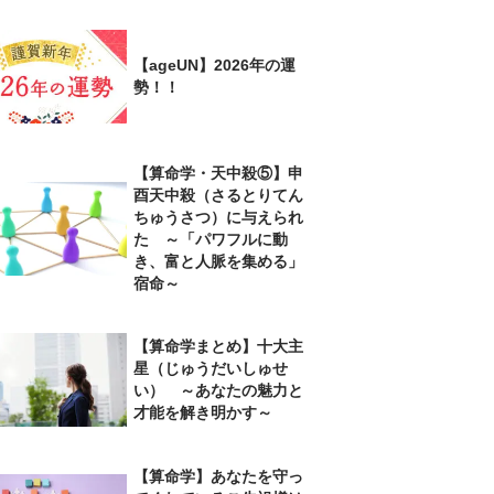
【ageUN】2026年の運
勢！！
【算命学・天中殺⑤】申
酉天中殺（さるとりてん
ちゅうさつ）に与えられ
た ～「パワフルに動
き、富と人脈を集める」
宿命～
【算命学まとめ】十大主
星（じゅうだいしゅせ
い） ～あなたの魅力と
才能を解き明かす～
【算命学】あなたを守っ