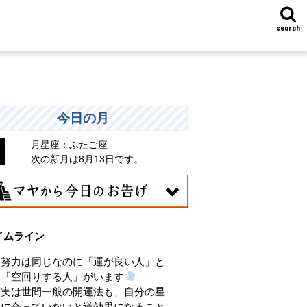
search
今日の月
月星座：ふたご座
次の新月は8月13日です。
8日
イムライン
味のある分野で、熟練を志す日。なんと
くではなく、そこに集中に、没頭するこ
努力は同じなのに「運が良い人」と
で、才能が開花します。
「空回りする人」がいます
実は世間一般の開運法も、自分の星
に合っていないと逆効果になること