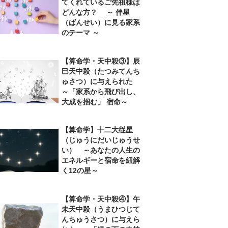
てくれているご先祖様は
どんな方？ ～ 伴星
（ばんせい）に見る家系
のテーマ ～
【算命学・天中殺③】辰
巳天中殺（たつみてんち
ゅさつ）に与えられた
～「家系から飛び出し、
大成を掴む」 宿命～
【算命学】十二大従星
（じゅうにだいじゅうせ
い） ～あなたの人生の
エネルギーと宿命を紐解
く12の星～
【算命学・天中殺④】午
未天中殺（うまひつじて
んちゅうさつ）に与えら