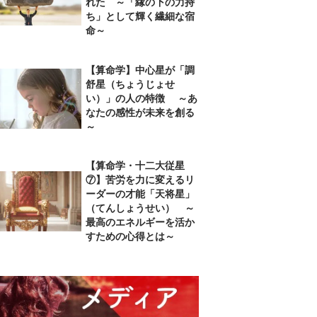
れた ～「縁の下の力持
ち」として輝く繊細な宿
命～
【算命学】中心星が「調
舒星（ちょうじょせ
い）」の人の特徴 ～あ
なたの感性が未来を創る
～
【算命学・十二大従星
⑦】苦労を力に変えるリ
ーダーの才能「天将星」
（てんしょうせい） ～
最高のエネルギーを活か
すための心得とは～