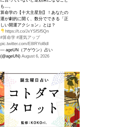
も…。
算命学の【十大主星別】！あなたの
運が劇的に開く、数分でできる「正
しい開運アクション」とは？
https://t.co/JxYSfSf5Qn
#算命学
#運気アップ
pic.twitter.com/E8IRYol8dl
— ageUN（アゲウン）占い
(@ageUN)
August 6, 2026