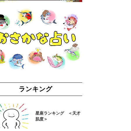
ランキング
星座ランキング ＜天才
肌度＞