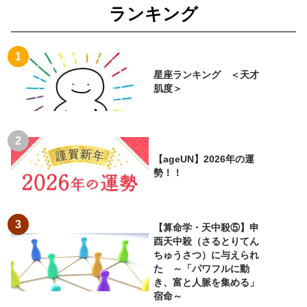
ランキング
星座ランキング ＜天才
肌度＞
【ageUN】2026年の運
勢！！
【算命学・天中殺⑤】申
酉天中殺（さるとりてん
ちゅうさつ）に与えられ
た ～「パワフルに動
き、富と人脈を集める」
宿命～