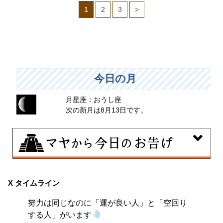
1
2
3
>
今日の月
月星座：おうし座
次の新月は8月13日です。
8月7日
伝統や歴史的な過去のやり方・道筋を踏襲する日。あな
X タイムライン
たの直感で伝統を踏まえ、伝統を乗り越えるひらめき
努力は同じなのに「運が良い人」と「空回り
を。
する人」がいます