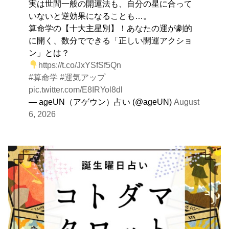
実は世間一般の開運法も、自分の星に合って
いないと逆効果になることも…。
算命学の【十大主星別】！あなたの運が劇的
に開く、数分でできる「正しい開運アクショ
ン」とは？
https://t.co/JxYSfSf5Qn
#算命学
#運気アップ
pic.twitter.com/E8IRYol8dl
— ageUN（アゲウン）占い (@ageUN)
August
6, 2026