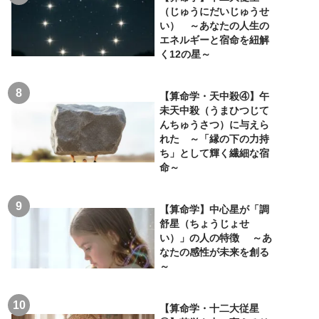
（じゅうにだいじゅうせ
い） ～あなたの人生の
エネルギーと宿命を紐解
く12の星～
【算命学・天中殺④】午
未天中殺（うまひつじて
んちゅうさつ）に与えら
れた ～「縁の下の力持
ち」として輝く繊細な宿
命～
【算命学】中心星が「調
舒星（ちょうじょせ
い）」の人の特徴 ～あ
なたの感性が未来を創る
～
【算命学・十二大従星