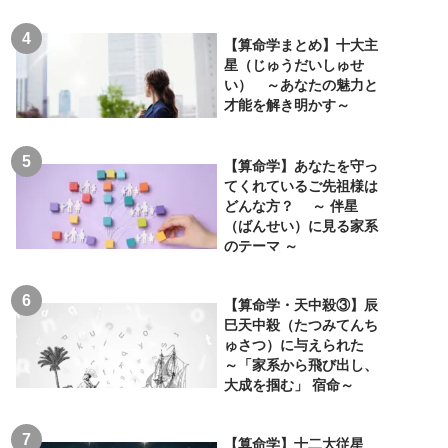
【算命学まとめ】十大主
星（じゅうだいしゅせ
い） ～あなたの魅力と
才能を解き明かす～
【算命学】あなたを守っ
てくれているご先祖様は
どんな方？ ～ 伴星
（ばんせい）に見る家系
のテーマ ～
【算命学・天中殺③】辰
巳天中殺（たつみてんち
ゅさつ）に与えられた
～「家系から飛び出し、
大成を掴む」 宿命～
【算命学】十二大従星