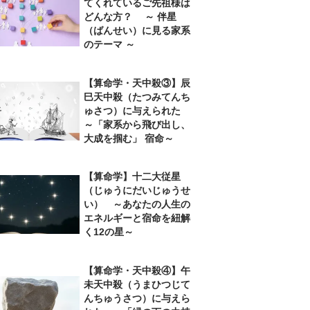
てくれているご先祖様は
どんな方？ ～ 伴星
（ばんせい）に見る家系
のテーマ ～
【算命学・天中殺③】辰
巳天中殺（たつみてんち
ゅさつ）に与えられた
～「家系から飛び出し、
大成を掴む」 宿命～
【算命学】十二大従星
（じゅうにだいじゅうせ
い） ～あなたの人生の
エネルギーと宿命を紐解
く12の星～
【算命学・天中殺④】午
未天中殺（うまひつじて
んちゅうさつ）に与えら