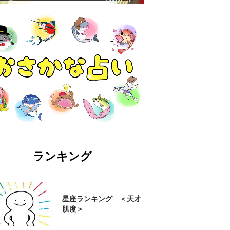
ランキング
星座ランキング ＜天才
肌度＞