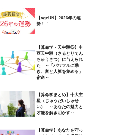
【ageUN】2026年の運
勢！！
【算命学・天中殺⑤】申
酉天中殺（さるとりてん
ちゅうさつ）に与えられ
た ～「パワフルに動
き、富と人脈を集める」
宿命～
【算命学まとめ】十大主
星（じゅうだいしゅせ
い） ～あなたの魅力と
才能を解き明かす～
【算命学】あなたを守っ