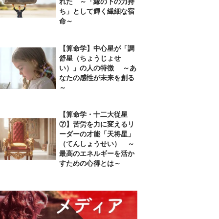
れた ～「縁の下の力持
ち」として輝く繊細な宿
命～
【算命学】中心星が「調
舒星（ちょうじょせ
い）」の人の特徴 ～あ
なたの感性が未来を創る
～
【算命学・十二大従星
⑦】苦労を力に変えるリ
ーダーの才能「天将星」
（てんしょうせい） ～
最高のエネルギーを活か
すための心得とは～