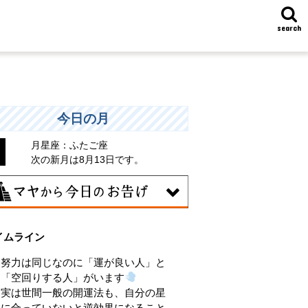
search
今日の月
月星座：ふたご座
次の新月は8月13日です。
9日
イムライン
きくエネルギーを放出する日。日々の活
をため込んで、自分の目標に向かって、
努力は同じなのに「運が良い人」と
気に解き放ちましょう。
「空回りする人」がいます
実は世間一般の開運法も、自分の星
に合っていないと逆効果になること