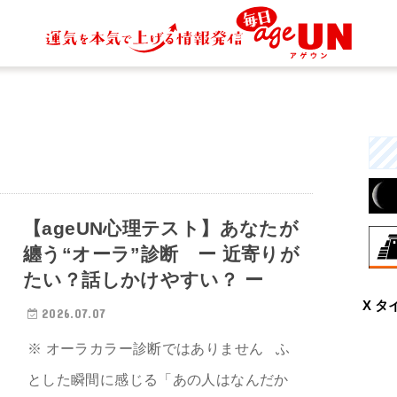
【ageUN心理テスト】あなたが
纏う“オーラ”診断 ー 近寄りが
たい？話しかけやすい？ ー
8月
X タ
大
2026.07.07
力
一
※ オーラカラー診断ではありません ふ
とした瞬間に感じる「あの人はなんだか