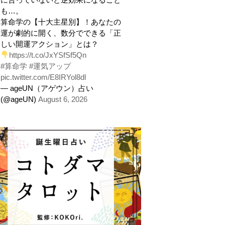
も…。
算命学の【十大主星別】！あなたの
運が劇的に開く、数分でできる「正
しい開運アクション」とは？
https://t.co/JxYSfSf5Qn
#算命学
#運気アップ
pic.twitter.com/E8IRYol8dl
— ageUN（アゲウン）占い
(@ageUN)
August 6, 2026