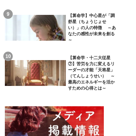
【算命学】中心星が「調
舒星（ちょうじょせ
い）」の人の特徴 ～あ
なたの感性が未来を創る
～
【算命学・十二大従星
⑦】苦労を力に変えるリ
ーダーの才能「天将星」
（てんしょうせい） ～
最高のエネルギーを活か
すための心得とは～