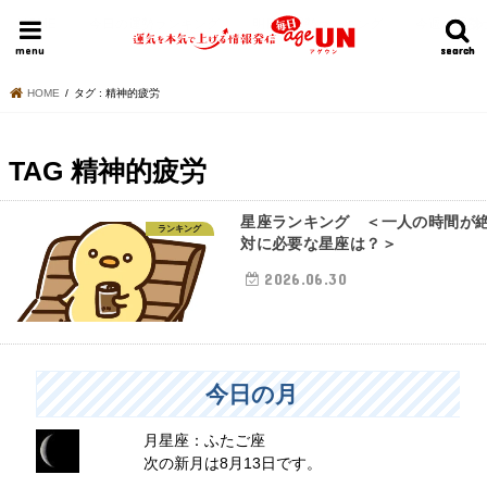
HOME
今日の運勢ランキング
明日の運勢ランキング
今週の運勢
menu
search
search
HOME
タグ : 精神的疲労
TAG
精神的疲労
星座ランキング ＜一人の時間が
ランキング
対に必要な星座は？＞
2026.06.30
今日の月
月星座：ふたご座
次の新月は8月13日です。