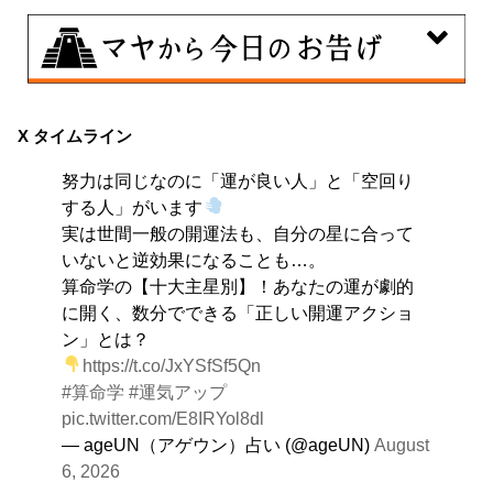
8月9日
大きくエネルギーを放出する日。日々の活力をため込ん
X タイムライン
で、自分の目標に向かって、一気に解き放ちましょう。
努力は同じなのに「運が良い人」と「空回り
する人」がいます
実は世間一般の開運法も、自分の星に合って
いないと逆効果になることも…。
算命学の【十大主星別】！あなたの運が劇的
に開く、数分でできる「正しい開運アクショ
ン」とは？
https://t.co/JxYSfSf5Qn
#算命学
#運気アップ
pic.twitter.com/E8IRYol8dl
— ageUN（アゲウン）占い (@ageUN)
August
6, 2026