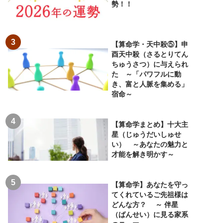
勢！！
【算命学・天中殺⑤】申
酉天中殺（さるとりてん
ちゅうさつ）に与えられ
た ～「パワフルに動
き、富と人脈を集める」
宿命～
【算命学まとめ】十大主
星（じゅうだいしゅせ
い） ～あなたの魅力と
才能を解き明かす～
【算命学】あなたを守っ
てくれているご先祖様は
どんな方？ ～ 伴星
（ばんせい）に見る家系