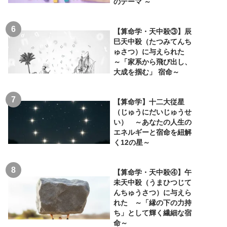
のテーマ ～
【算命学・天中殺③】辰
巳天中殺（たつみてんち
ゅさつ）に与えられた
～「家系から飛び出し、
大成を掴む」 宿命～
【算命学】十二大従星
（じゅうにだいじゅうせ
い） ～あなたの人生の
エネルギーと宿命を紐解
く12の星～
【算命学・天中殺④】午
未天中殺（うまひつじて
んちゅうさつ）に与えら
れた ～「縁の下の力持
ち」として輝く繊細な宿
命～