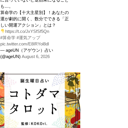
も…。
算命学の【十大主星別】！あなたの
運が劇的に開く、数分でできる「正
しい開運アクション」とは？
https://t.co/JxYSfSf5Qn
#算命学
#運気アップ
pic.twitter.com/E8IRYol8dl
— ageUN（アゲウン）占い
(@ageUN)
August 6, 2026