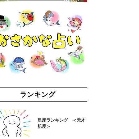
ランキング
星座ランキング ＜天才
肌度＞