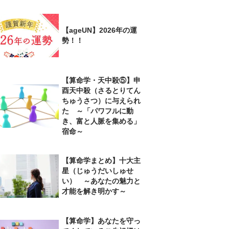
【ageUN】2026年の運
勢！！
【算命学・天中殺⑤】申
酉天中殺（さるとりてん
ちゅうさつ）に与えられ
た ～「パワフルに動
き、富と人脈を集める」
宿命～
【算命学まとめ】十大主
星（じゅうだいしゅせ
い） ～あなたの魅力と
才能を解き明かす～
【算命学】あなたを守っ