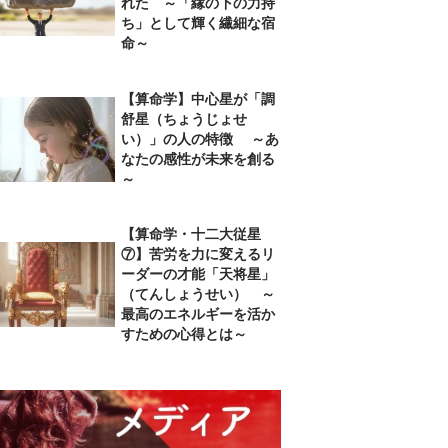
れた ～「縁の下の力持
ち」として輝く繊細な宿
命～
【算命学】中心星が「調
舒星（ちょうじょせ
い）」の人の特徴 ～あ
なたの感性が未来を創る
～
【算命学・十二大従星
⑦】苦労を力に変えるリ
ーダーの才能「天将星」
（てんしょうせい） ～
最高のエネルギーを活か
すための心得とは～