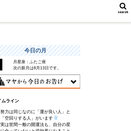
search
今日の月
月星座：ふたご座
次の新月は8月13日です。
8日
イムライン
味のある分野で、熟練を志す日。なんと
くではなく、そこに集中に、没頭するこ
努力は同じなのに「運が良い人」と
で、才能が開花します。
「空回りする人」がいます
実は世間一般の開運法も、自分の星
に合っていないと逆効果になること