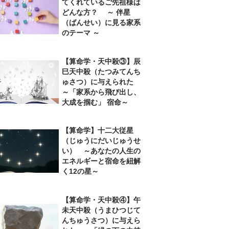
てくれているご先祖様は
どんな方？ ～ 伴星
（ばんせい）に見る家系
のテーマ ～
【算命学・天中殺③】辰
巳天中殺（たつみてんち
ゅさつ）に与えられた
～「家系から飛び出し、
大成を掴む」 宿命～
【算命学】十二大従星
（じゅうにだいじゅうせ
い） ～あなたの人生の
エネルギーと宿命を紐解
く12の星～
【算命学・天中殺④】午
未天中殺（うまひつじて
んちゅうさつ）に与えら