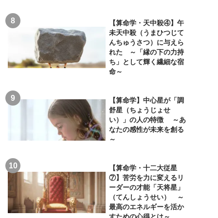
【算命学・天中殺④】午
未天中殺（うまひつじて
んちゅうさつ）に与えら
れた ～「縁の下の力持
ち」として輝く繊細な宿
命～
【算命学】中心星が「調
舒星（ちょうじょせ
い）」の人の特徴 ～あ
なたの感性が未来を創る
～
【算命学・十二大従星
⑦】苦労を力に変えるリ
ーダーの才能「天将星」
（てんしょうせい） ～
最高のエネルギーを活か
すための心得とは～