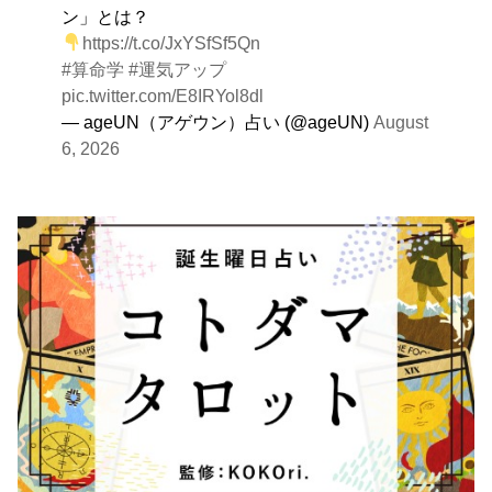
ン」とは？
https://t.co/JxYSfSf5Qn
#算命学
#運気アップ
pic.twitter.com/E8IRYol8dl
— ageUN（アゲウン）占い (@ageUN)
August
6, 2026