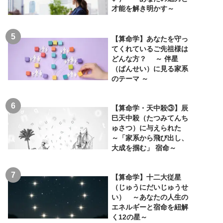
才能を解き明かす～
【算命学】あなたを守っ
てくれているご先祖様は
どんな方？ ～ 伴星
（ばんせい）に見る家系
のテーマ ～
【算命学・天中殺③】辰
巳天中殺（たつみてんち
ゅさつ）に与えられた
～「家系から飛び出し、
大成を掴む」 宿命～
【算命学】十二大従星
（じゅうにだいじゅうせ
い） ～あなたの人生の
エネルギーと宿命を紐解
く12の星～