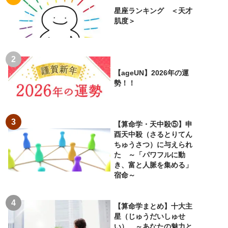
星座ランキング ＜天才
肌度＞
【ageUN】2026年の運
勢！！
【算命学・天中殺⑤】申
酉天中殺（さるとりてん
ちゅうさつ）に与えられ
た ～「パワフルに動
き、富と人脈を集める」
宿命～
【算命学まとめ】十大主
星（じゅうだいしゅせ
い） ～あなたの魅力と