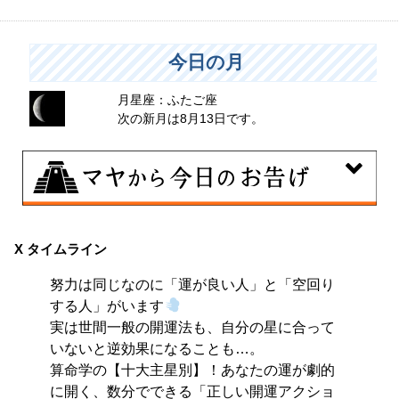
今日の月
月星座：ふたご座
次の新月は8月13日です。
8月8日
興味のある分野で、熟練を志す日。なんとなくではな
X タイムライン
く、そこに集中に、没頭することで、才能が開花しま
努力は同じなのに「運が良い人」と「空回り
す。
する人」がいます
実は世間一般の開運法も、自分の星に合って
いないと逆効果になることも…。
算命学の【十大主星別】！あなたの運が劇的
に開く、数分でできる「正しい開運アクショ