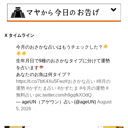
8月7日
伝統や歴史的な過去のやり方・道筋を踏襲する日。あな
X タイムライン
たの直感で伝統を踏まえ、伝統を乗り越えるひらめき
今月のおさかな占いはもうチェックした？
を。
生年月日で9種のおさかなタイプに分けて運勢
を占います
あなたのお魚は何タイプ？
https://t.co/7bK4Xu5Fwz
#おさかな占い
#8月の
運勢
#かずたま占い
#かずたま
#今月の運勢
#
無料占い
pic.twitter.com/h9gqfkXOdQ
— ageUN（アゲウン）占い (@ageUN)
August
5, 2026