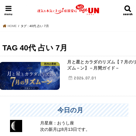
HOME
今日の運勢ランキング
明日の運勢ランキング
今週の運勢
menu
search
search
HOME
タグ : 40代 占い 7月
TAG
40代 占い 7月
月と星とカラダのリズム【７月の
西洋占星術
ズム－ン】－月間ガイド－
2026.07.01
今日の月
月星座：おうし座
次の新月は8月13日です。