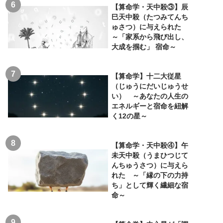
【算命学・天中殺③】辰
巳天中殺（たつみてんち
ゅさつ）に与えられた
～「家系から飛び出し、
大成を掴む」 宿命～
【算命学】十二大従星
（じゅうにだいじゅうせ
い） ～あなたの人生の
エネルギーと宿命を紐解
く12の星～
【算命学・天中殺④】午
未天中殺（うまひつじて
んちゅうさつ）に与えら
れた ～「縁の下の力持
ち」として輝く繊細な宿
命～