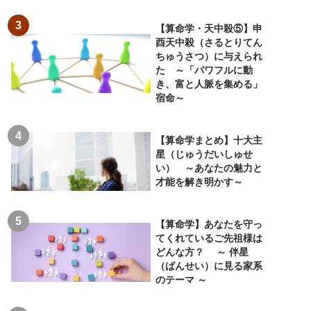
【算命学・天中殺⑤】申
酉天中殺（さるとりてん
ちゅうさつ）に与えられ
た ～「パワフルに動
き、富と人脈を集める」
宿命～
【算命学まとめ】十大主
星（じゅうだいしゅせ
い） ～あなたの魅力と
才能を解き明かす～
【算命学】あなたを守っ
てくれているご先祖様は
どんな方？ ～ 伴星
（ばんせい）に見る家系
のテーマ ～