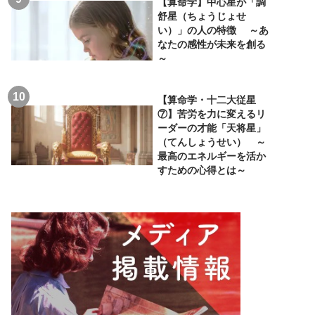
【算命学】中心星が「調
舒星（ちょうじょせ
い）」の人の特徴 ～あ
なたの感性が未来を創る
～
【算命学・十二大従星
⑦】苦労を力に変えるリ
ーダーの才能「天将星」
（てんしょうせい） ～
最高のエネルギーを活か
すための心得とは～