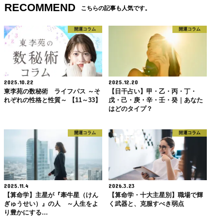
RECOMMEND
こちらの記事も人気です。
開運コラム
開運コラム
2025.10.22
2025.12.20
東李苑の数秘術 ライフパス ～そ
【日干占い】甲・乙・丙・丁・
れぞれの性格と性質～ 【11～33】
戊・己・庚・辛・壬・癸｜あなた
はどのタイプ？
開運コラム
開運コラム
2025.11.4
2026.3.23
【算命学】主星が『牽牛星（けん
【算命学・十大主星別】職場で輝
ぎゅうせい）』の人 ～人生をよ
く武器と、克服すべき弱点
り豊かにする…