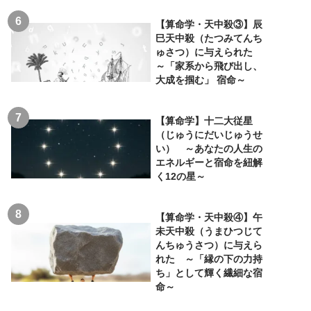
【算命学・天中殺③】辰
巳天中殺（たつみてんち
ゅさつ）に与えられた
～「家系から飛び出し、
大成を掴む」 宿命～
【算命学】十二大従星
（じゅうにだいじゅうせ
い） ～あなたの人生の
エネルギーと宿命を紐解
く12の星～
【算命学・天中殺④】午
未天中殺（うまひつじて
んちゅうさつ）に与えら
れた ～「縁の下の力持
ち」として輝く繊細な宿
命～