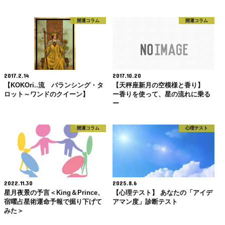
開運コラム
開運コラム
2017.2.14
2017.10.20
【KOKOri..流 バランシング・タ
【天秤座新月の空模様と香り】
ロット～ワンドのクイーン】
ー香りを使って、星の流れに乗る
ー
開運コラム
心理テスト
2022.11.30
2025.8.6
星月夜景の予言＜King＆Prince、
【心理テスト】 あなたの「アイデ
宿曜占星術運命予報で掘り下げて
アマン度」診断テスト
みた＞