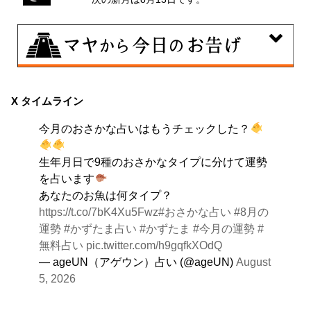
8月6日
曖昧な気持ちで人と付き合うことはタブーとされる日。
X タイムライン
出会いは貴重な共有の時間。行動はあなたの大切な時間
今月のおさかな占いはもうチェックした？
です。
生年月日で9種のおさかなタイプに分けて運勢
を占います
あなたのお魚は何タイプ？
https://t.co/7bK4Xu5Fwz
#おさかな占い
#8月の
運勢
#かずたま占い
#かずたま
#今月の運勢
#
無料占い
pic.twitter.com/h9gqfkXOdQ
— ageUN（アゲウン）占い (@ageUN)
August
5, 2026