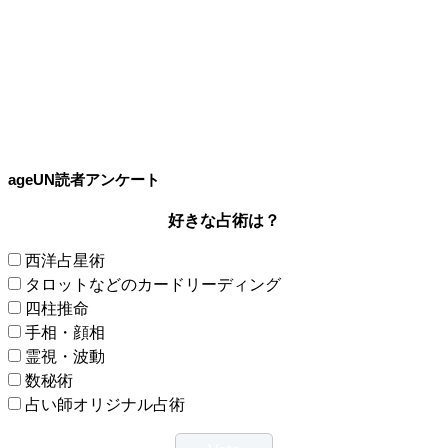
ageUN読者アンケート
好きな占術は？
西洋占星術
タロットなどのカードリーディング
四柱推命
手相・顔相
霊視・波動
数秘術
占い師オリジナル占術