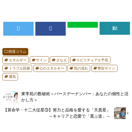
開運コラム
エネルギー
サイン
さなえ
スピリチュアル予兆
トラブル回避
心のエネルギー
気の流れ
警告サイン
運気
東李苑の数秘術＜バースデーナンバー：あなたの個性と活
かし方＞
【算命学・十二大従星③】努力と品格を愛する「天貴星」
～キャリアと恋愛で「選ぶ道」～