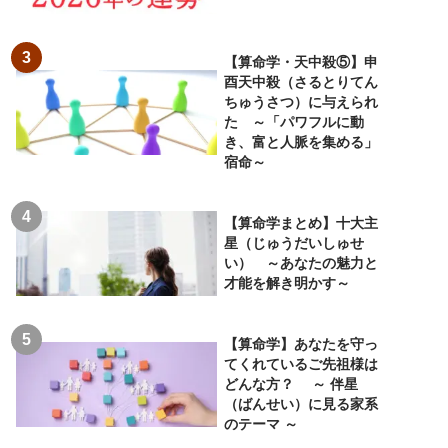
【算命学・天中殺⑤】申
酉天中殺（さるとりてん
ちゅうさつ）に与えられ
た ～「パワフルに動
き、富と人脈を集める」
宿命～
【算命学まとめ】十大主
星（じゅうだいしゅせ
い） ～あなたの魅力と
才能を解き明かす～
【算命学】あなたを守っ
てくれているご先祖様は
どんな方？ ～ 伴星
（ばんせい）に見る家系
のテーマ ～