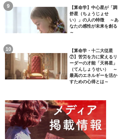
【算命学】中心星が「調
舒星（ちょうじょせ
い）」の人の特徴 ～あ
なたの感性が未来を創る
～
【算命学・十二大従星
⑦】苦労を力に変えるリ
ーダーの才能「天将星」
（てんしょうせい） ～
最高のエネルギーを活か
すための心得とは～