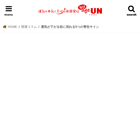
HOME
今日の運勢ランキング
明日の運勢ランキング
今週の運勢
menu
search
search
HOME
開運コラム
運気が下がる前に現れる5つの警告サイン