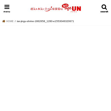
HOME
今日の運勢ランキング
明日の運勢ランキング
今週の運勢
menu
search
search
HOME
ise-jingu-shrine-1862658_1280-e1553046320671