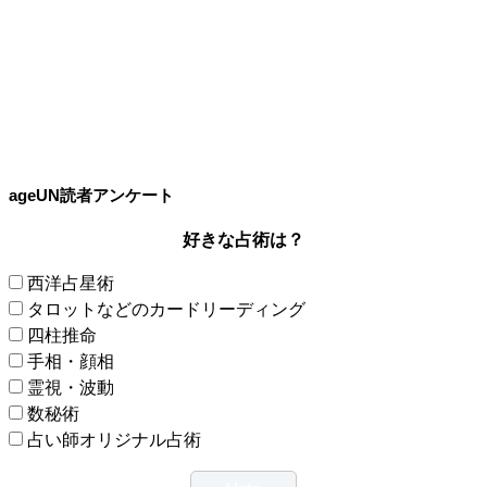
ageUN読者アンケート
好きな占術は？
西洋占星術
タロットなどのカードリーディング
四柱推命
手相・顔相
霊視・波動
数秘術
占い師オリジナル占術