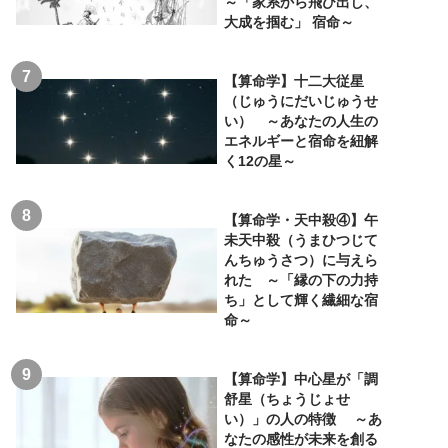
～「家系から飛び出し、
大成を掴む」 宿命～
【算命学】十二大従星
（じゅうにだいじゅうせ
い） ～あなたの人生の
エネルギーと宿命を紐解
く12の星～
【算命学・天中殺④】午
未天中殺（うまひつじて
んちゅうさつ）に与えら
れた ～「縁の下の力持
ち」として輝く繊細な宿
命～
【算命学】中心星が「調
舒星（ちょうじょせ
い）」の人の特徴 ～あ
なたの感性が未来を創る