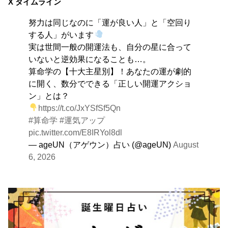
自分をいつもとは違う特定の環境に追い込むことで、普
X タイムライン
段とは違う自分を見つける日。その状況にとことん奉仕
努力は同じなのに「運が良い人」と「空回り
する。
する人」がいます
実は世間一般の開運法も、自分の星に合って
いないと逆効果になることも…。
算命学の【十大主星別】！あなたの運が劇的
に開く、数分でできる「正しい開運アクショ
ン」とは？
https://t.co/JxYSfSf5Qn
#算命学
#運気アップ
pic.twitter.com/E8IRYol8dl
— ageUN（アゲウン）占い (@ageUN)
August
6, 2026