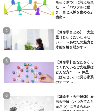
ちゅうさつ）に与えられ
た ～「パワフルに動
き、富と人脈を集める」
宿命～
【算命学まとめ】十大主
星（じゅうだいしゅせ
い） ～あなたの魅力と
才能を解き明かす～
【算命学】あなたを守っ
てくれているご先祖様は
どんな方？ ～ 伴星
（ばんせい）に見る家系
のテーマ ～
【算命学・天中殺③】辰
巳天中殺（たつみてんち
ゅさつ）に与えられた