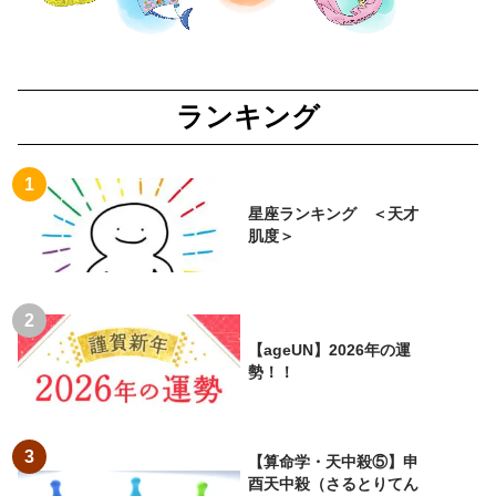
ランキング
星座ランキング ＜天才
肌度＞
【ageUN】2026年の運
勢！！
【算命学・天中殺⑤】申
酉天中殺（さるとりてん