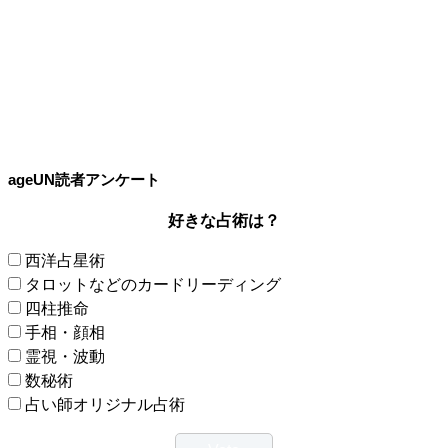
ageUN読者アンケート
好きな占術は？
西洋占星術
タロットなどのカードリーディング
四柱推命
手相・顔相
霊視・波動
数秘術
占い師オリジナル占術