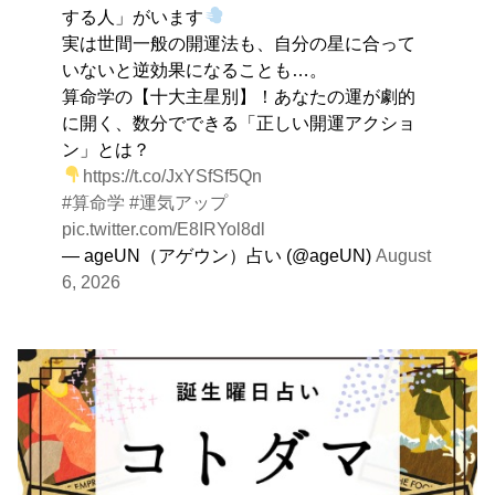
する人」がいます
実は世間一般の開運法も、自分の星に合って
いないと逆効果になることも…。
算命学の【十大主星別】！あなたの運が劇的
に開く、数分でできる「正しい開運アクショ
ン」とは？
https://t.co/JxYSfSf5Qn
#算命学
#運気アップ
pic.twitter.com/E8IRYol8dl
— ageUN（アゲウン）占い (@ageUN)
August
6, 2026