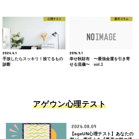
心理テスト
新月コラム
2024.4.1
2016.9.1
手放したらスッキリ！捨てるもの
幸せ秋財布 〜最強金運を引き寄
診断
せる流儀〜 vol.1
アゲウン心理テスト
2026.08.09
【ageUN心理テスト】あなたの