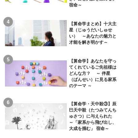
宿命～
【算命学まとめ】十大主
星（じゅうだいしゅせ
い） ～あなたの魅力と
才能を解き明かす～
【算命学】あなたを守っ
てくれているご先祖様は
どんな方？ ～ 伴星
（ばんせい）に見る家系
のテーマ ～
【算命学・天中殺③】辰
巳天中殺（たつみてんち
ゅさつ）に与えられた
～「家系から飛び出し、
大成を掴む」 宿命～