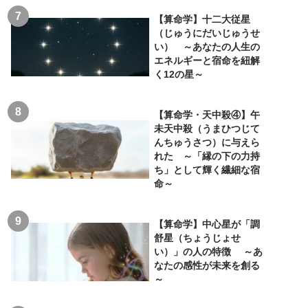
【算命学】十二大従星
（じゅうにだいじゅうせ
い） ～あなたの人生の
エネルギーと宿命を紐解
く12の星～
【算命学・天中殺④】午
未天中殺（うまひつじて
んちゅうさつ）に与えら
れた ～「縁の下の力持
ち」として輝く繊細な宿
命～
【算命学】中心星が「調
舒星（ちょうじょせ
い）」の人の特徴 ～あ
なたの感性が未来を創る
～