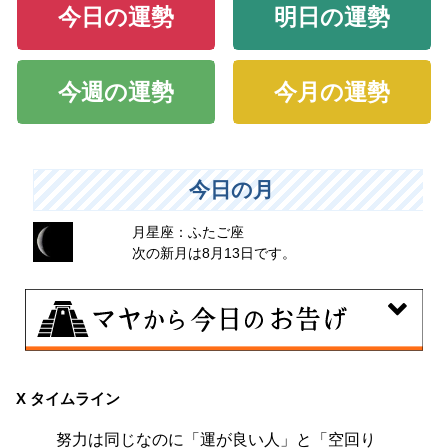
今日の運勢
明日の運勢
今週の運勢
今月の運勢
今日の月
月星座：ふたご座
次の新月は8月13日です。
8月9日
大きくエネルギーを放出する日。日々の活力をため込ん
X タイムライン
で、自分の目標に向かって、一気に解き放ちましょう。
努力は同じなのに「運が良い人」と「空回り