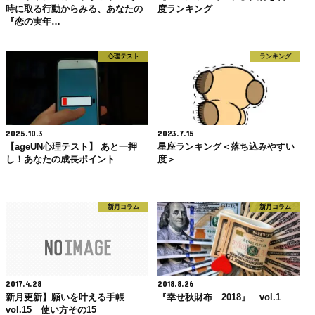
時に取る行動からみる、あなたの
度ランキング
『恋の実年…
心理テスト
ランキング
2025.10.3
2023.7.15
【ageUN心理テスト】 あと一押
星座ランキング＜落ち込みやすい
し！あなたの成長ポイント
度＞
新月コラム
新月コラム
2017.4.28
2018.8.26
新月更新】願いを叶える手帳
『幸せ秋財布 2018』 vol.1
vol.15 使い方その15