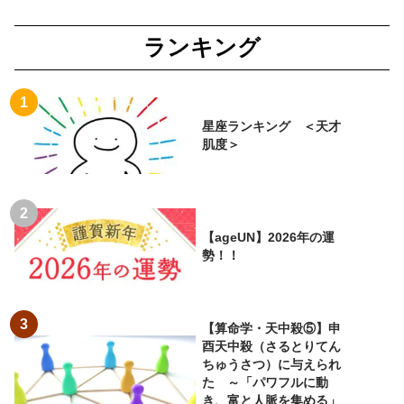
ランキング
星座ランキング ＜天才
肌度＞
【ageUN】2026年の運
勢！！
【算命学・天中殺⑤】申
酉天中殺（さるとりてん
ちゅうさつ）に与えられ
た ～「パワフルに動
き、富と人脈を集める」