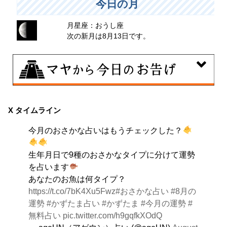
今日の月
月星座：おうし座
次の新月は8月13日です。
8月6日
曖昧な気持ちで人と付き合うことはタブーとされる日。
X タイムライン
出会いは貴重な共有の時間。行動はあなたの大切な時間
今月のおさかな占いはもうチェックした？
です。
生年月日で9種のおさかなタイプに分けて運勢
を占います
あなたのお魚は何タイプ？
https://t.co/7bK4Xu5Fwz
#おさかな占い
#8月の
運勢
#かずたま占い
#かずたま
#今月の運勢
#
無料占い
pic.twitter.com/h9gqfkXOdQ