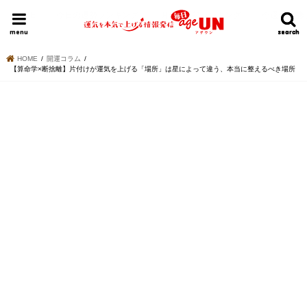
HOME
今日の運勢ランキング
明日の運勢ランキング
今週の運勢
menu
search
search
HOME
開運コラム
【算命学×断捨離】片付けが運気を上げる「場所」は星によって違う、本当に整えるべき場所