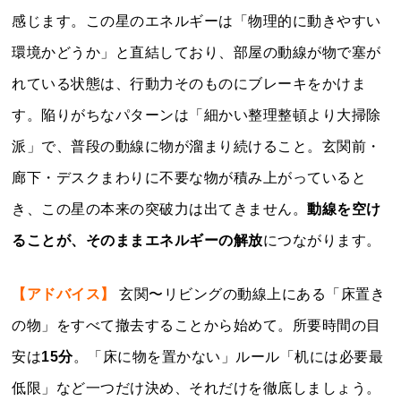
感じます。この星のエネルギーは「物理的に動きやすい
環境かどうか」と直結しており、部屋の動線が物で塞が
れている状態は、行動力そのものにブレーキをかけま
す。陥りがちなパターンは「細かい整理整頓より大掃除
派」で、普段の動線に物が溜まり続けること。玄関前・
廊下・デスクまわりに不要な物が積み上がっていると
き、この星の本来の突破力は出てきません。
動線を空け
ることが、そのままエネルギーの解放
につながります。
【アドバイス】
玄関〜リビングの動線上にある「床置き
の物」をすべて撤去することから始めて。所要時間の目
安は
15分
。「床に物を置かない」ルール「机には必要最
低限」など一つだけ決め、それだけを徹底しましょう。