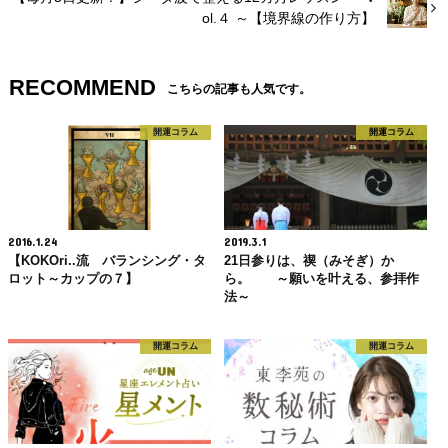
ol.４ ～【境界線の作り方】
RECOMMEND
こちらの記事も人気です。
開運コラム
開運コラム
2016.1.24
2019.3.1
【KOKOri..流 バランシング・タ
21日参りは、禊（みそぎ）か
ロット～カップの７】
ら。 ～願いを叶える、参拝作
法～
開運コラム
開運コラム