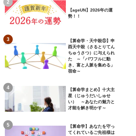
【ageUN】2026年の運
勢！！
【算命学・天中殺⑤】申
酉天中殺（さるとりてん
ちゅうさつ）に与えられ
た ～「パワフルに動
き、富と人脈を集める」
宿命～
【算命学まとめ】十大主
星（じゅうだいしゅせ
い） ～あなたの魅力と
才能を解き明かす～
【算命学】あなたを守っ
てくれているご先祖様は