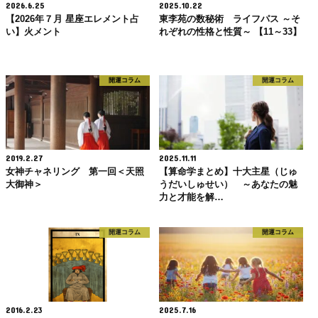
2026.6.25
2025.10.22
【2026年７月 星座エレメント占
東李苑の数秘術 ライフパス ～そ
い】火メント
れぞれの性格と性質～ 【11～33】
開運コラム
開運コラム
2019.2.27
2025.11.11
女神チャネリング 第一回＜天照
【算命学まとめ】十大主星（じゅ
大御神＞
うだいしゅせい） ～あなたの魅
力と才能を解…
開運コラム
開運コラム
2016.2.23
2025.7.16