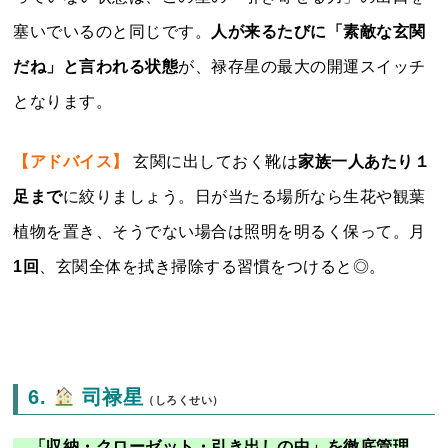
塞いでいるのと同じです。
人が来るたびに「素敵な玄関
だね」と言われる状態
が、禄存星の最大の開運スイッチ
となります。
【アドバイス】
玄関に出しておく靴は
家族一人あたり１
足まで
に絞りましょう。日が当たる場所なら生花や観葉
植物を置き、そうでない場合は照明を明るく保って。月
1回
、玄関全体を拭き掃除する習慣をつけると◎。
6.
司禄星
（しろくせい）
「収納・クローゼット・引き出しの中」を徹底管理