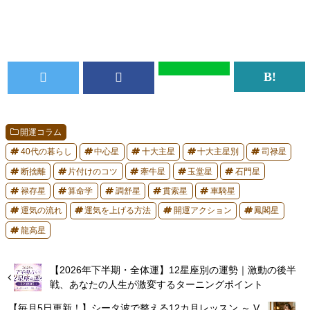
開運コラム
40代の暮らし
中心星
十大主星
十大主星別
司禄星
断捨離
片付けのコツ
牽牛星
玉堂星
石門星
禄存星
算命学
調舒星
貫索星
車騎星
運気の流れ
運気を上げる方法
開運アクション
鳳閣星
龍高星
【2026年下半期・全体運】12星座別の運勢｜激動の後半
戦、あなたの人生が激変するターニングポイント
【毎月5日更新！】シータ波で整える12カ月レッスン ～ V